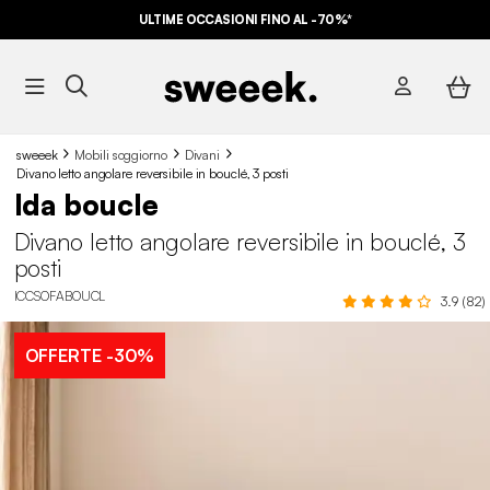
ULTIME OCCASIONI FINO AL -70%*
sweeek
Mobili soggiorno
Divani
Divano letto angolare reversibile in bouclé, 3 posti
Ida boucle
Divano letto angolare reversibile in bouclé, 3
posti
ICCSOFABOUCL
3.9 (82)
OFFERTE
-30%