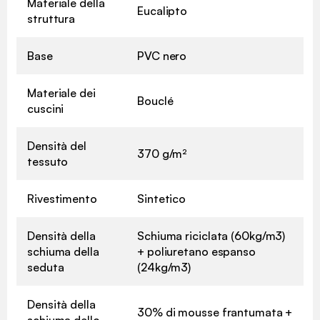
Materiale della
Eucalipto
struttura
Base
PVC nero
Materiale dei
Bouclé
cuscini
Densità del
370 g/m²
tessuto
Rivestimento
Sintetico
Densità della
Schiuma riciclata (60kg/m3)
schiuma della
+ poliuretano espanso
seduta
(24kg/m3)
Densità della
30% di mousse frantumata +
schiuma dello