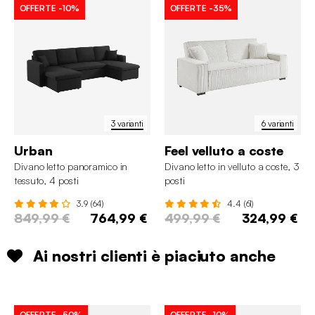
OFFERTE
-10%
OFFERTE
-35%
3 varianti
6 varianti
Urban
Feel velluto a coste
Divano letto panoramico in
Divano letto in velluto a coste, 3
tessuto, 4 posti
posti
3.9 (64)
4.4 (61)
849,99 €
764,99 €
499,99 €
324,99 €
Ai nostri clienti è piaciuto anche
OFFERTE
-50%
OFFERTE
-10%