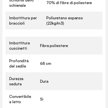
70% di fibre di poliestere
schienale
Imbottitura per
Poliuretano espanso
braccioli
(22kg/m3)
Imbottitura
Fibra poliestere
cuscinetti
Profondità
68 cm
del sedile
✖
Durezza
Dura
seduta
Convertibile
Sí
a letto