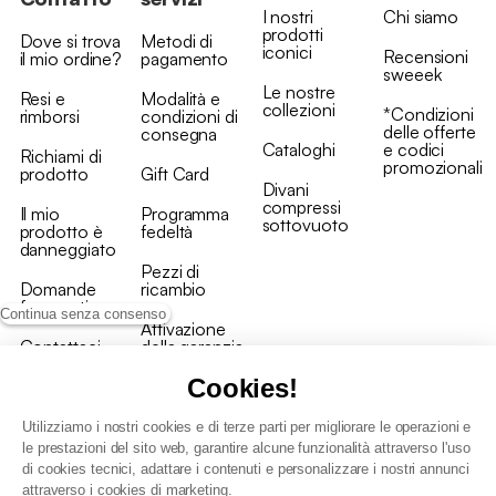
I nostri
Chi siamo
prodotti
Dove si trova
Metodi di
iconici
Recensioni
il mio ordine?
pagamento
sweeek
Le nostre
Resi e
Modalità e
collezioni
*Condizioni
rimborsi
condizioni di
delle offerte
consegna
Cataloghi
e codici
Richiami di
promozionali
prodotto
Gift Card
Divani
compressi
Il mio
Programma
sottovuoto
prodotto è
fedeltà
danneggiato
Pezzi di
Domande
ricambio
frequenti
Continua senza consenso
Attivazione
Contattaci
della garanzia
Cookies!
Utilizziamo i nostri cookies e di terze parti per migliorare le operazioni e
le prestazioni del sito web, garantire alcune funzionalità attraverso l'uso
di cookies tecnici, adattare i contenuti e personalizzare i nostri annunci
Condizioni generali vendita
attraverso i cookies di marketing.