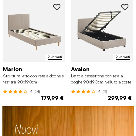
2 varianti
2 varianti
Marlon
Avalon
Struttura letto con rete a doghe e
Letto a cassettone con rete a
testiera 90x190cm
doghe 90x190cm, velluto a coste
fini
4 (24)
4 (37)
179,99 €
299,99 €