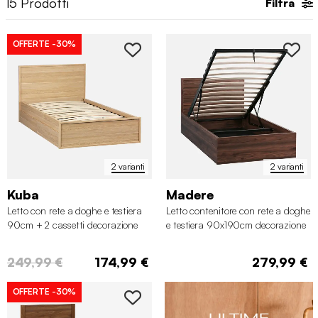
15
Prodotti
Filtra
OFFERTE
-30%
2 varianti
2 varianti
Kuba
Madere
Letto con rete a doghe e testiera
Letto contenitore con rete a doghe
90cm + 2 cassetti decorazione
e testiera 90x190cm decorazione
legno
legno
249,99 €
174,99 €
279,99 €
OFFERTE
-30%