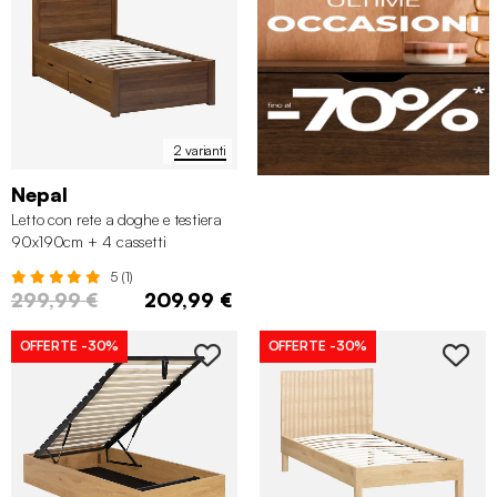
2 varianti
Nepal
Letto con rete a doghe e testiera
90x190cm + 4 cassetti
5 (1)
299,99 €
209,99 €
OFFERTE
-30%
OFFERTE
-30%