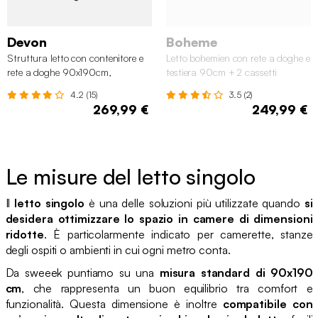
Devon
Boheme
Struttura letto con contenitore e
Letto bohemien con rete a doghe e
rete a doghe 90x190cm,
testiera 90cm + 2 cassetti
imbottita coste fini
4.2 (15)
3.5 (2)
269,99 €
249,99 €
Le misure del letto singolo
Il
letto singolo
è una delle soluzioni più utilizzate quando
si
desidera ottimizzare lo spazio in camere di dimensioni
ridotte
. È particolarmente indicato per camerette, stanze
degli ospiti o ambienti in cui ogni metro conta.
Da sweeek puntiamo su una
misura standard di 90x190
cm
, che rappresenta un buon equilibrio tra comfort e
funzionalità. Questa dimensione è inoltre
compatibile con