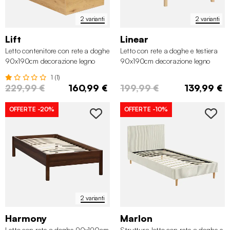
2 varianti
2 varianti
Lift
Linear
Letto contenitore con rete a doghe
Letto con rete a doghe e testiera
90x190cm decorazione legno
90x190cm decorazione legno
1 (1)
229,99 €
160,99 €
199,99 €
139,99 €
OFFERTE
-20%
OFFERTE
-10%
2 varianti
Harmony
Marlon
Letto con rete a doghe 90x190cm
Struttura letto con rete a doghe e