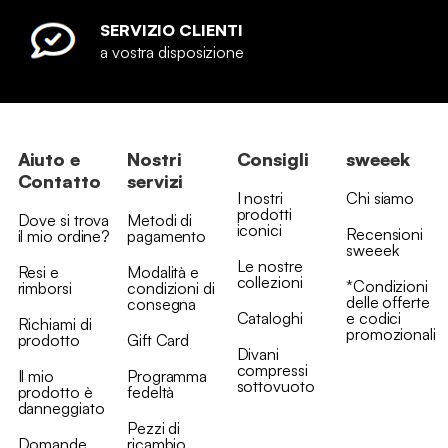
SERVIZIO CLIENTI
a vostra disposizione
Aiuto e
Nostri
Consigli
sweeek
Contatto
servizi
I nostri
Chi siamo
prodotti
Dove si trova
Metodi di
iconici
Recensioni
il mio ordine?
pagamento
sweeek
Le nostre
Resi e
Modalità e
collezioni
*Condizioni
rimborsi
condizioni di
delle offerte
consegna
Cataloghi
e codici
Richiami di
promozionali
prodotto
Gift Card
Divani
compressi
Il mio
Programma
sottovuoto
prodotto è
fedeltà
danneggiato
Pezzi di
Domande
ricambio