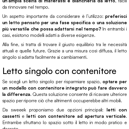
un’ampia scelta di materassi e biancheria da letto
, facili
da rinnovare nel tempo.
Un aspetto importante da considerare è l’utilizzo:
preferisci
un letto pensato per una fase specifica o una soluzione
più versatile che possa adattarsi nel tempo?
In entrambi i
casi, esistono modelli adatti a diverse esigenze.
Alla fine, si tratta di trovare il giusto equilibrio tra le necessità
attuali e quelle future. Grazie a una misura così diffusa, il letto
singolo si adatta facilmente ai cambiamenti.
Letto singolo con contenitore
Se scegli un letto singolo per risparmiare spazio,
optare per
un modello con contenitore integrato può fare davvero
la differenza
. Questa soluzione consente di ricavare ulteriore
spazio per riporre ciò che altrimenti occuperebbe altri mobili.
Da sweeek proponiamo due opzioni principali:
letti con
cassetti
e
letti con contenitore ad apertura verticale
.
Entrambe sfruttano lo spazio sotto il letto in modo pratico e
discreto.