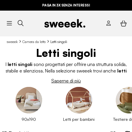
PAGA IN 3X SENZA INTERESSI
sweeek
Camera da letto
Letti singoli
Letti singoli
I
letti singoli
sono progettati per offrire una struttura solida,
stabile e silenziosa. Nella selezione sweeek trovi anche
letti
singoli con contenitore o cassetti integrati
, ideali per
Saperne di più
sfruttare al meglio lo spazio disponibile. Sappiamo che non si
tratta solo di dormire, ma di riposare davvero: una buona base
fa la differenza.
90x190
Letti per bambini
Testiere d