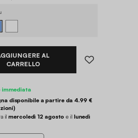
u
AGGIUNGERE AL
CARRELLO
e immediata
a disponibile a partire da
4.99 €
zioni
)
a il
mercoledì 12 agosto
e il
lunedì