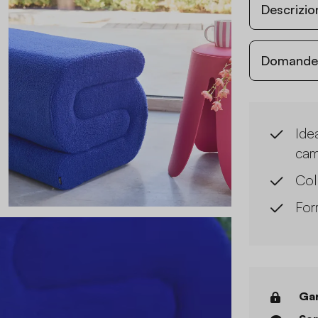
Descrizio
Domande c
Ide
cam
Col
For
Gar