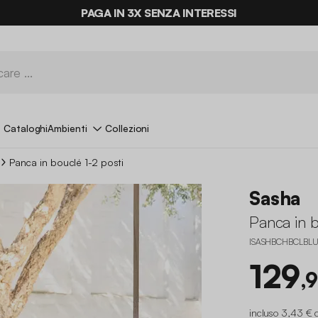
ULTIME OCCASIONI FINO AL -70%*
Cataloghi
Ambienti
Collezioni
Panca in bouclé 1-2 posti
Sasha
Panca in b
ISASHBCHBCLBL
129
,
incluso 3,43 € 