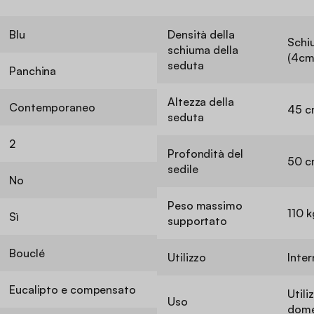
Blu
Densità della
Schi
schiuma della
(4cm
seduta
Panchina
Altezza della
Contemporaneo
45 c
seduta
2
Profondità del
50 c
sedile
No
Peso massimo
110 k
Sì
supportato
Bouclé
Utilizzo
Inte
Eucalipto e compensato
Utili
Uso
dome