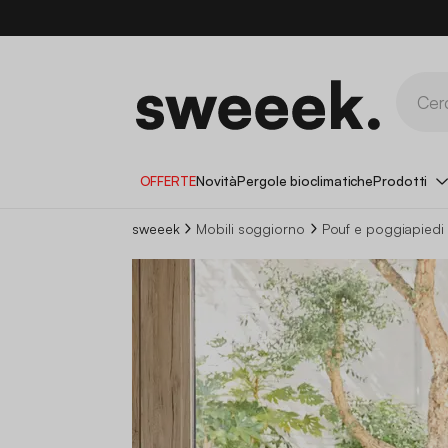
OFFERTE
Novità
Pergole bioclimatiche
Prodotti
sweeek
Mobili soggiorno
Pouf e poggiapiedi