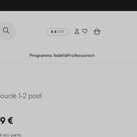
IT/IT
Programma fedeltà
Professionisti
ouclé 1-2 posti
U
99 €
di eco-parte
.