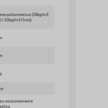
uma poliuretanica (25kg/m3
) / 20kg/m3 (1cm))
m
m
g
rno
zzo esclusivamente
stico