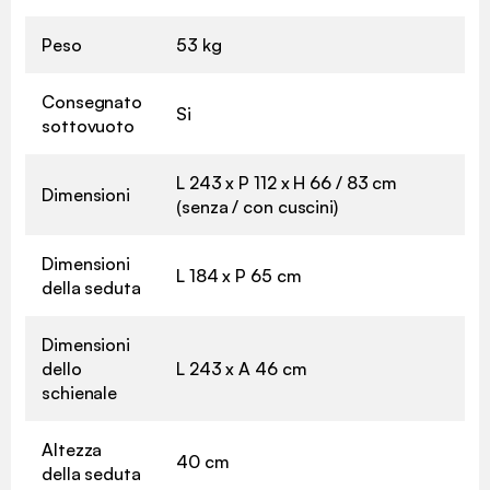
Peso
53 kg
Consegnato
Si
sottovuoto
L 243 x P 112 x H 66 / 83 cm
Dimensioni
(senza / con cuscini)
Dimensioni
L 184 x P 65 cm
della seduta
Dimensioni
dello
L 243 x A 46 cm
schienale
Altezza
40 cm
della seduta