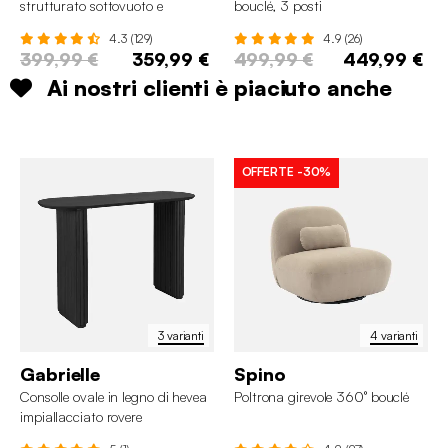
strutturato sottovuoto e
bouclé, 3 posti
compresso, 3 posti
4.3 (129)
4.9 (26)
399,99 €
359,99 €
499,99 €
449,99 €
Ai nostri clienti è piaciuto anche
OFFERTE
-30%
3 varianti
4 varianti
Gabrielle
Spino
Consolle ovale in legno di hevea
Poltrona girevole 360° bouclé
impiallacciato rovere