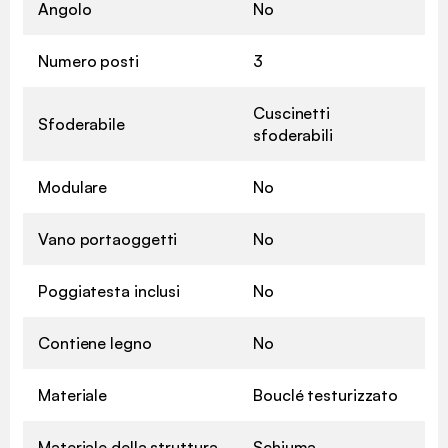
Angolo
No
Numero posti
3
Cuscinetti
Sfoderabile
sfoderabili
Modulare
No
Vano portaoggetti
No
Poggiatesta inclusi
No
Contiene legno
No
Materiale
Bouclé testurizzato
Materiale della struttura
Schiuma