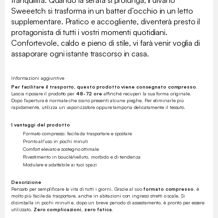
Sweeetch si trasforma in un batter d’occhio in un letto
supplementare. Pratico e accogliente, diventerà presto il
protagonista di tutti i vostri momenti quotidiani.
Confortevole, caldo e pieno di stile, vi farà venir voglia di
assaporare ogni istante trascorso in casa.
Informazioni aggiuntive
Per facilitare il trasporto, questo prodotto viene consegnato compresso.
Lascia riposare il prodotto per
48-72 ore
affinché recuperi la sua forma originale.
Dopo l'apertura è normale che siano presenti alcune pieghe. Per eliminarle più
rapidamente, utilizza un vaporizzatore oppure tampona delicatamente il tessuto.
I vantaggi del prodotto
Formato compresso: facile da trasportare e spostare
Pronto all'uso in pochi minuti
Comfort elevato e sostegno ottimale
Rivestimento in bouclé/velluto, morbido e di tendenza
Modulare e adattabile ai tuoi spazi
Descrizione
Pensato per semplificare la vita di tutti i giorni. Grazie al suo
formato compresso
, è
molto più facile da trasportare, anche in abitazioni con ingressi stretti o scale. Si
disimballa in pochi minuti e, dopo un breve periodo di assestamento, è pronto per essere
utilizzato.
Zero complicazioni, zero fatica.