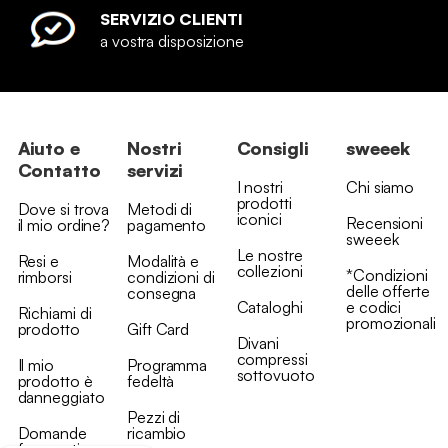
SERVIZIO CLIENTI
a vostra disposizione
Aiuto e
Nostri
Consigli
sweeek
Contatto
servizi
I nostri
Chi siamo
prodotti
Dove si trova
Metodi di
iconici
Recensioni
il mio ordine?
pagamento
sweeek
Le nostre
Resi e
Modalità e
collezioni
*Condizioni
rimborsi
condizioni di
delle offerte
consegna
Cataloghi
e codici
Richiami di
promozionali
prodotto
Gift Card
Divani
compressi
Il mio
Programma
sottovuoto
prodotto è
fedeltà
danneggiato
Pezzi di
Domande
ricambio