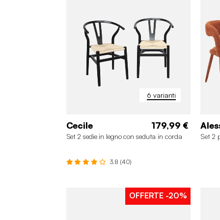
6 varianti
Cecile
179,99 €
Ales
Set 2 sedie in legno con seduta in corda
Set 2 
3.8 (40)
OFFERTE
-20%
+1