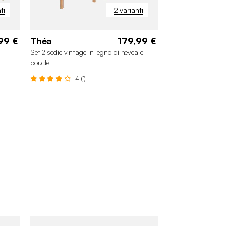
ti
2 varianti
99 €
Théa
179,99 €
a
Set 2 sedie vintage in legno di hevea e
bouclé
4 (1)