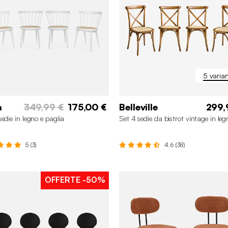
5 varian
a
349,99 €
175,00 €
Belleville
299,
sedie in legno e paglia
Set 4 sedie da bistrot vintage in leg
5 (3)
4.6 (38)
OFFERTE
-50%