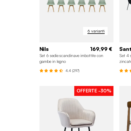
6 varianti
Nils
169,99 €
San
Set 6 sedie scandinave imbottite con
Set 4 
gambe in legno
zincat
4.4 (297)
OFFERTE
-30%
+1