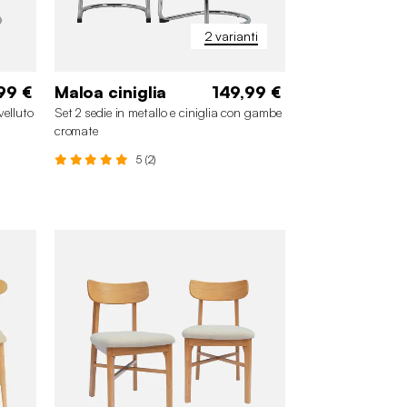
2 varianti
99 €
Maloa ciniglia
149,99 €
velluto
Set 2 sedie in metallo e ciniglia con gambe
cromate
5 (2)