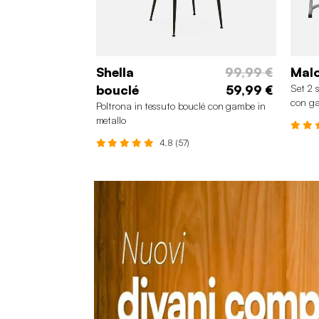
Shella
99,99 €
Mal
bouclé
59,99 €
Set 2 
con g
Poltrona in tessuto bouclé con gambe in
metallo
4.8 (57)