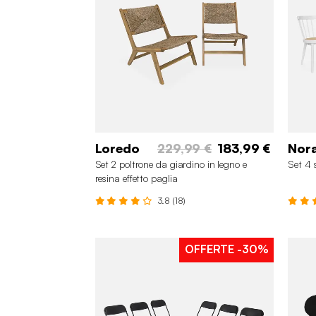
Loredo
229,99 €
183,99 €
Nor
Set 2 poltrone da giardino in legno e
Set 4 
resina effetto paglia
3.8 (18)
OFFERTE
-30%