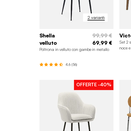
2 varianti
Shella
99,99 €
Vict
velluto
69,99 €
Set 2 
noce e
Poltrona in velluto con gambe in metallo
4.6 (56)
OFFERTE
-40%