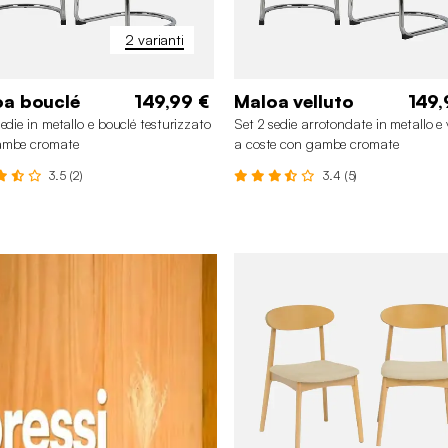
2 varianti
oa bouclé
149,99 €
Maloa velluto
149,
sedie in metallo e bouclé testurizzato
Set 2 sedie arrotondate in metallo e 
ambe cromate
a coste con gambe cromate
3.5 (2)
3.4 (5)