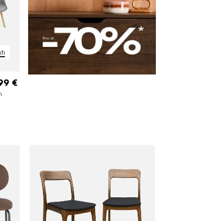
ti
99 €
n