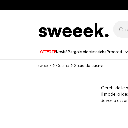
OFFERTE
Novità
Pergole bioclimatiche
Prodotti
sweeek
Cucina
Sedie da cucina
Cerchi delle 
il modello id
devono essere