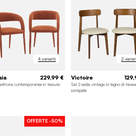
4 varianti
2 varian
sia
229,99 €
Victoire
129,
poltrone contemporanee in tessuto
Set 2 sedie vintage in legno di hevea
similpelle
OFFERTE
-50%