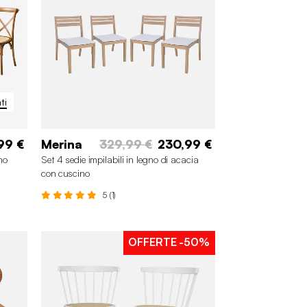
ti
99 €
Merina
329,99 €
230,99 €
no
Set 4 sedie impilabili in legno di acacia
con cuscino
5 (1)
OFFERTE
-50%