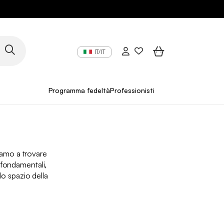
IT/IT
Programma fedeltà
Professionisti
iamo a trovare
 fondamentali,
o spazio della