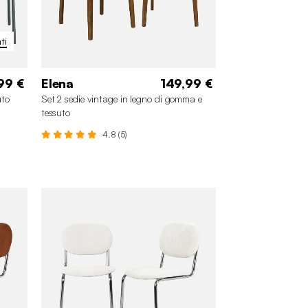
ti
99 €
Elena
149,99 €
uto
Set 2 sedie vintage in legno di gomma e
tessuto
4.8 (5)