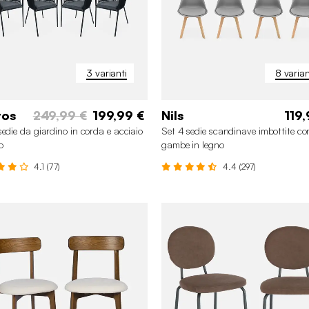
3 varianti
8 varian
tos
249,99 €
199,99 €
Nils
119,
sedie da giardino in corda e acciaio
Set 4 sedie scandinave imbottite co
o
gambe in legno
4.1 (77)
4.4 (297)
+3