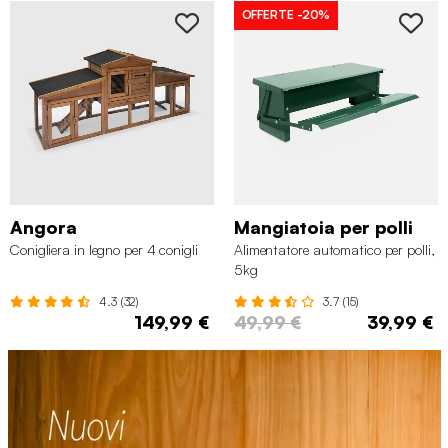
OFFERTE
-20%
Angora
Mangiatoia per polli
Conigliera in legno per 4 conigli
Alimentatore automatico per polli,
5kg
4.3 (32)
3.7 (15)
149,99 €
49,99 €
39,99 €