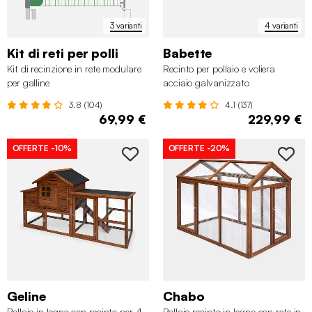
3 varianti
4 varianti
Kit di reti per polli
Babette
Kit di recinzione in rete modulare
Recinto per pollaio e voliera
per galline
acciaio galvanizzato
3.8 (104)
4.1 (137)
69,99 €
229,99 €
OFFERTE
-10%
OFFERTE
-20%
Geline
Chabo
Pollaio in legno con recinto per 4
Pollaio recinto in legno con rete in