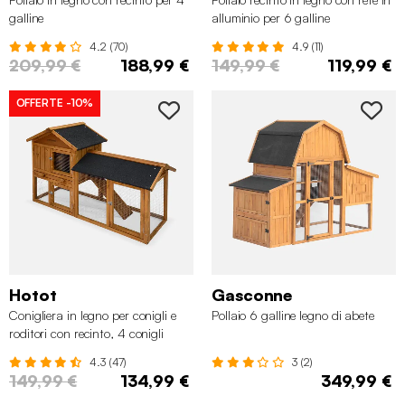
galline
alluminio per 6 galline
4.2 (70)
4.9 (11)
209,99 €
188,99 €
149,99 €
119,99 €
OFFERTE
-10%
Hotot
Gasconne
Conigliera in legno per conigli e
Pollaio 6 galline legno di abete
roditori con recinto, 4 conigli
4.3 (47)
3 (2)
149,99 €
134,99 €
349,99 €