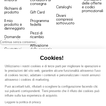
delle offerte
consegna
Cataloghi
e codici
Richiami di
promozionali
prodotto
Gift Card
Divani
compressi
Il mio
Programma
sottovuoto
prodotto è
fedeltà
danneggiato
Pezzi di
Domande
ricambio
frequenti
Continua senza consenso
Attivazione
Contattaci
della garanzia
Cookies!
Utilizziamo i nostri cookies e di terze parti per migliorare le operazioni e
le prestazioni del sito web, garantire alcune funzionalità attraverso l'uso
di cookies tecnici, adattare i contenuti e personalizzare i nostri annunci
Condizioni generali vendita
attraverso i cookies di marketing.
Condizioni Generali d'Uso del Programma Fedeltà
Puoi accettarli tutti, rifiutarli o scegliere la configurazione facendo clic
Politica di gestione dei dati personali e dei cookie
sui pulsanti corrispondenti. Tieni presente che il rifiuto dei cookies può
Condizioni generali di vendita per clienti professionali
influire sulla tua esperienza di acquisto.
Dichiarazione di accessibilità
Leggere la politica di privacy