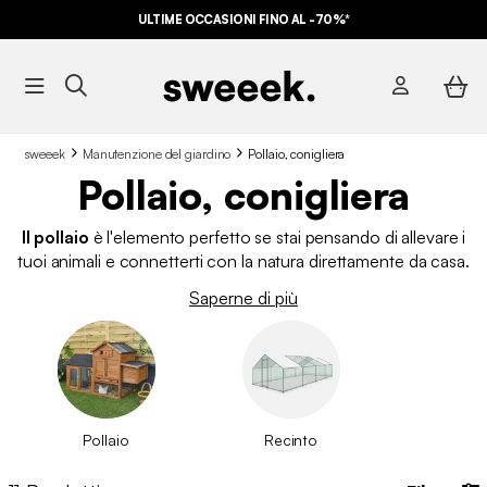
ULTIME OCCASIONI FINO AL -70%*
sweeek
Manutenzione del giardino
Pollaio, conigliera
Pollaio, conigliera
Il pollaio
è l'elemento perfetto se stai pensando di allevare i
tuoi animali e connetterti con la natura direttamente da casa.
Poter godersi la quotidianità all'aria aperta e raccogliere
uova
Saperne di più
fresche
al mattino è un'esperienza unica e bellissima,
soprattutto se ci sono bambini in famiglia. Su sweeek
proponiamo modelli in legno progettati con uno stile
tradizionale che trasforma qualsiasi cortile in una piccola
fattoria, rendendo la cura quotidiana dei tuoi animali davvero
semplice. Le nostre strutture sono studiate per garantire il
Pollaio
Recinto
massimo comfort dei volatili e facilitare il lavoro di ogni giorno.
Contano su dettagli pratici come
cassette nido
facilmente