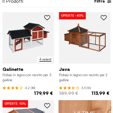
11
Prodotti
Filtra
accessibili, mangiatoie comode e ampie porte per un accesso
facilitato. Inoltre, se cerchi un rifugio per altri piccoli animali,
disponiamo anche di alcune
conigliere
in legno che si
OFFERTE
-40%
adattano perfettamente e offrono uno spazio sicuro per il loro
riposo.
4 varianti
Galinette
Java
Pollaio in legno con recinto per 3
Pollaio in legno con recinto per 2
galline
galline
4.2 (161)
3.3 (10)
179,99 €
189,99 €
113,99 €
OFFERTE
-10%