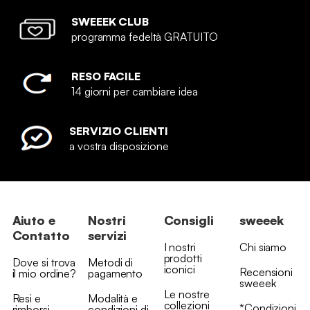
SWEEEK CLUB
programma fedeltà GRATUITO
RESO FACILE
14 giorni per cambiare idea
SERVIZIO CLIENTI
a vostra disposizione
Aiuto e
Nostri
Consigli
sweeek
Contatto
servizi
I nostri
Chi siamo
prodotti
Dove si trova
Metodi di
iconici
Recensioni
il mio ordine?
pagamento
sweeek
Le nostre
Resi e
Modalità e
collezioni
*Condizioni
rimborsi
condizioni di