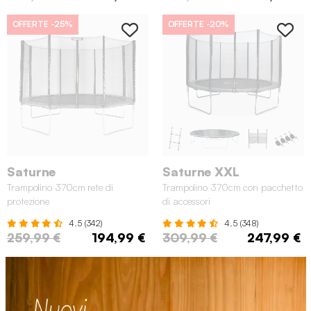
OFFERTE
-25%
OFFERTE
-20%
Saturne
Saturne XXL
Trampolino 370cm rete di
Trampolino 370cm con pacchetto
protezione
di accessori
4.5 (342)
4.5 (348)
259,99 €
194,99 €
309,99 €
247,99 €