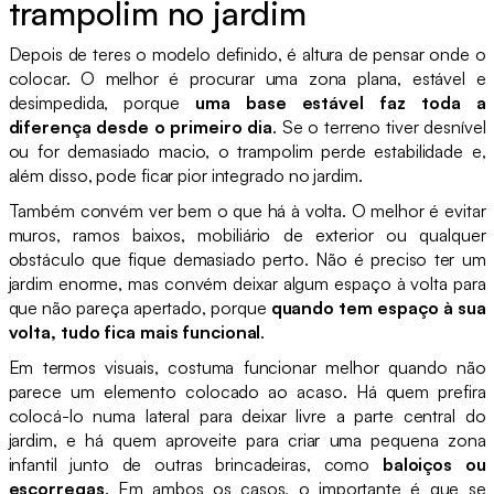
trampolim no jardim
Depois de teres o modelo definido, é altura de pensar onde o
colocar. O melhor é procurar uma zona plana, estável e
desimpedida, porque
uma base estável faz toda a
diferença desde o primeiro dia
. Se o terreno tiver desnível
ou for demasiado macio, o trampolim perde estabilidade e,
além disso, pode ficar pior integrado no jardim.
Também convém ver bem o que há à volta. O melhor é evitar
muros, ramos baixos, mobiliário de exterior ou qualquer
obstáculo que fique demasiado perto. Não é preciso ter um
jardim enorme, mas convém deixar algum espaço à volta para
que não pareça apertado, porque
quando tem espaço à sua
volta, tudo fica mais funcional
.
Em termos visuais, costuma funcionar melhor quando não
parece um elemento colocado ao acaso. Há quem prefira
colocá-lo numa lateral para deixar livre a parte central do
jardim, e há quem aproveite para criar uma pequena zona
infantil junto de outras brincadeiras, como
baloiços ou
escorregas
. Em ambos os casos, o importante é que se