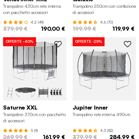
Trampolino 430cm rete interna
Trampolino 250cm con confezione
con pacchetto accessori
di accessori
4.2 (49)
4.6 (70)
379,99 €
190,00 €
199,99 €
119,99 €
OFFERTE
-40%
OFFERTE
-25%
Saturne XXL
Jupiter Inner
Trampolino 370cm con pacchetto
Trampolino rete interna 490cm
di accessori
5 (9)
4.3 (82)
269,99 €
161,99 €
379,99 €
284,99 €