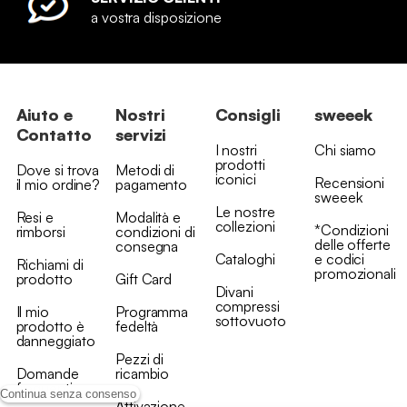
a vostra disposizione
Aiuto e
Nostri
Consigli
sweeek
Contatto
servizi
I nostri
Chi siamo
prodotti
Dove si trova
Metodi di
iconici
Recensioni
il mio ordine?
pagamento
sweeek
Le nostre
Resi e
Modalità e
collezioni
*Condizioni
rimborsi
condizioni di
delle offerte
consegna
Cataloghi
e codici
Richiami di
promozionali
prodotto
Gift Card
Divani
compressi
Il mio
Programma
sottovuoto
prodotto è
fedeltà
danneggiato
Pezzi di
Domande
ricambio
frequenti
Continua senza consenso
Attivazione