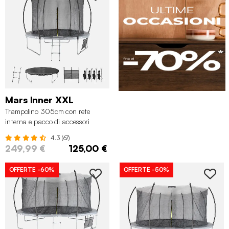
Mars Inner XXL
Trampolino 305cm con rete
interna e pacco di accessori
4.3 (67)
249,99 €
125,00 €
OFFERTE
-60%
OFFERTE
-50%