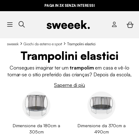
PAGA IN 3X SENZA INTERESSI
sweeek
Giochi da esterno e sport
Trampolini elastici
Trampolini elastici
Consegues imaginar ter um
trampolim
em casa e vê-lo
tornar-se o sítio preferido das crianças? Depois da escola,
num aniversário ou simplesmente numa tarde qualquer, os
Saperne di più
trampolins
acabam por ser aquele ponto do jardim onde há
sempre movimento. Saltar, rir, mexer-se… sem ser preciso sair
de casa nem planear nada de especial. Na sweeek vais
encontrar
trampolins
pensados para diferentes espaços e
formas de utilização. Desde modelos mais compactos até
opções maiores para partilhar, a ideia é que se integrem de
Dimensione da 180cm a
Dimensione da 370cm a
forma simples no teu dia a dia e na maneira como aproveitas o
305cm
490cm
teu espaço exterior.