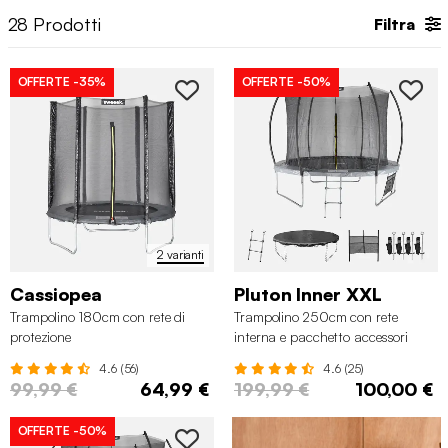
28
Prodotti
Filtra
OFFERTE
-35%
OFFERTE
-50%
2 varianti
Cassiopea
Pluton Inner XXL
Trampolino 180cm con rete di
Trampolino 250cm con rete
protezione
interna e pacchetto accessori
4.6 (56)
4.6 (25)
99,99 €
64,99 €
199,99 €
100,00 €
OFFERTE
-50%