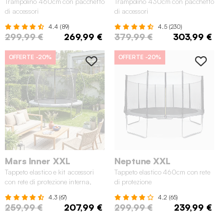
Trampolino 460cm con pacchetto
Trampolino 430cm con pacchetto
di accessori
di accessori
4.4 (89)
4.5 (230)
299,99 €
269,99 €
379,99 €
303,99 €
OFFERTE
-20%
OFFERTE
-20%
Mars Inner XXL
Neptune XXL
Tappeto elastico e kit accessori
Tappeto elastico 460cm con rete
con rete di protezione interna,
di protezione
3.05m
4.3 (67)
4.2 (65)
259,99 €
207,99 €
299,99 €
239,99 €