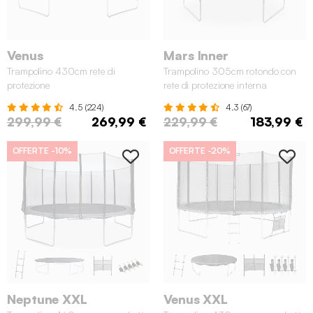
Venus
Mars Inner
Trampolino 430cm rete di
Trampolino 305cm rotondo con
protezione
rete di protezione interna
4.5 (224)
4.3 (67)
299,99 €
269,99 €
229,99 €
183,99 €
OFFERTE
-10%
OFFERTE
-20%
Neptune XXL
Venus XXL