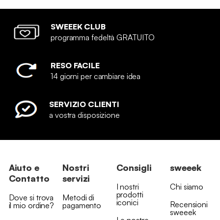
SWEEEK CLUB
programma fedeltà GRATUITO
RESO FACILE
14 giorni per cambiare idea
SERVIZIO CLIENTI
a vostra disposizione
Aiuto e
Nostri
Consigli
sweeek
Contatto
servizi
I nostri
Chi siamo
prodotti
Dove si trova
Metodi di
iconici
Recensioni
il mio ordine?
pagamento
sweeek
Le nostre