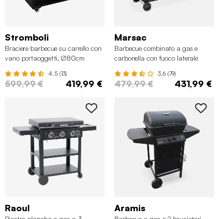
Stromboli
Marsac
Braciere barbecue su carrello con
Barbecue combinato a gas e
vano portaoggetti, Ø80cm
carbonella con fuoco laterale
4.5 (13)
3.6 (79)
599,99 €
419,99 €
479,99 €
431,99 €
Raoul
Aramis
Piastra plancha a gas a 3
Barbecue a gas a 2 bruciatori