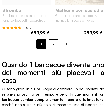
Stromboli
Mathurin con custodia
Braciere barbecue su carrello con
Girarrosto a carbone motorizzato
vano portaoggetti, coperchio e
inclinabile in acciaio inox con
utensili, Ø80cm
spiedo e copertura
4.6 (12)
699,99 €
299,99 €
1
2
Quando il barbecue diventa uno
dei momenti più piacevoli a
casa
Ci sono giorni in cui hai voglia di cambiare un po’, soprattutto
se arrivano ospiti o se il tempo è bello. In quei momenti, un
barbecue cambia completamente il pasto e l’atmosfera
,
perché non si tratta più solo di mangiare, ma di passare del