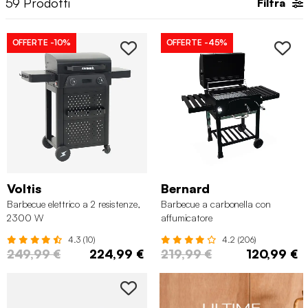
59
Prodotti
Filtra
accenderlo.
OFFERTE
-10%
OFFERTE
-45%
Voltis
Bernard
Barbecue elettrico a 2 resistenze,
Barbecue a carbonella con
2300 W
affumicatore
4.3 (10)
4.2 (206)
249,99 €
224,99 €
219,99 €
120,99 €