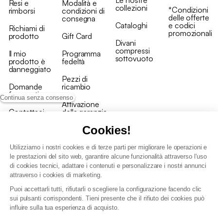
Resi e
Modalità e
collezioni
*Condizioni
rimborsi
condizioni di
delle offerte
consegna
Cataloghi
e codici
Richiami di
promozionali
prodotto
Gift Card
Divani
compressi
Il mio
Programma
sottovuoto
prodotto è
fedeltà
danneggiato
Pezzi di
Domande
ricambio
frequenti
Continua senza consenso
Attivazione
Contattaci
della garanzia
Cookies!
Utilizziamo i nostri cookies e di terze parti per migliorare le operazioni e
le prestazioni del sito web, garantire alcune funzionalità attraverso l'uso
di cookies tecnici, adattare i contenuti e personalizzare i nostri annunci
Condizioni generali vendita
attraverso i cookies di marketing.
Condizioni Generali d'Uso del Programma Fedeltà
Puoi accettarli tutti, rifiutarli o scegliere la configurazione facendo clic
Politica di gestione dei dati personali e dei cookie
sui pulsanti corrispondenti. Tieni presente che il rifiuto dei cookies può
Condizioni generali di vendita per clienti professionali
influire sulla tua esperienza di acquisto.
Dichiarazione di accessibilità