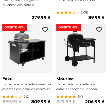
bruciatori con carrello
4.2 (38)
279,99 €
89,99 €
OFFERTE
-10%
OFFERTE
-10%
Yaku
Maurice
Barbecue a carbonella kamado in
Barbecue a carbonella con
ceramica con carrello e copertura,
carrello e coperchio, Ø53cm
Ø55,5cm
3 (2)
5 (1)
899,99 €
809,99 €
229,99 €
206,99 €