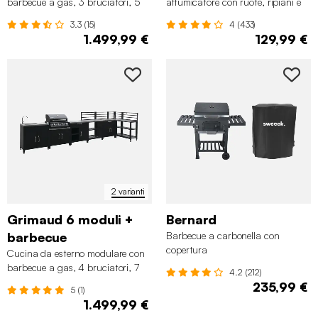
barbecue a gas, 3 bruciatori, 5
affumicatore con ruote, ripiani e
moduli
copertura
3.3 (15)
4 (433)
1.499,99 €
129,99 €
2 varianti
Grimaud 6 moduli +
Bernard
barbecue
Barbecue a carbonella con
copertura
Cucina da esterno modulare con
barbecue a gas, 4 bruciatori, 7
4.2 (212)
moduli
235,99 €
5 (1)
1.499,99 €