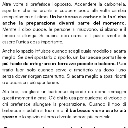
Altre volte si preferisce l’opposto. Accendere la carbonella,
aspettare che sia pronta e cuocere poco alla volta cambia
completamente il ritmo.
Un
barbecue a carbonella
fa sì che
anche la preparazione diventi parte del momento.
Mentre il cibo cuoce, le persone si muovono, si alzano e il
tempo si allunga. Si cucina con calma e il pasto smette di
essere l’unica cosa importante.
Anche lo spazio influisce quando scegli quale modello si adatta
meglio. Se devi spostarlo o riporlo,
un
barbecue portatile
è
più facile da integrare in terrazze piccole o balconi.
Puoi
tirarlo fuori solo quando serve e rimetterlo via dopo l’uso
senza dover riorganizzare tutto. Si adatta meglio a spazi ridotti
o a occasioni più spontanee.
Alla fine, scegliere un barbecue dipende da come immagini
questi momenti a casa. C’è chi lo usa per qualcosa di veloce e
chi preferisce allungare la preparazione. Quando il tipo di
barbecue si adatta al tuo ritmo,
il barbecue viene usato più
spesso
e lo spazio esterno diventa ancora più centrale.