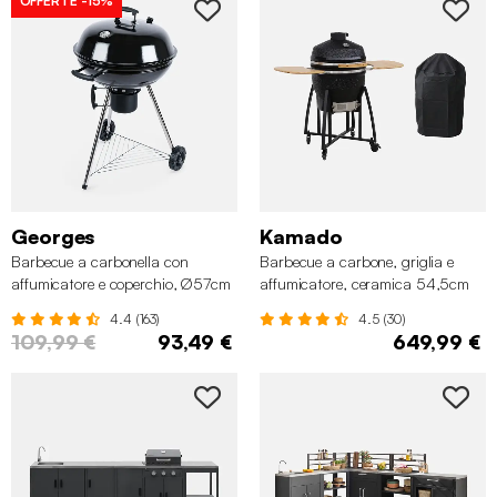
OFFERTE
-15%
Georges
Kamado
Barbecue a carbonella con
Barbecue a carbone, griglia e
affumicatore e coperchio, Ø57cm
affumicatore, ceramica 54,5cm
con ruote, ripiani e copertura
4.4 (163)
4.5 (30)
109,99 €
93,49 €
649,99 €