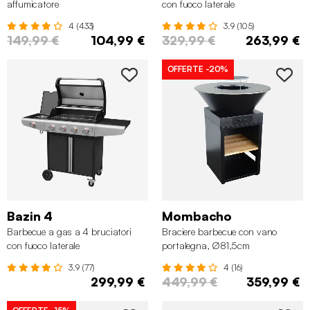
affumicatore
con fuoco laterale
4 (433)
3.9 (105)
149,99 €
104,99 €
329,99 €
263,99 €
OFFERTE
-20%
Bazin 4
Mombacho
Barbecue a gas a 4 bruciatori
Braciere barbecue con vano
con fuoco laterale
portalegna, Ø81,5cm
3.9 (77)
4 (16)
299,99 €
449,99 €
359,99 €