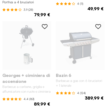
Porthos a 4 bruciatori
4 (11)
49,99 €
3.9 (28)
79,99 €
Georges + ciminiera di
Bazin 6
accensione
Barbecue a gas con 6 bruciatori
+ 1 laterale
Barbecue a carbone, griglia e
affumicatore con ruote e ciminiera
4 (124)
di accensione, Ø57cm
389,99 €
4.4 (163)
89,99 €