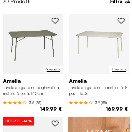
70
Prodotti
Filtra
giardino
.
9 varianti
11 varianti
Amelia
Amelia
Tavolo da giardino pieghevole in
Tavolo da giardino in metallo 6-8
metallo 6 posti, 140cm
posti, 160cm
3.8 (38)
3.9 (58)
149,99 €
169,99 €
OFFERTE
-40%