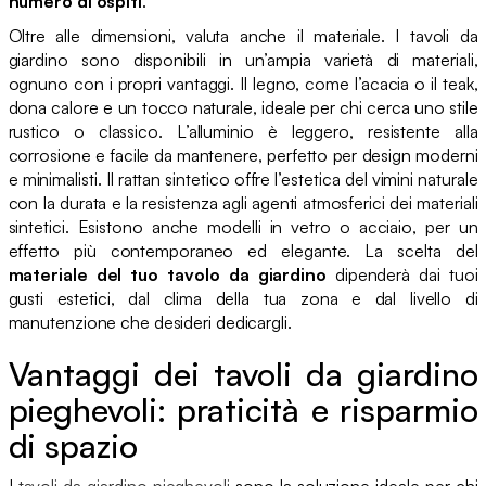
numero di ospiti
.
Oltre alle dimensioni, valuta anche il materiale. I tavoli da
giardino sono disponibili in un’ampia varietà di materiali,
ognuno con i propri vantaggi. Il legno, come l’acacia o il teak,
dona calore e un tocco naturale, ideale per chi cerca uno stile
rustico o classico. L’alluminio è leggero, resistente alla
corrosione e facile da mantenere, perfetto per design moderni
e minimalisti. Il rattan sintetico offre l’estetica del vimini naturale
con la durata e la resistenza agli agenti atmosferici dei materiali
sintetici. Esistono anche modelli in vetro o acciaio, per un
effetto più contemporaneo ed elegante. La scelta del
materiale del tuo tavolo da giardino
dipenderà dai tuoi
gusti estetici, dal clima della tua zona e dal livello di
manutenzione che desideri dedicargli.
Vantaggi dei tavoli da giardino
pieghevoli: praticità e risparmio
di spazio
I
tavoli da giardino pieghevoli
sono la soluzione ideale per chi