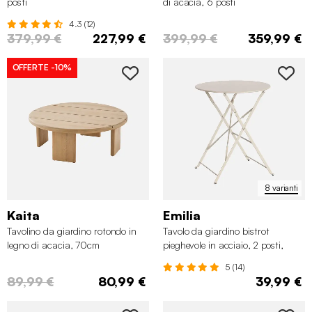
posti
di acacia, 6 posti
4.3 (12)
379,99 €
227,99 €
399,99 €
359,99 €
OFFERTE
-10%
8 varianti
Kaita
Emilia
Tavolino da giardino rotondo in
Tavolo da giardino bistrot
legno di acacia, 70cm
pieghevole in acciaio, 2 posti,
Ø60cm
5 (14)
89,99 €
80,99 €
39,99 €