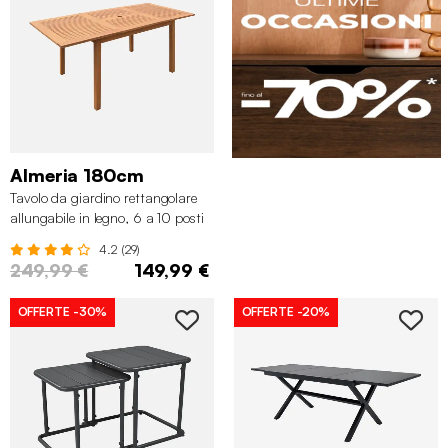
Almeria 180cm
Tavolo da giardino rettangolare
allungabile in legno, 6 a 10 posti
4.2 (29)
249,99 €
149,99 €
OFFERTE
-30%
OFFERTE
-20%