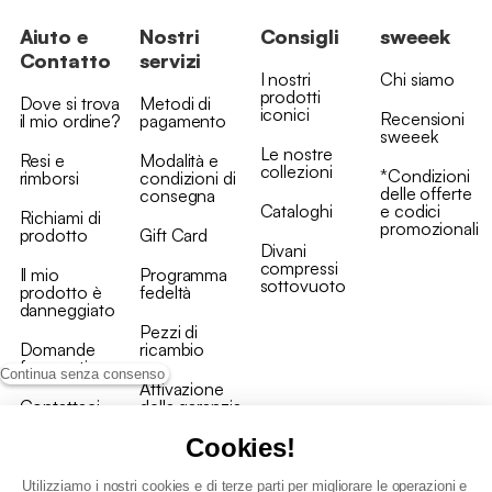
Aiuto e
Nostri
Consigli
sweeek
Contatto
servizi
I nostri
Chi siamo
prodotti
Dove si trova
Metodi di
iconici
Recensioni
il mio ordine?
pagamento
sweeek
Le nostre
Resi e
Modalità e
collezioni
*Condizioni
rimborsi
condizioni di
delle offerte
consegna
Cataloghi
e codici
Richiami di
promozionali
prodotto
Gift Card
Divani
compressi
Il mio
Programma
sottovuoto
prodotto è
fedeltà
danneggiato
Pezzi di
Domande
ricambio
frequenti
Continua senza consenso
Attivazione
Contattaci
della garanzia
Cookies!
Utilizziamo i nostri cookies e di terze parti per migliorare le operazioni e