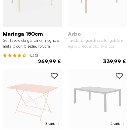
Maringa 150cm
Arbo
Set tavolo da giardino in legno e
Tavolo da giardino allungabile in
metallo con 6 sedie, 150cm
legno di eucalipto, 6-8 posti
4.3 (6)
269,99 €
339,99 €
8 varianti
2 varianti