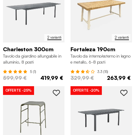
2 varianti
2 varianti
Charleston 300cm
Fortaleza 190cm
Tavolo da giardino allungabile in
Tavolo da interno/esterno in legno
alluminio, 8 posti
e metallo, 6-8 posti
5 (1)
3.3 (15)
599,99 €
419,99 €
329,99 €
263,99 €
OFFERTE
-25%
OFFERTE
-20%