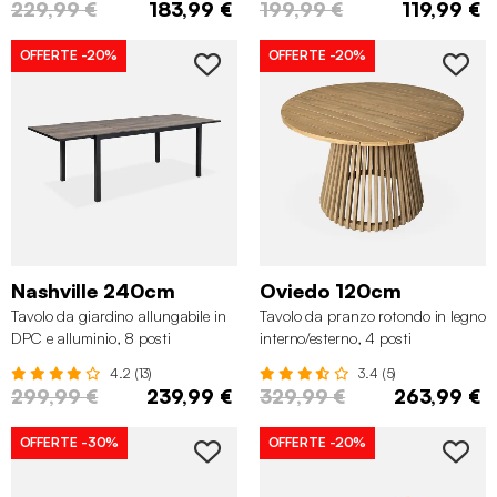
229,99 €
183,99 €
199,99 €
119,99 €
OFFERTE
-20%
OFFERTE
-20%
Nashville 240cm
Oviedo 120cm
Tavolo da giardino allungabile in
Tavolo da pranzo rotondo in legno
DPC e alluminio, 8 posti
interno/esterno, 4 posti
✖
4.2 (13)
3.4 (5)
299,99 €
239,99 €
329,99 €
263,99 €
OFFERTE
-30%
OFFERTE
-20%