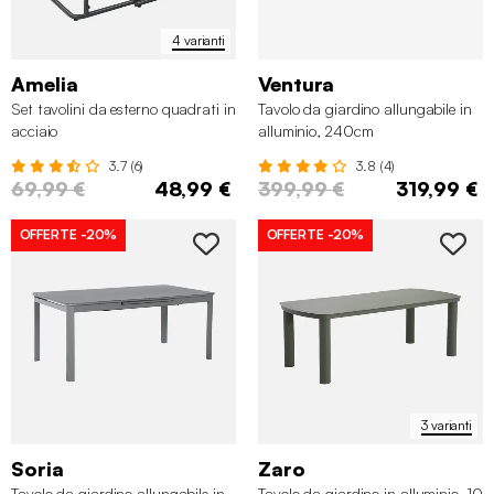
4 varianti
Amelia
Ventura
Set tavolini da esterno quadrati in
Tavolo da giardino allungabile in
acciaio
alluminio, 240cm
3.7 (6)
3.8 (4)
69,99 €
48,99 €
399,99 €
319,99 €
OFFERTE
-20%
OFFERTE
-20%
3 varianti
Soria
Zaro
Tavolo da giardino allungabile in
Tavolo da giardino in alluminio, 10