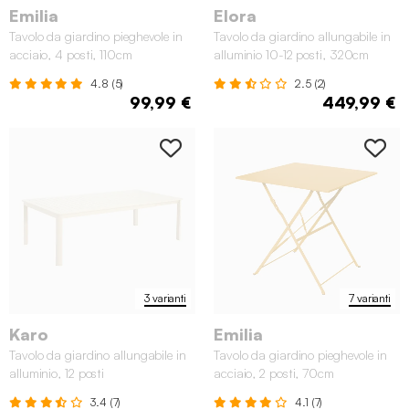
Emilia
Elora
Tavolo da giardino pieghevole in
Tavolo da giardino allungabile in
acciaio, 4 posti, 110cm
alluminio 10-12 posti, 320cm
4.8 (5)
2.5 (2)
99,99 €
449,99 €
3 varianti
7 varianti
Karo
Emilia
Tavolo da giardino allungabile in
Tavolo da giardino pieghevole in
alluminio, 12 posti
acciaio, 2 posti, 70cm
3.4 (7)
4.1 (7)