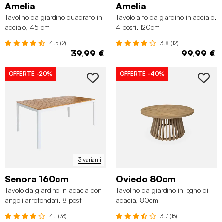
Amelia
Amelia
Tavolino da giardino quadrato in
Tavolo alto da giardino in acciaio,
acciaio, 45 cm
4 posti, 120cm
4.5 (2)
3.8 (12)
39,99 €
99,99 €
OFFERTE
-20%
OFFERTE
-40%
3 varianti
Senora 160cm
Oviedo 80cm
Tavolo da giardino in acacia con
Tavolino da giardino in legno di
angoli arrotondati, 8 posti
acacia, 80cm
4.1 (33)
3.7 (16)