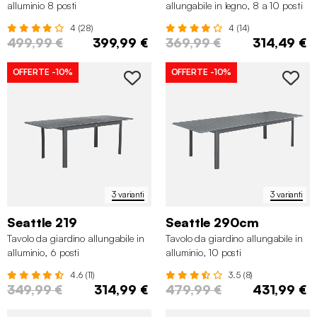
alluminio 8 posti
allungabile in legno, 8 a 10 posti
4 (28)
4 (14)
499,99 €
399,99 €
369,99 €
314,49 €
OFFERTE
-10%
OFFERTE
-10%
3 varianti
3 varianti
Seattle 219
Seattle 290cm
Tavolo da giardino allungabile in
Tavolo da giardino allungabile in
alluminio, 6 posti
alluminio, 10 posti
4.6 (11)
3.5 (8)
349,99 €
314,99 €
479,99 €
431,99 €