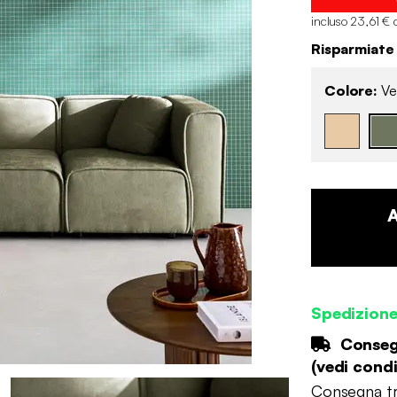
incluso 23,61 € 
Risparmiate
Colore:
Ve
Spedizion
Consegn
(
vedi condi
Consegna tr