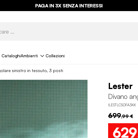
PAGA IN 3X SENZA INTERESSI
Cataloghi
Ambienti
Collezioni
lare sinistro in tessuto, 3 posti
Lester
Divano ango
ILESTLCSOFA3KK
699
,99 €
629