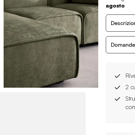
agosto
Descrizio
Domande c
Riv
2 c
Stru
com