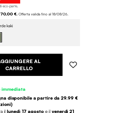
di eco-parte
.
 70,00 €.
Offerta valida fino al 18/08/26.
rde kaki
AGGIUNGERE AL
CARRELLO
e immediata
a disponibile a partire da
29.99 €
zioni
)
a il
lunedì 17 agosto
e il
venerdì 21