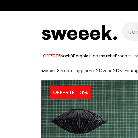
OFFERTE
Novità
Pergole bioclimatiche
Prodotti
sweeek
Mobili soggiorno
Divani
Divano ango
OFFERTE
-10%