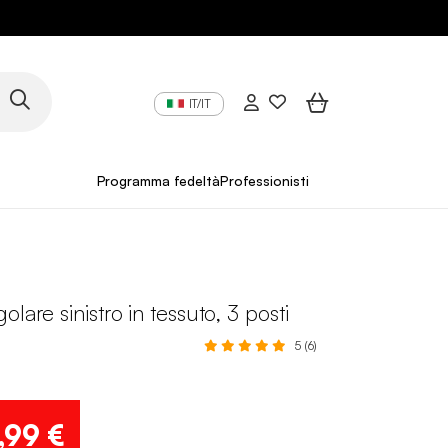
IT/IT
Programma fedeltà
Professionisti
lare sinistro in tessuto, 3 posti
5 (6)
,99 €