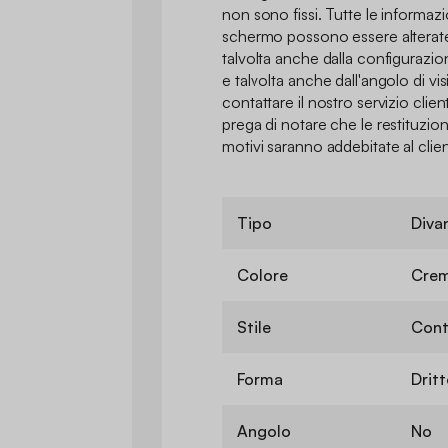
non sono fissi. Tutte le informaz
schermo possono essere alterate 
talvolta anche dalla configurazio
e talvolta anche dall'angolo di vi
contattare il nostro servizio clienti
prega di notare che le restituzion
motivi saranno addebitate al clie
Tipo
Diva
Colore
Cre
Stile
Con
Forma
Drit
Angolo
No