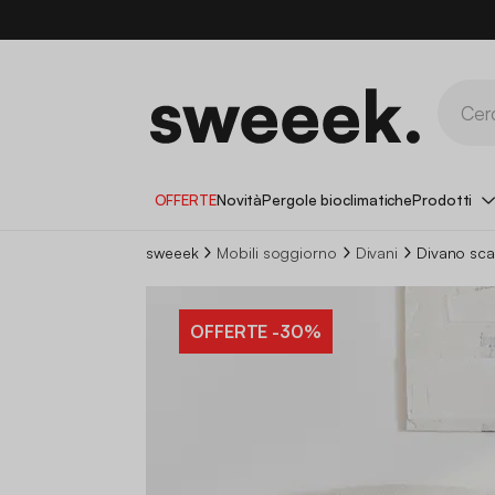
OFFERTE
Novità
Pergole bioclimatiche
Prodotti
sweeek
Mobili soggiorno
Divani
Divano sca
OFFERTE
-30%