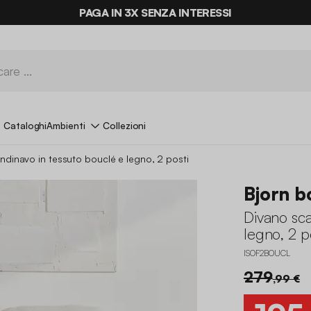
ULTIME OCCASIONI FINO AL -70%*
PAGA IN 3X SENZA INTERESSI
Cataloghi
Ambienti
Collezioni
ndinavo in tessuto bouclé e legno, 2 posti
Bjorn b
Divano sca
legno, 2 p
ISOF2BOUCL
279
,99 €