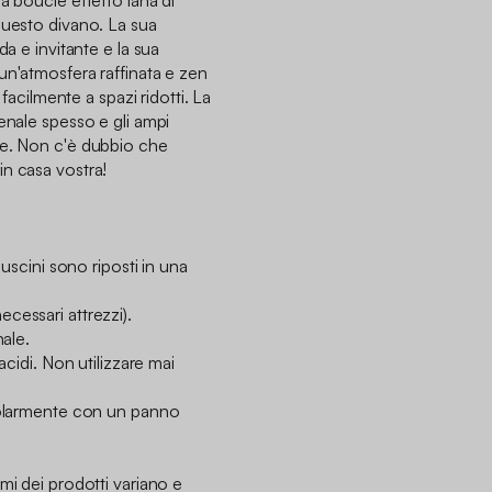
questo divano. La sua
da e invitante e la sua
un'atmosfera raffinata e zen
 facilmente a spazi ridotti. La
enale spesso e gli ampi
le. Non c'è dubbio che
n casa vostra!
cuscini sono riposti in una
cessari attrezzi).
nale.
acidi. Non utilizzare mai
egolarmente con un panno
mi dei prodotti variano e