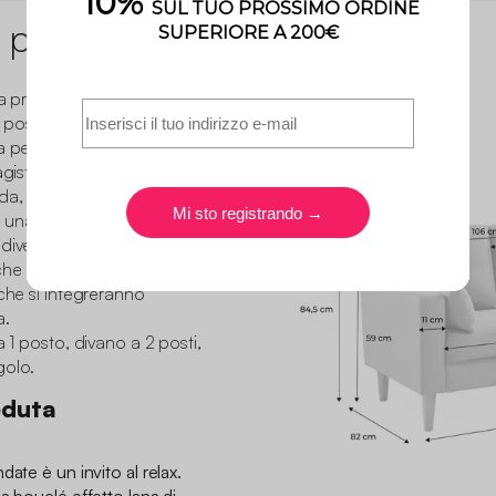
 prodotto
ta progettata per soddisfare
possibile di persone. È
a perfettamente a spazi
agistrale rende la sua
ida, mentre le gambe in
 una sensazione di calore.
diverse dimensioni, in
che desiderate.
 che si integreranno
a.
a 1 posto, divano a 2 posti,
golo.
eduta
ate è un invito al relax.
a bouclé effetto lana di