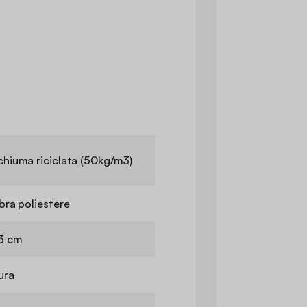
chiuma riciclata (50kg/m3)
ibra poliestere
3 cm
ura