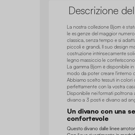
Descrizione del
La nostra collezione Bjorn è sta
le esigenze del maggior numero 
classica, senza tempo e si adatt
piccoli e grandi. Il suo design m
costruzione intrinsecamente sol
legno massiccio le conferiscono
La gamma Bjorn è disponibile in 
modo da poter creare l'interno 
Abbiamo scelto tessuti in colori
perfettamente con la vostra cas
Disponibile nei formati poltrona 
divano a 3 posti e divano ad an
Un divano con una s
confortevole
Questo divano dalle linee arrotond
Con il suo rivestimento in morbid