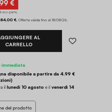
,99 €
di eco-parte
.
 84,00 €.
Offerta valida fino al 18/08/26.
AGGIUNGERE AL
CARRELLO
e immediata
a disponibile a partire da
4.99 €
zioni
)
a il
lunedì 10 agosto
e il
venerdì 14
ne del prodotto