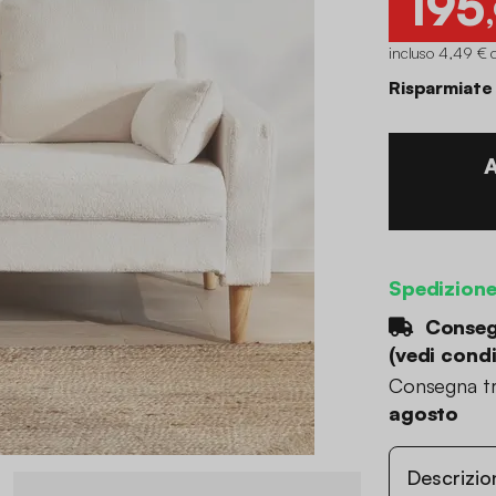
195
incluso 4,49 € 
Risparmiate
Spedizion
Consegn
(
vedi condi
Consegna tr
agosto
Descrizio