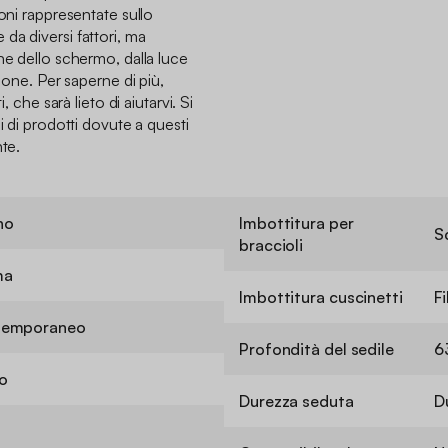
ioni rappresentate sullo
da diversi fattori, ma
ne dello schermo, dalla luce
sione. Per saperne di più,
, che sarà lieto di aiutarvi. Si
i di prodotti dovute a questi
nte.
no
Imbottitura per
S
braccioli
ma
Imbottitura cuscinetti
F
temporaneo
Profondità del sedile
6
to
Durezza seduta
D