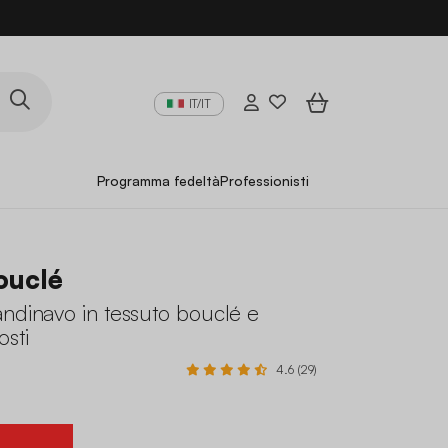
IT/IT
Programma fedeltà
Professionisti
ouclé
ndinavo in tessuto bouclé e
osti
4.6 (29)