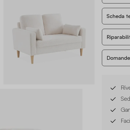
Scheda t
Riparabil
Domande c
Riv
Sed
Gam
Fac