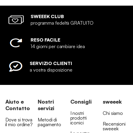
SWEEEK CLUB
programma fedeltà GRATUITO
RESO FACILE
14 giorni per cambiare idea
SERVIZIO CLIENTI
a vostra disposizione
Aiuto e
Nostri
Consigli
sweeek
Contatto
servizi
I nostri
Chi siamo
prodotti
Dove si trova
Metodi di
iconici
Recensioni
il mio ordine?
pagamento
sweeek