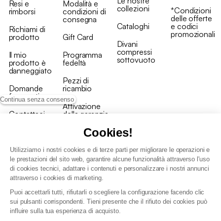
Le nostre
Resi e
Modalità e
collezioni
*Condizioni
rimborsi
condizioni di
delle offerte
consegna
Cataloghi
e codici
Richiami di
promozionali
prodotto
Gift Card
Divani
compressi
Il mio
Programma
sottovuoto
prodotto è
fedeltà
danneggiato
Pezzi di
Domande
ricambio
frequenti
Continua senza consenso
Attivazione
Contattaci
della garanzia
Cookies!
Utilizziamo i nostri cookies e di terze parti per migliorare le operazioni e
le prestazioni del sito web, garantire alcune funzionalità attraverso l'uso
di cookies tecnici, adattare i contenuti e personalizzare i nostri annunci
Condizioni generali vendita
attraverso i cookies di marketing.
Condizioni Generali d'Uso del Programma Fedeltà
Puoi accettarli tutti, rifiutarli o scegliere la configurazione facendo clic
Politica di gestione dei dati personali e dei cookie
sui pulsanti corrispondenti. Tieni presente che il rifiuto dei cookies può
Condizioni generali di vendita per clienti professionali
influire sulla tua esperienza di acquisto.
Dichiarazione di accessibilità