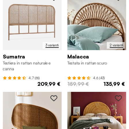
3 varianti
2 varianti
Sumatra
Malacca
Testiera in rattan naturale e
Testata in rattan scuro
canna
4.7 (66)
4.6 (43)
209,99 €
159,99 €
135,99 €