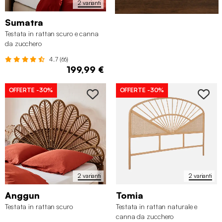
2 varianti
Sumatra
Testata in rattan scuro e canna
da zucchero
4.7 (66)
199,99 €
OFFERTE
-30%
OFFERTE
-30%
2 varianti
2 varianti
Anggun
Tomia
Testata in rattan scuro
Testata in rattan naturale e
canna da zucchero