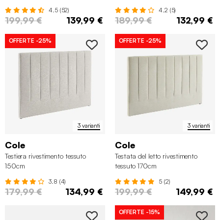
4.5 (52)
4.2 (5)
199,99 €
139,99 €
189,99 €
132,99 €
OFFERTE
-25%
OFFERTE
-25%
3 varianti
3 varianti
Cole
Cole
Testiera rivestimento tessuto
Testata del letto rivestimento
150cm
tessuto 170cm
3.8 (4)
5 (2)
179,99 €
134,99 €
199,99 €
149,99 €
OFFERTE
-15%