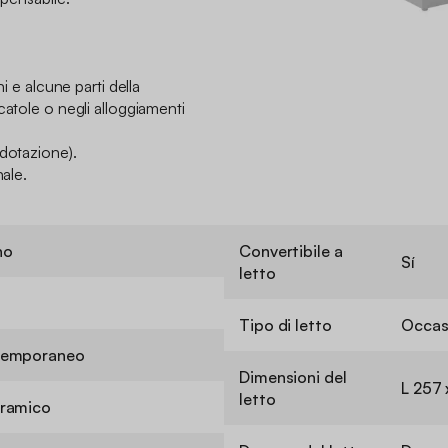
ni e alcune parti della
catole o negli alloggiamenti
 dotazione).
nale.
no
Convertibile a
Sí
letto
Tipo di letto
Occas
emporaneo
Dimensioni del
L 257 
letto
ramico