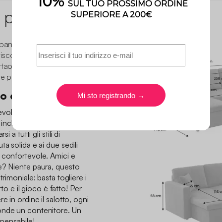
 prodotto
rban, divani panoramici dalle
tiscono un comfort
taoggetti, questi divani
e pratici!
 convertibile
vole sul nostro divano
ni inclusi. Contemporaneo ed
 a tutti gli stili di
a solida e ai due sedili
 confortevole. Amici e
e? Niente paura, questo
trimoniale: basta togliere i
tto e il gioco è fatto! Per
e in ordine il salotto, ogni
onde un contenitore. Un
spensabile!