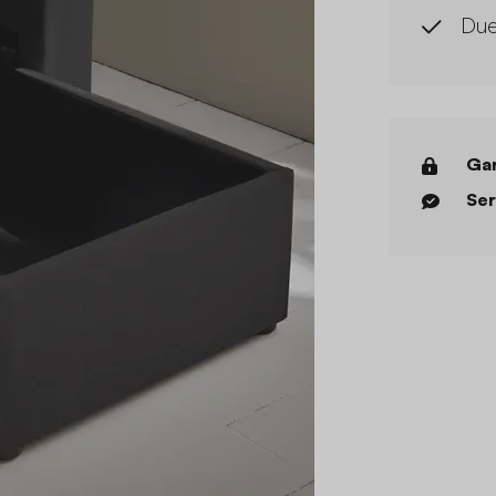
Due 
Gar
Ser