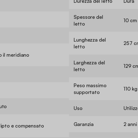
Durezza del letto
Dura
Spessore del
10 cm
letto
Lunghezza del
257 c
letto
 il meridiano
Larghezza del
129 c
letto
Peso massimo
110 kg
supportato
uto
Uso
Utiliz
Garanzia
2 anni
lipto e compensato