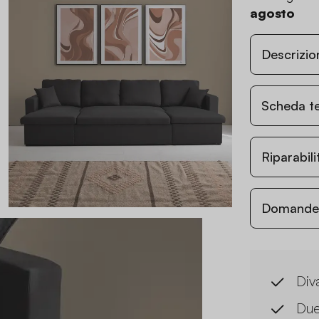
agosto
Descrizio
Scheda t
Riparabil
Domande c
Diva
Due