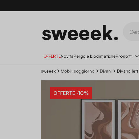
OFFERTE
Novità
Pergole bioclimatiche
Prodotti
sweeek
Mobili soggiorno
Divani
Divano let
OFFERTE
-10%