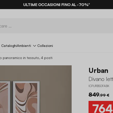
ULTIME OCCASIONI FINO AL -70%*
Cataloghi
Ambienti
Collezioni
to panoramico in tessuto, 4 posti
Urban
Divano let
ICPURBSOFABK
849
,99 €
764