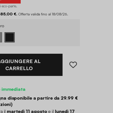
i eco-parte
.
 85,00 €.
Offerta valida fino al 18/08/26.
ro
AGGIUNGERE AL
CARRELLO
e immediata
a disponibile a partire da
29.99 €
zioni
)
a il
martedì 11 agosto
e il
lunedì 17