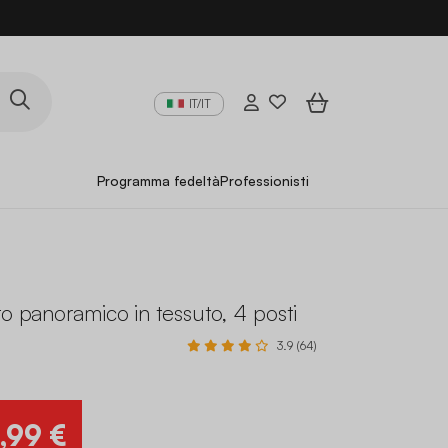
IT/IT
Programma fedeltà
Professionisti
to panoramico in tessuto, 4 posti
3.9 (64)
,99 €