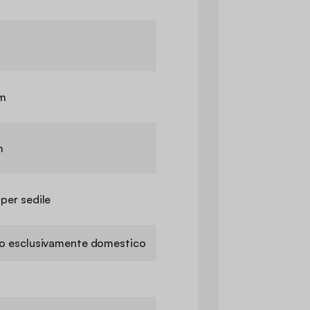
m
m
 per sedile
zo esclusivamente domestico