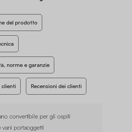
ne del prodotto
ecnica
ità, norme e garanzie
lienti
Recensioni dei clienti
no convertibile per gli ospiti
 vani portaoggetti