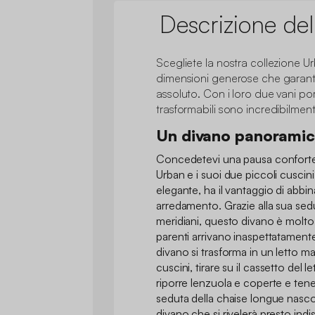
Descrizione del
Scegliete la nostra collezione U
dimensioni generose che garan
assoluto. Con i loro due vani por
trasformabili sono incredibilment
Un divano panoramico
Concedetevi una pausa conforte
Urban e i suoi due piccoli cusci
elegante, ha il vantaggio di abbinarsi
arredamento. Grazie alla sua sedut
meridiani, questo divano è molto
parenti arrivano inaspettatament
divano si trasforma in un letto ma
cuscini, tirare su il cassetto del le
riporre lenzuola e coperte e tener
seduta della chaise longue nasc
divano che si rivelerà presto indi