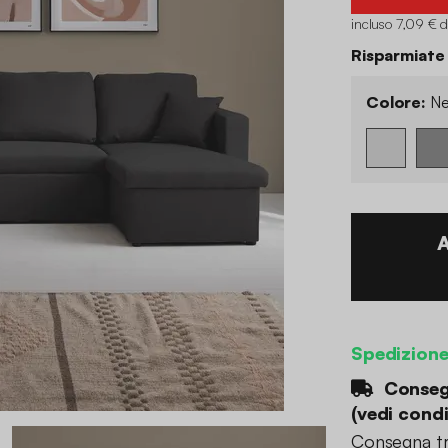
incluso 7,09 € d
Risparmiate
Colore:
Ne
Spedizion
Consegn
(
vedi condi
Consegna tr