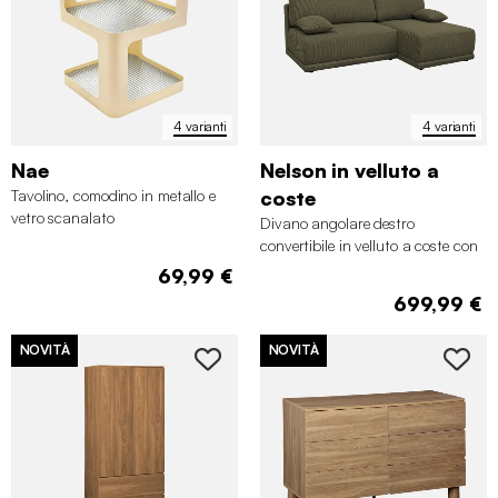
4 varianti
4 varianti
Nae
Nelson in velluto a
Tavolino, comodino in metallo e
coste
vetro scanalato
Divano angolare destro
convertibile in velluto a coste con
contenitore, 3 posti
69,99 €
699,99 €
NOVITÀ
NOVITÀ