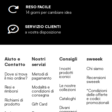
RESO FACILE
14 giorni per cambiare idea
SERVIZIO CLIENTI
a vostra disposizione
Aiuto e
Nostri
Consigli
sweeek
Contatto
servizi
I nostri
Chi siamo
prodotti
Dove si trova
Metodi di
iconici
Recensioni
il mio ordine?
pagamento
sweeek
Le nostre
Resi e
Modalità e
collezioni
*Condizioni
rimborsi
condizioni di
delle offerte
consegna
Cataloghi
e codici
Richiami di
promozionali
prodotto
Gift Card
Divani
compressi