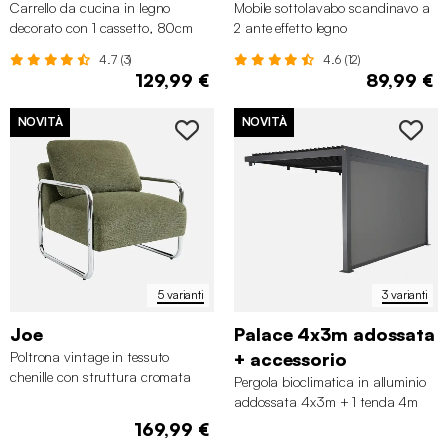
Carrello da cucina in legno
Mobile sottolavabo scandinavo a
decorato con 1 cassetto, 80cm
2 ante effetto legno
4.7 (3)
4.6 (12)
129,99 €
89,99 €
NOVITÀ
NOVITÀ
5 varianti
3 varianti
Joe
Palace 4x3m adossata
Poltrona vintage in tessuto
+ accessorio
chenille con struttura cromata
Pergola bioclimatica in alluminio
addossata 4x3m + 1 tenda 4m
169,99 €