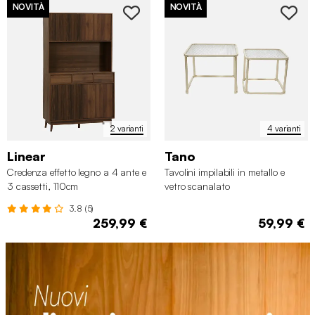
NOVITÀ
NOVITÀ
2 varianti
4 varianti
Linear
Tano
Credenza effetto legno a 4 ante e
Tavolini impilabili in metallo e
3 cassetti, 110cm
vetro scanalato
3.8 (5)
259,99 €
59,99 €