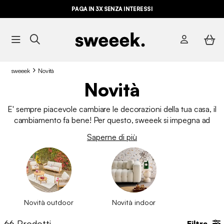
ULTIME OCCASIONI FINO AL -70%*
PAGA IN 3X SENZA INTERESSI
sweeek
Novità
Novità
E' sempre piacevole cambiare le decorazioni della tua casa, il
cambiamento fa bene! Per questo, sweeek si impegna ad
offrirti nuove collezioni e nuovi prodotti durante tutto l'anno,
Saperne di più
così da avere sempre a disposizione una vasta gamma di
prodotti. Segui le tendenze e rinnova le tue decorazioni per
mantenere sempre aggiornati i tuoi interni ed esterni.
Novità outdoor
Novità indoor
66
Prodotti
Filtra