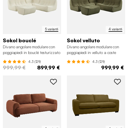
5 varianti
4 varianti
Sokol bouclé
Sokol velluto
Divano angolare modulare con
Divano angolare modulare con
poggiapiedi in bouclé testurizzato
poggiapiedi in velluto a coste
sottovuoto e compresso , 5 posti
sottovuoto e compresso, 5 posti
4.3 (129)
4.3 (129)
999,99 €
899,99 €
999,99 €