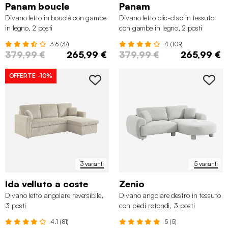
Panam boucle
Panam
Divano letto in bouclé con gambe
Divano letto clic-clac in tessuto
in legno, 2 posti
con gambe in legno, 2 posti
3.6 (37)
4 (109)
379,99 €
265,99 €
379,99 €
265,99 €
OFFERTE
-10%
3 varianti
5 varianti
Ida velluto a coste
Zenio
Divano letto angolare reversibile,
Divano angolare destro in tessuto
3 posti
con piedi rotondi, 3 posti
4.1 (81)
5 (5)