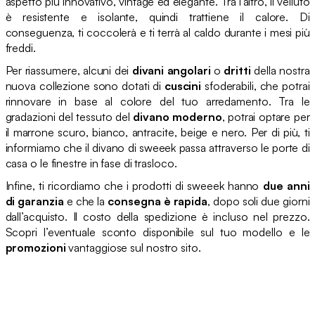
aspetto più innovativo, vintage ed elegante. Tra l’altro, il velluto
è resistente e isolante, quindi trattiene il calore. Di
conseguenza, ti coccolerà e ti terrà al caldo durante i mesi più
freddi.
Per riassumere, alcuni dei
divani angolari
o
dritti
della nostra
nuova collezione sono dotati di
cuscini
sfoderabili, che potrai
rinnovare in base al colore del tuo arredamento. Tra le
gradazioni del tessuto del
divano moderno
, potrai optare per
il marrone scuro, bianco, antracite, beige e nero. Per di più, ti
informiamo che il divano di sweeek passa attraverso le porte di
casa o le finestre in fase di trasloco.
Infine, ti ricordiamo che i prodotti di sweeek hanno
due anni
di garanzia
e che la
consegna è rapida
, dopo soli due giorni
dall’acquisto. Il costo della spedizione è incluso nel prezzo.
Scopri l’eventuale sconto disponibile sul tuo modello e le
promozioni
vantaggiose sul nostro sito.