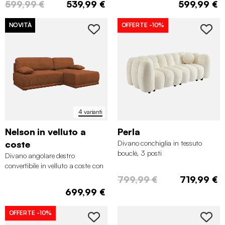
599,99 €
539,99 €
599,99 €
NOVITÀ
OFFERTE
-10%
4 varianti
Nelson in velluto a
Perla
coste
Divano conchiglia in tessuto
bouclé, 3 posti
Divano angolare destro
convertibile in velluto a coste con
contenitore, 3 posti
799,99 €
719,99 €
699,99 €
OFFERTE
-10%