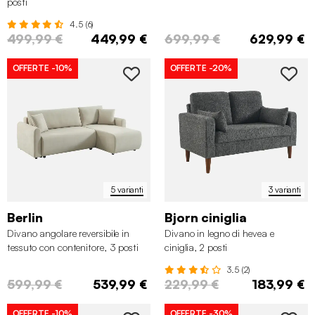
posti
4.5 (6)
499,99 €
449,99 €
699,99 €
629,99 €
OFFERTE
-10%
OFFERTE
-20%
5 varianti
3 varianti
Berlin
Bjorn ciniglia
Divano angolare reversibile in
Divano in legno di hevea e
tessuto con contenitore, 3 posti
ciniglia, 2 posti
3.5 (2)
599,99 €
539,99 €
229,99 €
183,99 €
OFFERTE
-10%
OFFERTE
-30%