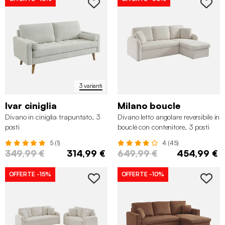
3 varianti
Ivar ciniglia
Milano boucle
Divano in ciniglia trapuntato, 3
Divano letto angolare reversibile in
posti
bouclé con contenitore, 3 posti
5 (1)
4 (45)
349,99 €
314,99 €
649,99 €
454,99 €
OFFERTE
-15%
OFFERTE
-10%