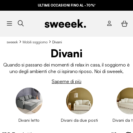
ULTIME OCCASIONI FINO AL -70%*
sweeek
Mobili soggiorno
Divani
Divani
Quando si passano dei momenti di relax in casa, il soggiorno è
uno degli ambienti che ci ispirano riposo. Noi di sweeek,
specialisti in
mobili da interno
e
da esterno
, ti illustriamo tutti
Saperne di più
i benefici dei nostri
divani
per soddisfare le tue richieste di
arredamento. Di fatto, ci stiamo riferendo ai vari
divani
moderni
in tessuto dalla forma angolare, che si trasformano in
letto, qualora avessi bisogno di ospitare qualcuno. In più, potrai
optare per i confortevoli divani design in velluto da abbinare
alle pratiche
poltrone
. Inoltre, potrai godere di
un’ampia
Divani letto
Divani da due posti
Divani da t
selezione di colori,
per abbinare meglio il tuo
divano
moderno
all’arredamento della tua casa.