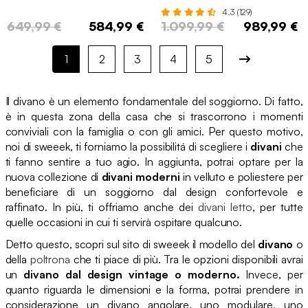
sottovuoto e compresso, 7 posti
4.3 (129)
649,99 €
584,99 €
1.099,99 €
989,99 €
1
2
3
4
5
Il divano è un elemento fondamentale del soggiorno. Di fatto,
è in questa zona della casa che si trascorrono i momenti
conviviali con la famiglia o con gli amici. Per questo motivo,
noi di sweeek, ti forniamo la possibilitá di scegliere i
divani
che
ti fanno sentire a tuo agio. In aggiunta, potrai optare per la
nuova collezione di
divani moderni
in velluto e poliestere per
beneficiare di un soggiorno dal design confortevole e
raffinato. In più, ti offriamo anche dei
divani letto
, per tutte
quelle occasioni in cui ti servirà ospitare qualcuno.
Detto questo, scopri sul sito di sweeek il modello del
divano
o
della
poltrona
che ti piace di più. Tra le opzioni disponibili avrai
un
divano dal design vintage o moderno.
Invece, per
quanto riguarda le dimensioni e la forma, potrai prendere in
considerazione un divano angolare, uno modulare, uno