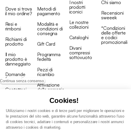
I nostri
Chi siamo
prodotti
Dove si trova
Metodi di
iconici
Recensioni
il mio ordine?
pagamento
sweeek
Le nostre
Resi e
Modalità e
collezioni
*Condizioni
rimborsi
condizioni di
delle offerte
consegna
Cataloghi
e codici
Richiami di
promozionali
prodotto
Gift Card
Divani
compressi
Il mio
Programma
sottovuoto
prodotto è
fedeltà
danneggiato
Pezzi di
Domande
ricambio
frequenti
Continua senza consenso
Attivazione
Contattaci
della garanzia
Cookies!
Utilizziamo i nostri cookies e di terze parti per migliorare le operazioni e
le prestazioni del sito web, garantire alcune funzionalità attraverso l'uso
di cookies tecnici, adattare i contenuti e personalizzare i nostri annunci
Condizioni generali vendita
attraverso i cookies di marketing.