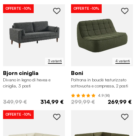
OFFERTE
-10%
OFFERTE
-10%
3 varianti
4 varianti
Bjorn ciniglia
Boni
Divano in legno di hevea e
Poltrona in bouclé testurizzato
ciniglia, 3 posti
sottovuota e compressa, 2 posti
4.9 (14)
349,99 €
314,99 €
299,99 €
269,99 €
OFFERTE
-10%