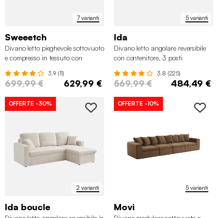
7 varianti
5 varianti
Sweeetch
Ida
Divano letto pieghevole sottovuoto
Divano letto angolare reversibile
e compresso in tessuto con
con contenitore, 3 posti
struttura cromata, 3 posti
3.9 (11)
3.8 (225)
699,99 €
629,99 €
569,99 €
484,49 €
OFFERTE
-30%
OFFERTE
-10%
2 varianti
5 varianti
Ida boucle
Movi
Divano letto angolare reversibile in
Divano modulare sottovuoto e