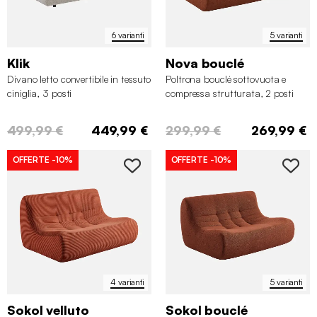
6 varianti
5 varianti
Klik
Nova bouclé
Divano letto convertibile in tessuto
Poltrona bouclé sottovuota e
ciniglia, 3 posti
compressa strutturata, 2 posti
499,99 €
449,99 €
299,99 €
269,99 €
OFFERTE
-10%
OFFERTE
-10%
4 varianti
5 varianti
Sokol velluto
Sokol bouclé