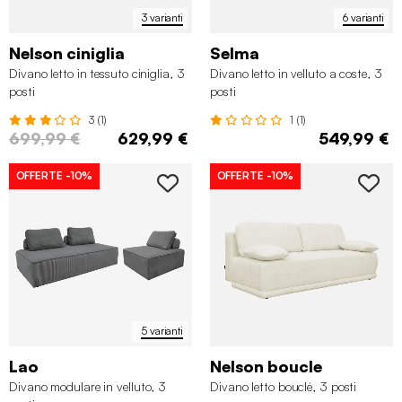
3 varianti
6 varianti
Nelson ciniglia
Selma
Divano letto in tessuto ciniglia, 3
Divano letto in velluto a coste, 3
posti
posti
3 (1)
1 (1)
699,99 €
629,99 €
549,99 €
OFFERTE
-10%
OFFERTE
-10%
5 varianti
Lao
Nelson boucle
Divano modulare in velluto, 3
Divano letto bouclé, 3 posti