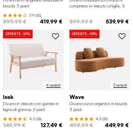
bouclé, 3 posti
compresso in tessuto ciniglia, 5
posti
3.9 (82)
599,99 €
419,99 €
599,99 €
539,99 €
OFFERTE
-15%
OFFERTE
-10%
4 varianti
3 varianti
Isak
Wave
Divano in tessuto con gambe in
Divano curvo organico in bouclé,
legno di gomma, 2 posti
3 posti
4.5 (26)
4.9 (26)
149,99 €
127,49 €
499,99 €
449,99 €