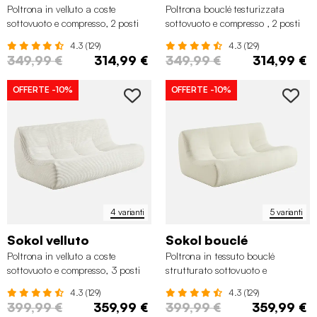
Poltrona in velluto a coste
Poltrona bouclé testurizzata
sottovuoto e compresso, 2 posti
sottovuoto e compresso , 2 posti
4.3 (129)
4.3 (129)
349,99 €
314,99 €
349,99 €
314,99 €
OFFERTE
-10%
OFFERTE
-10%
4 varianti
5 varianti
Sokol velluto
Sokol bouclé
Poltrona in velluto a coste
Poltrona in tessuto bouclé
sottovuoto e compresso, 3 posti
strutturato sottovuoto e
compresso, 3 posti
4.3 (129)
4.3 (129)
399,99 €
359,99 €
399,99 €
359,99 €