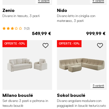
4 varianti
4 varianti
Zenio
Nido
Divano in tessuto, 3 posti
Divano letto in ciniglia con
materasso, 3 posti
3 (2)
549,99 €
999,99 €
OFFERTE
-10%
OFFERTE
-10%
5 varianti
Milano bouclé
Sokol bouclé
Set divano 3 posti e poltrona in
Divano angolare modulare con
tessuto bouclé
poggiapiedi in bouclé testurizzato