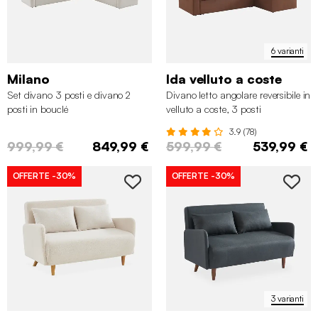
6 varianti
Milano
Ida velluto a coste
Set divano 3 posti e divano 2
Divano letto angolare reversibile in
posti in bouclé
velluto a coste, 3 posti
3.9 (78)
999,99 €
849,99 €
599,99 €
539,99 €
OFFERTE
-30%
OFFERTE
-30%
3 varianti