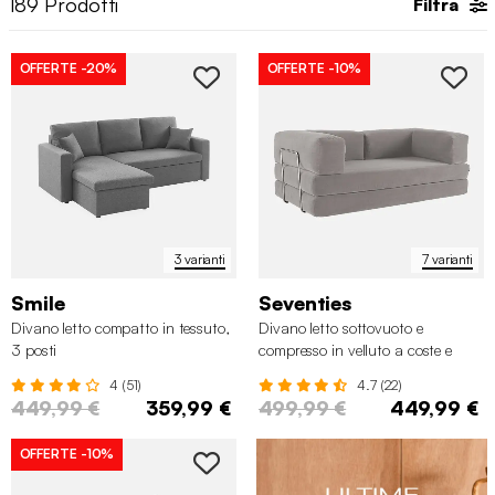
189
Prodotti
Filtra
OFFERTE
-20%
OFFERTE
-10%
3 varianti
7 varianti
Smile
Seventies
Divano letto compatto in tessuto,
Divano letto sottovuoto e
3 posti
compresso in velluto a coste e
struttura cromata
4 (51)
4.7 (22)
449,99 €
359,99 €
499,99 €
449,99 €
OFFERTE
-10%