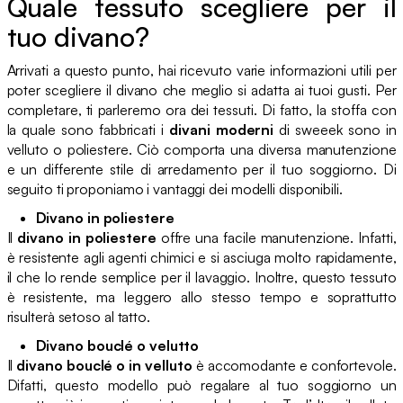
Quale tessuto scegliere per il
tuo divano?
Arrivati a questo punto, hai ricevuto varie informazioni utili per
poter scegliere il divano che meglio si adatta ai tuoi gusti. Per
completare, ti parleremo ora dei tessuti. Di fatto, la stoffa con
la quale sono fabbricati i
divani moderni
di sweeek sono in
velluto o poliestere. Ciò comporta una diversa manutenzione
e un differente stile di arredamento per il tuo soggiorno. Di
seguito ti proponiamo i vantaggi dei modelli disponibili.
Divano in poliestere
Il
divano in poliestere
offre una facile manutenzione. Infatti,
è resistente agli agenti chimici e si asciuga molto rapidamente,
il che lo rende semplice per il lavaggio. Inoltre, questo tessuto
è resistente, ma leggero allo stesso tempo e soprattutto
risulterà setoso al tatto.
Divano bouclé o velutto
Il
divano bouclé o in velluto
è accomodante e confortevole.
Difatti, questo modello può regalare al tuo soggiorno un