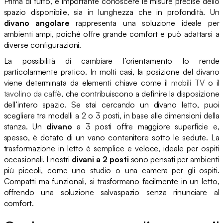
Prima di tutto, è importante conoscere le misure precise dello
spazio disponibile, sia in lunghezza che in profondità. Un
divano angolare
rappresenta una soluzione ideale per
ambienti ampi, poiché offre grande comfort e può adattarsi a
diverse configurazioni.
La possibilità di cambiare l’orientamento lo rende
particolarmente pratico. In molti casi, la posizione del divano
viene determinata da elementi chiave come il
mobili TV
o il
tavolino da caffè
, che contribuiscono a definire la disposizione
dell’intero spazio. Se stai cercando un divano letto, puoi
scegliere tra modelli a 2 o 3 posti, in base alle dimensioni della
stanza. Un
divano
a 3 posti offre maggiore superficie e,
spesso, è dotato di un vano contenitore sotto le sedute. La
trasformazione in letto è semplice e veloce, ideale per ospiti
occasionali. I nostri
divani a 2 posti
sono pensati per ambienti
più piccoli, come uno studio o una camera per gli ospiti.
Compatti ma funzionali, si trasformano facilmente in un letto,
offrendo una soluzione salvaspazio senza rinunciare al
comfort.