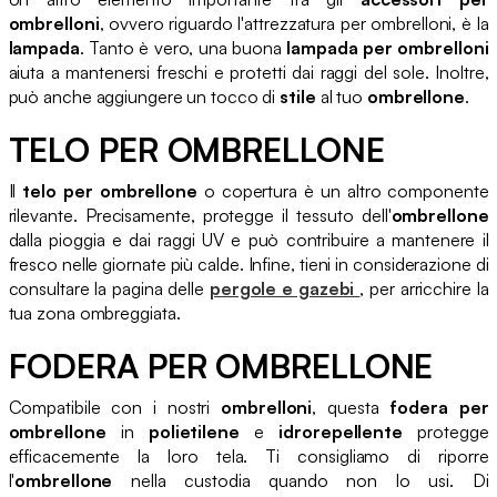
ombrelloni
, ovvero riguardo l'attrezzatura per ombrelloni, è la
lampada
. Tanto è vero, una buona
lampada per ombrelloni
aiuta a mantenersi freschi e protetti dai raggi del sole. Inoltre,
può anche aggiungere un tocco di
stile
al tuo
ombrellone
.
TELO PER OMBRELLONE
Il
telo per ombrellone
o copertura è un altro componente
rilevante. Precisamente, protegge il tessuto dell'
ombrellone
dalla pioggia e dai raggi UV e può contribuire a mantenere il
fresco nelle giornate più calde. Infine, tieni in considerazione di
consultare la pagina delle
pergole e gazebi
, per arricchire la
tua zona ombreggiata.
FODERA PER OMBRELLONE
Compatibile con i nostri
ombrelloni
, questa
fodera per
ombrellone
in
polietilene
e
idrorepellente
protegge
efficacemente la loro tela. Ti consigliamo di riporre
l'
ombrellone
nella custodia quando non lo usi. Di