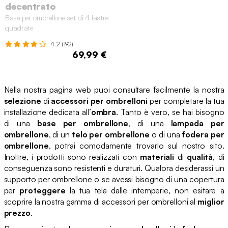
decentrato
Base per ombrellone set di 4 lastre
quadrate
4.2 (192)
69,99 €
Nella nostra pagina web puoi consultare facilmente la nostra
selezione
di
accessori per ombrelloni
per completare la tua
installazione dedicata all’
ombra
. Tanto è vero, se hai bisogno
di una
base per ombrellone
, di una
lampada per
ombrellone
, di un
telo per ombrellone
o di una
fodera per
ombrellone
, potrai comodamente trovarlo sul nostro sito.
Inoltre, i prodotti sono realizzati con
materiali
di
qualità
, di
conseguenza sono resistenti e duraturi. Qualora desiderassi un
supporto per ombrellone o se avessi bisogno di una copertura
per
proteggere
la tua tela dalle intemperie, non esitare a
scoprire la nostra gamma di accessori per ombrelloni al
miglior
prezzo
.