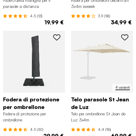
Albero della maniglia per il
Fodera per ombrelloni decentrati
parasole a distanza
3x4m sweeek
4.5 (53)
3.9 (58)
19,99 €
34,99 €
4 varianti
Fodera di protezione
Telo parasole St Jean
per ombrellone
de Luz
Fodera di protezione per
Telo per ombrellone St Jean de
ombrellone
Luz 3x4m
4.5 (50)
4.4 (116)
29,99 €
69,99 €