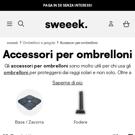
PAGA IN 3X SENZA INTERESSI
sweeek
Ombrelloni e pergole
Accessori per ombrelloni
Accessori per ombrelloni
Gli
accessori per ombrelloni
sono molto utili per chi usa gli
ombrelloni
per proteggersi dai raggi solari e non solo. Oltre a
ciò, nel mercato attuale esistono diversi tipi di accessori per
Saperne di più
ombrelloni, ognuno dei quali offre una serie di vantaggi. In
particolare, ci stiamo riferendo alla
base per ombrellone
, alle
lampade a led per ombrellone
, al
telo per ombrellone
e
alla
fodera per ombrellone
. Per esempio, la base per
ombrellone è uno dei
pezzi
più importanti dell'intero impianto.
Tanto è vero, è l'elemento che tiene in piedi l'
ombrellone
ed
Base / Zavorra
Fodere
è opportuno che sia robusta. Infatti, una base fragile può
facilmente rovesciarsi in caso di vento forte. Scopri tutti gli altri