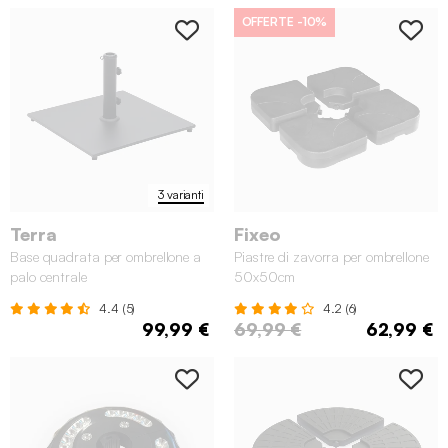
OFFERTE
-10%
3 varianti
Terra
Fixeo
Base quadrata per ombrellone a
Piastre di zavorra per ombrellone
palo centrale
50x50cm
4.4 (5)
4.2 (6)
99,99 €
69,99 €
62,99 €