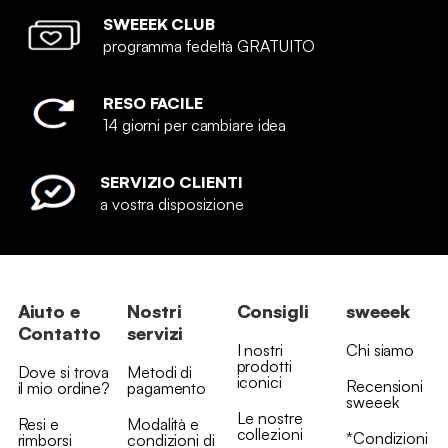
SWEEEK CLUB
programma fedeltà GRATUITO
RESO FACILE
14 giorni per cambiare idea
SERVIZIO CLIENTI
a vostra disposizione
Aiuto e
Nostri
Consigli
sweeek
Contatto
servizi
I nostri
Chi siamo
prodotti
Dove si trova
Metodi di
iconici
Recensioni
il mio ordine?
pagamento
sweeek
Le nostre
Resi e
Modalità e
collezioni
*Condizioni
rimborsi
condizioni di