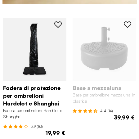
Fodera di protezione
Base a mezzaluna
per ombrelloni
Base per ombrellone mezzaluna in
plastica
Hardelot e Shanghai
Fodera per ombrelloni Hardelot e
4.4 (14)
Shanghai
39,99 €
3.9 (83)
19,99 €