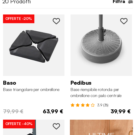
20
Prodotti
Filtra
accessori per ombrelloni
sulla nostra pagina web.
OFFERTE
-20%
Baso
Pedibus
Base triangolare per ombrellone
Base riempibile rotonda per
ombrellone con palo centrale
3.9 (36)
79,99 €
63,99 €
39,99 €
OFFERTE
-40%