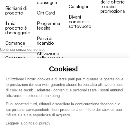
delle offerte
consegna
Cataloghi
e codici
Richiami di
promozionali
prodotto
Gift Card
Divani
compressi
Il mio
Programma
sottovuoto
prodotto è
fedeltà
danneggiato
Pezzi di
Domande
ricambio
frequenti
Continua senza consenso
Attivazione
Contattaci
della garanzia
Cookies!
Utilizziamo i nostri cookies e di terze parti per migliorare le operazioni e
le prestazioni del sito web, garantire alcune funzionalità attraverso l'uso
di cookies tecnici, adattare i contenuti e personalizzare i nostri annunci
Condizioni generali vendita
attraverso i cookies di marketing.
Condizioni Generali d'Uso del Programma Fedeltà
Puoi accettarli tutti, rifiutarli o scegliere la configurazione facendo clic
Politica di gestione dei dati personali e dei cookie
sui pulsanti corrispondenti. Tieni presente che il rifiuto dei cookies può
Condizioni generali di vendita per clienti professionali
influire sulla tua esperienza di acquisto.
Dichiarazione di accessibilità
Leggere la politica di privacy