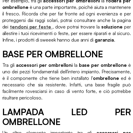
Per esempio, tra gli
accessori per ombrelloni
la
fodera per
ombrellone
è una parte importante, poiché aiuta a mantenere
il fresco. Ricorda che per far fronte ad ogni evenienza e per
proteggersi dai raggi solari, potrai consultare anche la pagina
dei
tendoni per feste
, dove potrai trovare la
soluzione
per
allestire i tuoi ricevimenti o feste, per essere riparati e al sicuro.
Infine, i prodotti di sweeek hanno due anni di
garanzia
.
BASE PER OMBRELLONE
Tra gli
accessori per ombrelloni
la
base per ombrellone
è
uno dei pezzi fondamentali dell'intero impianto. Precisamente,
è il componente che tiene ben installato l'
ombrellone
ed è
necessario che sia resistente. Infatti, una base fragile può
facilmente rovesciarsi in caso di vento forte, e ciò potrebbe
risultare pericoloso.
LAMPADA LED PER
OMBRELLONE
Un altro elemento importante tra gli
accessori per