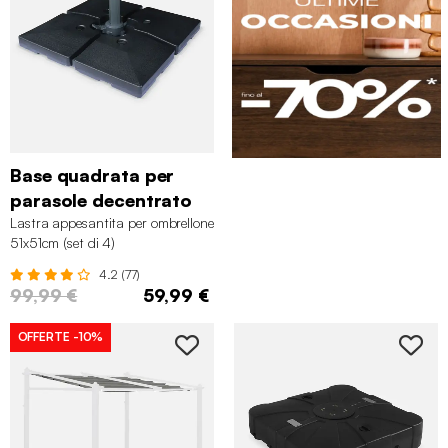
Base quadrata per
parasole decentrato
Lastra appesantita per ombrellone
51x51cm (set di 4)
4.2 (77)
99,99 €
59,99 €
OFFERTE
-10%