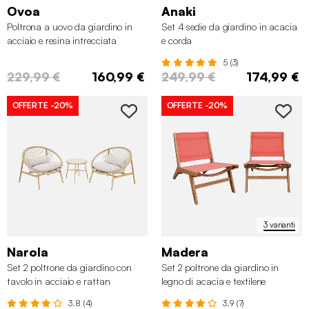
Ovoa
Anaki
Poltrona a uovo da giardino in
Set 4 sedie da giardino in acacia
acciaio e resina intrecciata
e corda
5 (3)
229,99 €
160,99 €
249,99 €
174,99 €
OFFERTE
-20%
OFFERTE
-20%
3 varianti
Narola
Madera
Set 2 poltrone da giardino con
Set 2 poltrone da giardino in
tavolo in acciaio e rattan
legno di acacia e textilene
3.8 (4)
3.9 (7)