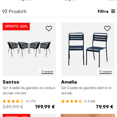
stile che hai in mente. Perché resteranno esposte ogni giorno
e, allo stesso tempo, vuoi che l’ambiente continui a essere
93
Prodotti
Filtra
curato. Da sweeek trovi
sedie e poltrone da giardino
pensate per un uso concreto, che uniscono durata e design.
OFFERTE
-20%
3 varianti
11 varianti
Santos
Amelia
Set 4 sedie da giardino in corda e
Set 2 sedie da giardino bistrot in
acciaio zincato
acciaio
4.1 (77)
4.4 (62)
249,99 €
199,99 €
79,99 €