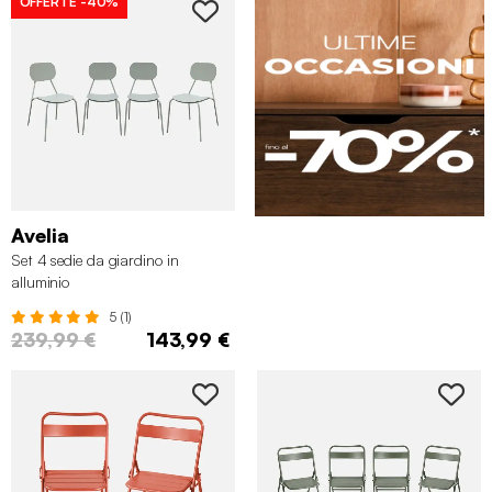
OFFERTE
-40%
Avelia
Set 4 sedie da giardino in
alluminio
5 (1)
239,99 €
143,99 €