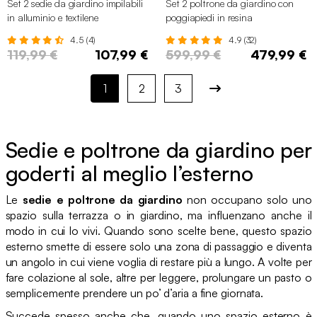
Set 2 sedie da giardino impilabili
Set 2 poltrone da giardino con
in alluminio e textilene
poggiapiedi in resina
4.5 (4)
4.9 (32)
119,99 €
107,99 €
599,99 €
479,99 €
1
2
3
Sedie e poltrone da giardino per
goderti al meglio l’esterno
Le
sedie e poltrone da giardino
non occupano solo uno
spazio sulla terrazza o in giardino, ma influenzano anche il
modo in cui lo vivi. Quando sono scelte bene, questo spazio
esterno smette di essere solo una zona di passaggio e diventa
un angolo in cui viene voglia di restare più a lungo. A volte per
fare colazione al sole, altre per leggere, prolungare un pasto o
semplicemente prendere un po’ d’aria a fine giornata.
Succede spesso anche che, quando uno spazio esterno è