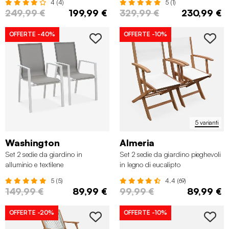
4 (4)
5 (1)
249,99 €
199,99 €
329,99 €
230,99 €
OFFERTE
-40%
OFFERTE
-10%
5 varianti
Washington
Almeria
Set 2 sedie da giardino in
Set 2 sedie da giardino pieghevoli
alluminio e textilene
in legno di eucalipto
5 (5)
4.4 (69)
149,99 €
89,99 €
99,99 €
89,99 €
OFFERTE
-20%
OFFERTE
-10%