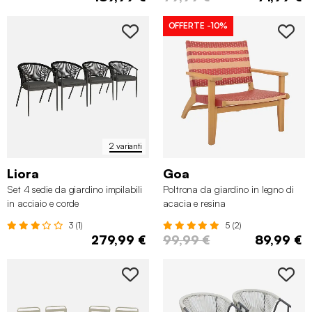
OFFERTE
-10%
2 varianti
Liora
Goa
Set 4 sedie da giardino impilabili
Poltrona da giardino in legno di
in acciaio e corde
acacia e resina
3 (1)
5 (2)
279,99 €
99,99 €
89,99 €