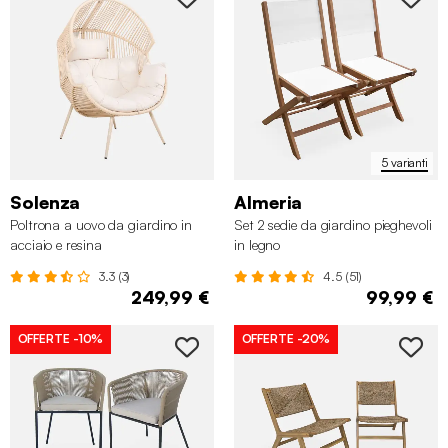
5 varianti
Solenza
Almeria
Poltrona a uovo da giardino in
Set 2 sedie da giardino pieghevoli
acciaio e resina
in legno
3.3 (3)
4.5 (51)
249,99 €
99,99 €
OFFERTE
-10%
OFFERTE
-20%