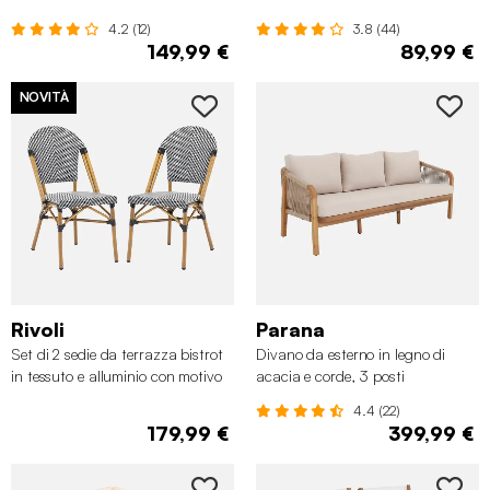
4.2 (12)
3.8 (44)
149,99 €
89,99 €
NOVITÀ
✖
Rivoli
Parana
Set di 2 sedie da terrazza bistrot
Divano da esterno in legno di
in tessuto e alluminio con motivo
acacia e corde, 3 posti
a chevron bianco e nero
4.4 (22)
179,99 €
399,99 €