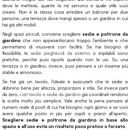
dove le metterai, quante te ne servono e quale stile vuoi
creare. Non è la stessa cosa arredare un balcone per due
persone, una terrazza dove mangi spesso o un giardino in cui
hai già altri mobili.
Negli spazi piccoli, conviene scegliere
sedie e poltrone da
giardino
che non appesantiscano troppo l’ambiente e che
permettano di muoversi con facilità. Se hai bisogno di
flessibilità, le
sedie pieghevoli da esterno
o impilabili sono
pratiche, perché puoi riporle quando non le usi. Su una
terrazza o in giardino, invece, puoi pensare a un insieme più
stabile e armonioso.
Se hai già un tavolo, l’ideale è assicurarti che le sedie si
abbinino bene per altezza, proporzioni e stile. Se invece parti
da zero, i
set tavolo e sedie da giardino
già coordinati rendono
la scelta molto più semplice. Vale anche la pena pensare al
numero reale di posti di cui hai bisogno ogni giorno e se vuoi
avere qualche posto in più per ospiti o pranzi all’aperto.
Scegliere sedie e poltrone da giardino in base allo
spazio e all’uso evita un risultato poco pratico o forzato
.