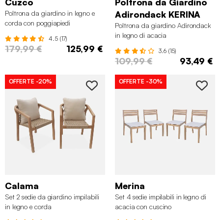
Cuzco
Poltrona da Giardino
Poltrona da giardino in legno e
Adirondack KERINA
corda con poggiapiedi
Poltrona da giardino Adirondack
in legno di acacia
4.5 (17)
179,99 €
125,99 €
3.6 (15)
109,99 €
93,49 €
OFFERTE
-20%
OFFERTE
-30%
Calama
Merina
Set 2 sedie da giardino impilabili
Set 4 sedie impilabili in legno di
in legno e corda
acacia con cuscino