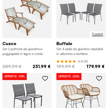
3 varianti
Cuzco
Buffalo
Set 2 poltrone da giardino e
Set 4 sedie da giardino impilabili
poggiapiedi in legno e corda
in alluminio e textilene
4.8 (10)
289,99 €
231,99 €
199,99 €
179,99 €
OFFERTE
-10%
OFFERTE
-20%