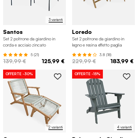
3 varianti
Santos
Loredo
Set 2 poltrone da giardino in
Set 2 poltrone da giardino in
corda e acciaio zincato
legno e resina effetto paglia
5 (21)
3.8 (18)
139,99 €
125,99 €
229,99 €
183,99 €
OFFERTE
-30%
OFFERTE
-15%
2 varianti
4 varianti