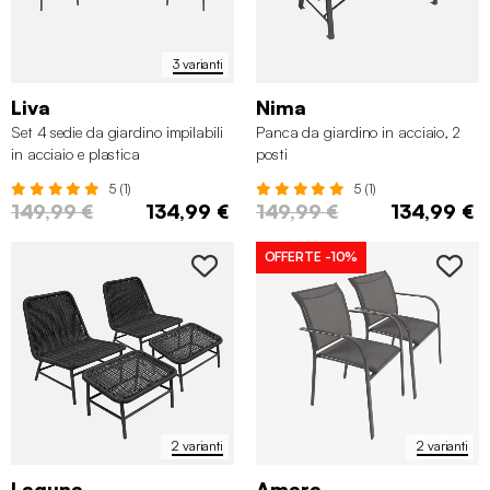
3 varianti
Liva
Nima
Set 4 sedie da giardino impilabili
Panca da giardino in acciaio, 2
in acciaio e plastica
posti
5 (1)
5 (1)
149,99 €
134,99 €
149,99 €
134,99 €
OFFERTE
-10%
2 varianti
2 varianti
Laguna
Amara