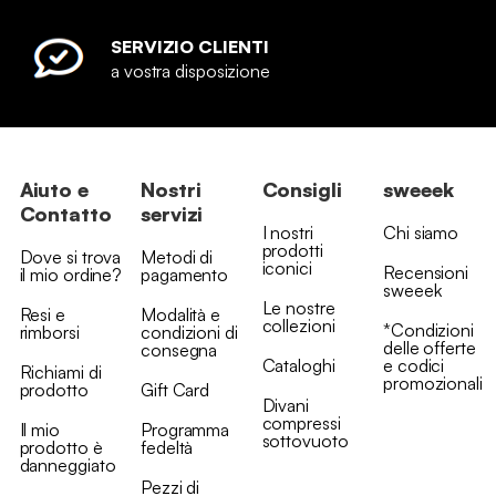
SERVIZIO CLIENTI
a vostra disposizione
Aiuto e
Nostri
Consigli
sweeek
Contatto
servizi
I nostri
Chi siamo
prodotti
Dove si trova
Metodi di
iconici
Recensioni
il mio ordine?
pagamento
sweeek
Le nostre
Resi e
Modalità e
collezioni
*Condizioni
rimborsi
condizioni di
delle offerte
consegna
Cataloghi
e codici
Richiami di
promozionali
prodotto
Gift Card
Divani
compressi
Il mio
Programma
sottovuoto
prodotto è
fedeltà
danneggiato
Pezzi di