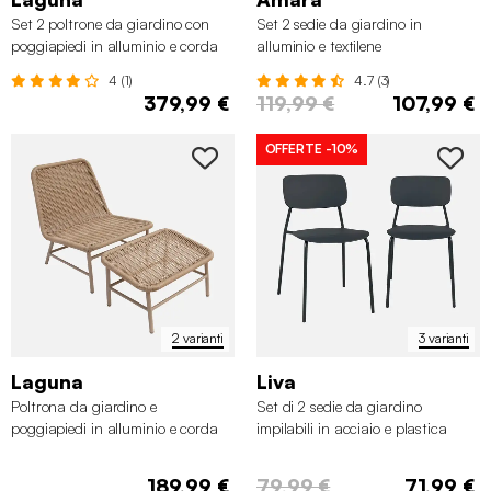
Set 2 poltrone da giardino con
Set 2 sedie da giardino in
poggiapiedi in alluminio e corda
alluminio e textilene
4 (1)
4.7 (3)
379,99 €
119,99 €
107,99 €
OFFERTE
-10%
2 varianti
3 varianti
Laguna
Liva
Poltrona da giardino e
Set di 2 sedie da giardino
poggiapiedi in alluminio e corda
impilabili in acciaio e plastica
189,99 €
79,99 €
71,99 €