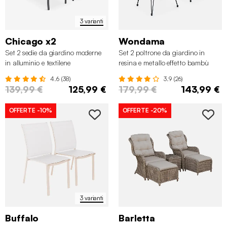
3 varianti
Chicago x2
Wondama
Set 2 sedie da giardino moderne
Set 2 poltrone da giardino in
in alluminio e textilene
resina e metallo effetto bambù
4.6 (38)
3.9 (26)
139,99 €
125,99 €
179,99 €
143,99 €
OFFERTE
-10%
OFFERTE
-20%
3 varianti
Buffalo
Barletta