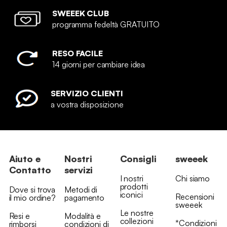
SWEEEK CLUB
programma fedeltà GRATUITO
RESO FACILE
14 giorni per cambiare idea
SERVIZIO CLIENTI
a vostra disposizione
Aiuto e
Nostri
Consigli
sweeek
Contatto
servizi
I nostri
Chi siamo
prodotti
Dove si trova
Metodi di
iconici
Recensioni
il mio ordine?
pagamento
sweeek
Le nostre
Resi e
Modalità e
collezioni
*Condizioni
rimborsi
condizioni di