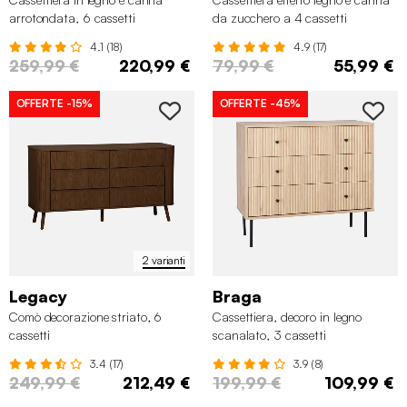
arrotondata, 6 cassetti
da zucchero a 4 cassetti
4.1 (18)
4.9 (17)
259,99 €
220,99 €
79,99 €
55,99 €
OFFERTE
-15%
OFFERTE
-45%
2 varianti
Legacy
Braga
Comò decorazione striato, 6
Cassettiera, decoro in legno
cassetti
scanalato, 3 cassetti
3.4 (17)
3.9 (8)
249,99 €
212,49 €
199,99 €
109,99 €