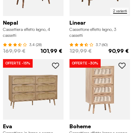
2 varianti
Nepal
Linear
Cassettiera effetto legno, 4
Cassettone effetto legno, 3
cassetti
cassetti
3.4 (28)
3.7 (60)
169,99 €
101,99 €
129,99 €
90,99 €
OFFERTE
-15%
OFFERTE
-30%
Eva
Boheme
Cassettiera in legno e canna
Cassettiera effetto legno e canna