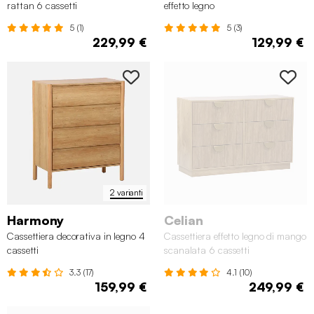
rattan 6 cassetti
effetto legno
5 (1)
5 (3)
229,99 €
129,99 €
2 varianti
Harmony
Celian
Cassettiera decorativa in legno 4
Cassettiera effetto legno di mango
cassetti
scanalata 6 cassetti
3.3 (17)
4.1 (10)
159,99 €
249,99 €