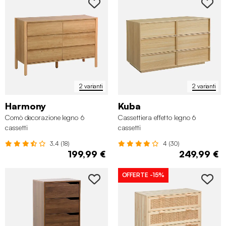
2 varianti
2 varianti
Harmony
Kuba
Comò decorazione legno 6
Cassettiera effetto legno 6
cassetti
cassetti
3.4 (18)
4 (30)
199,99 €
249,99 €
OFFERTE
-15%