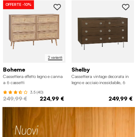
OFFERTE
-10%
2 varianti
Boheme
Shelby
Cassettiera effetto legno e canna
Cassettiera vintage decorata in
a 6 cassetti
legno e acciaio inossidabile, 6
cassetti
3.5 (40)
249,99 €
224,99 €
249,99 €