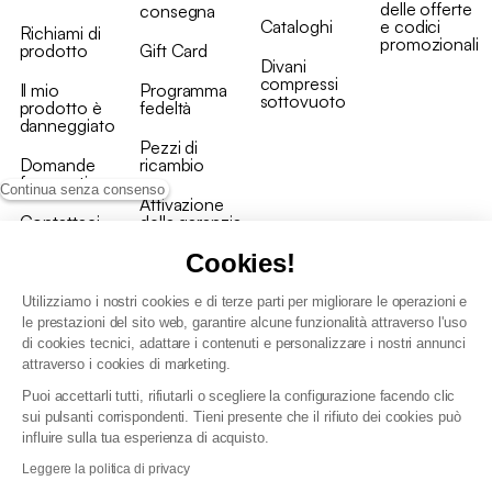
delle offerte
consegna
Cataloghi
e codici
Richiami di
promozionali
prodotto
Gift Card
Divani
compressi
Il mio
Programma
sottovuoto
prodotto è
fedeltà
danneggiato
Pezzi di
Domande
ricambio
frequenti
Continua senza consenso
Attivazione
Contattaci
della garanzia
Cookies!
Utilizziamo i nostri cookies e di terze parti per migliorare le operazioni e
le prestazioni del sito web, garantire alcune funzionalità attraverso l'uso
di cookies tecnici, adattare i contenuti e personalizzare i nostri annunci
Condizioni generali vendita
attraverso i cookies di marketing.
Condizioni Generali d'Uso del Programma Fedeltà
Puoi accettarli tutti, rifiutarli o scegliere la configurazione facendo clic
Politica di gestione dei dati personali e dei cookie
sui pulsanti corrispondenti. Tieni presente che il rifiuto dei cookies può
Condizioni generali di vendita per clienti professionali
influire sulla tua esperienza di acquisto.
Dichiarazione di accessibilità
Leggere la politica di privacy