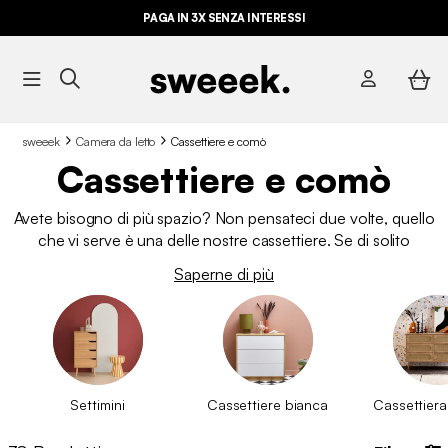
PAGA IN 3X SENZA INTERESSI
sweeek
Camera da letto
Cassettiere e comò
Cassettiere e comò
Avete bisogno di più spazio? Non pensateci due volte, quello
che vi serve è una delle nostre cassettiere. Se di solito
pensiamo alla
camera da letto per la cassettiera, questa
Saperne di più
può essere collocata anche nell'ingresso o nel
soggiorno
. In stile nordico, industriale o vintage, da sweeek
offriamo
cassettiere in diversi stili
da abbinare alla vostra
decorazione o ad altri mobili come il comodino o la scrivania.
Non aspettate oltre, date un'occhiata al nostro catalogo di
cassettiere di qualità.
Settimini
Cassettiere bianca
Cassettiera