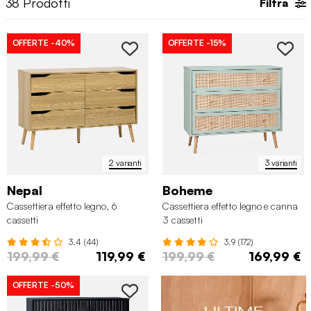
38
Prodotti
Filtra
OFFERTE
-40%
OFFERTE
-15%
2 varianti
3 varianti
Nepal
Boheme
Cassettiera effetto legno, 6
Cassettiera effetto legno e canna
cassetti
3 cassetti
3.4 (44)
3.9 (172)
199,99 €
119,99 €
199,99 €
169,99 €
OFFERTE
-50%