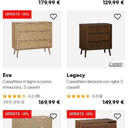
179,99 €
129,99 €
OFFERTE
-15%
2 varianti
Eva
Legacy
Cassettiera in legno e canna
Cassettiera decorata con righe 3
intrecciata, 3 cassetti
cassetti
4.2 (39)
4.3 (8)
199,99 €
169,99 €
149,99 €
OFFERTE
-15%
OFFERTE
-15%