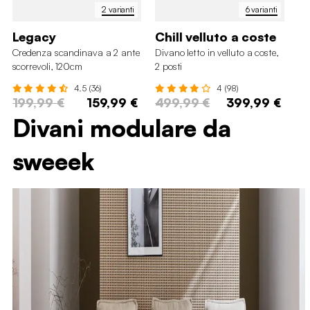
2 varianti
6 varianti
Legacy
Chill velluto a coste
S
Credenza scandinava a 2 ante
Divano letto in velluto a coste,
Di
scorrevoli, 120cm
2 posti
co
4.5 (36)
4 (98)
199,99 €
159,99 €
499,99 €
399,99 €
4
Divani modulare da
sweeek