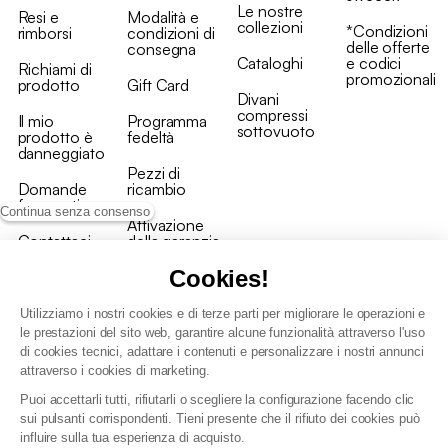
Le nostre
Resi e
Modalità e
collezioni
*Condizioni
rimborsi
condizioni di
delle offerte
consegna
Cataloghi
e codici
Richiami di
promozionali
prodotto
Gift Card
Divani
compressi
Il mio
Programma
sottovuoto
prodotto è
fedeltà
danneggiato
Pezzi di
Domande
ricambio
frequenti
Continua senza consenso
Attivazione
Contattaci
della garanzia
Cookies!
Utilizziamo i nostri cookies e di terze parti per migliorare le operazioni e
le prestazioni del sito web, garantire alcune funzionalità attraverso l'uso
di cookies tecnici, adattare i contenuti e personalizzare i nostri annunci
Condizioni generali vendita
attraverso i cookies di marketing.
Condizioni Generali d'Uso del Programma Fedeltà
Puoi accettarli tutti, rifiutarli o scegliere la configurazione facendo clic
Politica di gestione dei dati personali e dei cookie
sui pulsanti corrispondenti. Tieni presente che il rifiuto dei cookies può
Condizioni generali di vendita per clienti professionali
influire sulla tua esperienza di acquisto.
Dichiarazione di accessibilità