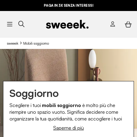
PAGA IN 3X SENZA INTERESSI
sweeek
Mobili soggiorno
Soggiorno
Scegliere i tuoi
mobili soggiorno
è molto più che
riempire uno spazio vuoto. Significa decidere come
organizzare la tua quotidianità, come accogliere i tuoi
ospiti e come
dare forma al luogo in cui condividi
Saperne di più
alcuni dei momenti più importanti in famiglia.
Ogni