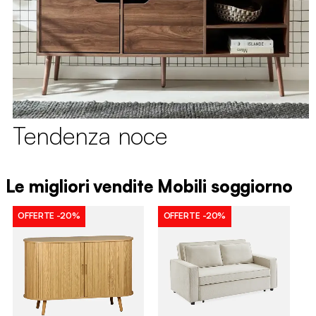
Tendenza noce
Le migliori vendite Mobili soggiorno
OFFERTE
-20%
OFFERTE
-20%
O