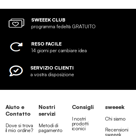
SWEEEK CLUB
programma fedeltà GRATUITO
RESO FACILE
14 giorni per cambiare idea
SERVIZIO CLIENTI
a vostra disposizione
Aiuto e
Nostri
Consigli
sweeek
Contatto
servizi
I nostri
Chi siamo
prodotti
Dove si trova
Metodi di
iconici
Recensioni
il mio ordine?
pagamento
sweeek