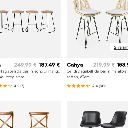
2 varian
a
249,99 €
187,49 €
Cahya
219,99 €
153,
 4 sgabelli da bar in legno di mango
Set di 2 sgabelli da bar in metallo e
aio, poggiapiedi
rattan, 67cm
4.2 (5)
4.4 (149)