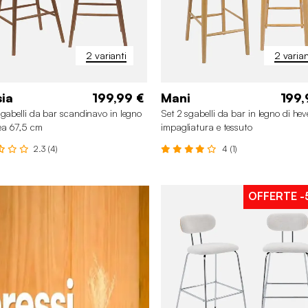
2 varianti
2 varian
ia
199,99 €
Mani
199,
sgabelli da bar scandinavo in legno
Set 2 sgabelli da bar in legno di he
ea 67,5 cm
impagliatura e tessuto
2.3 (4)
4 (1)
OFFERTE
-