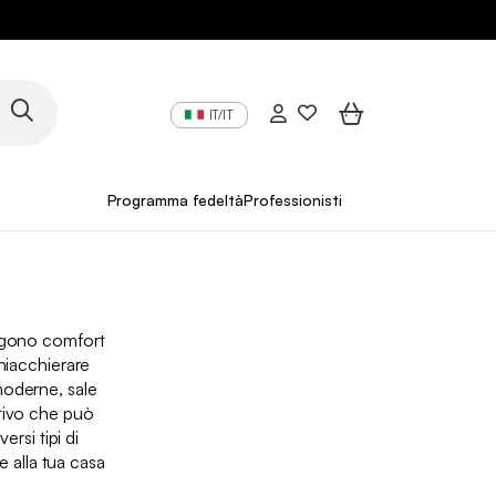
IT/IT
Programma fedeltà
Professionisti
ungono comfort
chiacchierare
moderne, sale
ativo che può
rsi tipi di
e alla tua casa