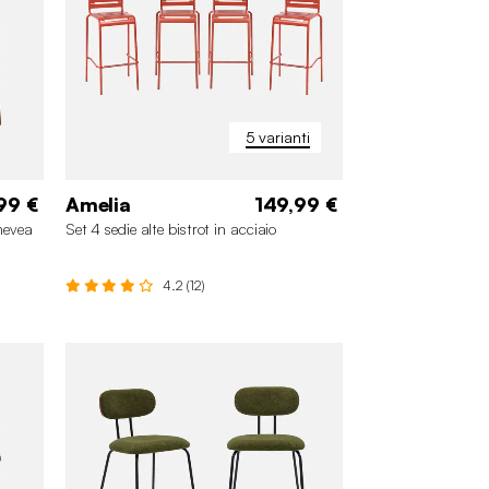
5 varianti
99 €
Amelia
149,99 €
 hevea
Set 4 sedie alte bistrot in acciaio
4.2 (12)