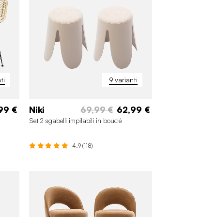
ti
9 varianti
99 €
Niki
69,99 €
62,99 €
Set 2 sgabelli impilabili in bouclé
4.9 (118)
+4