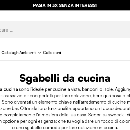
PAGA IN 3X SENZA INTERESSI
Cataloghi
Ambienti
Collezioni
Sgabelli da cucina​
da cucina
sono l'ideale per cucine a vista, banconi o isole. Aggi
alsiasi spazio e sono perfetti per fare colazione, bere qualcosa o 
i. Sono diventati un elemento chiave nell'arredamento di cucine 
zone bar. Oltre alla loro funzionalità, apportano un tocco decor
e completamente l'atmosfera della tua casa. Scopri su sweeek i dive
un'opzione per ogni esigenza: che tu voglia dare un tocco di color
o uno sgabello comodo per fare colazione in cucina.