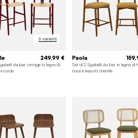
6 varianti
le
249,99 €
Paola
159,
sgabelli da bar vintage in legno di
Set di 2 Sgabelli da bar in legno di
 e corde
noce e tessuto chenille
+1