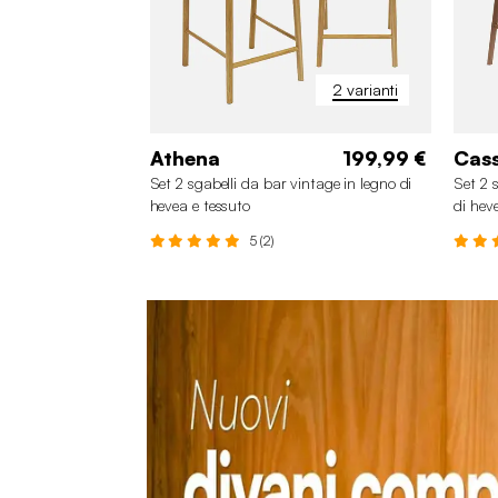
2 varianti
Athena
199,99 €
Cass
Set 2 sgabelli da bar vintage in legno di
Set 2 
hevea e tessuto
di hev
5 (2)