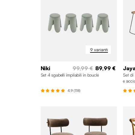
9 varianti
Niki
99,99 €
89,99 €
Jay
Set 4 sgabelli impilabili in bouclé
Set di
e acci
4.9 (118)
+4