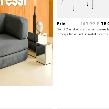
Erin
149,99 €
75,
Set di 2 sgabelli da bar in rovere e t
idrorepellente piedi in metallo croma