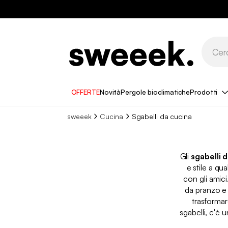
OFFERTE
Novità
Pergole bioclimatiche
Prodotti
sweeek
Cucina
Sgabelli da cucina​
Gli
sgabelli 
e stile a qu
con gli amic
da pranzo e 
trasformar
sgabelli, c'è 