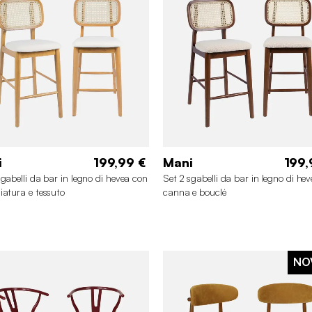
i
199,99 €
Mani
199,
sgabelli da bar in legno di hevea con
Set 2 sgabelli da bar in legno di he
iatura e tessuto
canna e bouclé
NO