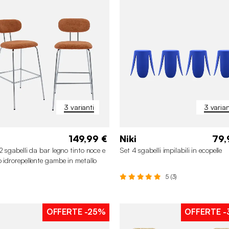
3 varianti
3 varian
149,99 €
Niki
79,
 2 sgabelli da bar legno tinto noce e
Set 4 sgabelli impilabili in ecopelle
o idrorepellente gambe in metallo
to
5 (3)
OFFERTE
-25%
OFFERTE
-