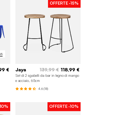
OFFERTE
-15%
ti
99 €
Jaya
139,99 €
118,99 €
Set di 2 sgabelli da bar in legno di mango
e acciaio, 65cm
4.6 (18)
30%
OFFERTE
-10%