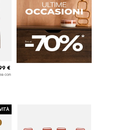
99 €
vea con
VITÀ