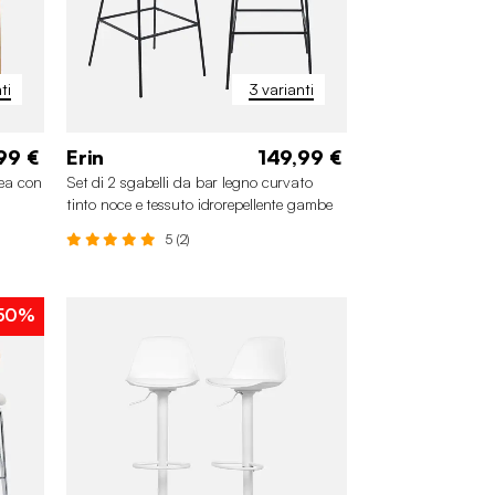
ti
3 varianti
99 €
Erin
149,99 €
vea con
Set di 2 sgabelli da bar legno curvato
tinto noce e tessuto idrorepellente gambe
in metallo nero
5 (2)
50%