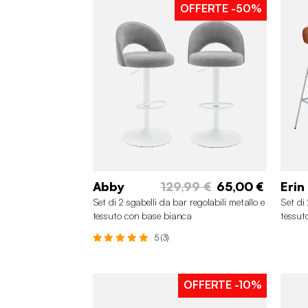
OFFERTE
-50%
Abby
129,99 €
65,00 €
Erin
Set di 2 sgabelli da bar regolabili metallo e
Set di
tessuto con base bianca
tessut
croma
5 (3)
OFFERTE
-10%