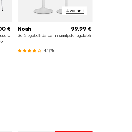
4 varianti
00 €
Noah
99,99 €
essuto
Set 2 sgabelli da bar in similpelle regolabili
to
4.1 (71)