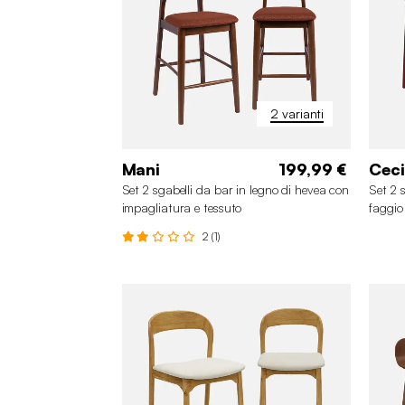
2 varianti
Mani
199,99 €
Ceci
Set 2 sgabelli da bar in legno di hevea con
Set 2 
impagliatura e tessuto
faggio
2 (1)