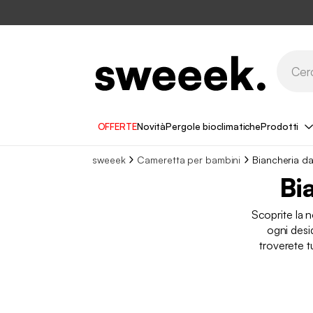
OFFERTE
Novità
Pergole bioclimatiche
Prodotti
sweeek
Cameretta per bambini
Biancheria da
Bi
Scoprite la n
ogni desid
troverete t