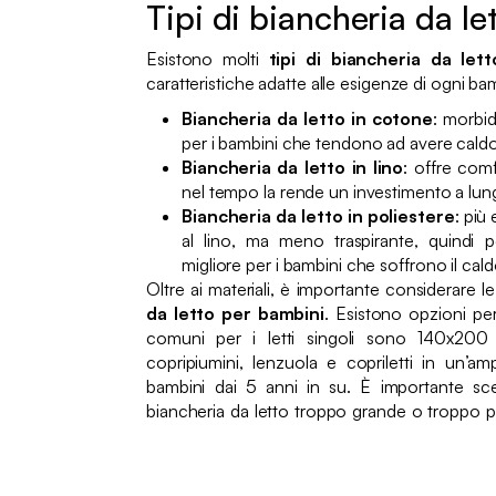
Tipi di biancheria da l
Esistono molti
tipi di biancheria da let
caratteristiche adatte alle esigenze di ogni ba
Biancheria da letto in cotone
: morbid
per i bambini che tendono ad avere caldo
Biancheria da letto in lino
: offre comf
nel tempo la rende un investimento a lun
Biancheria da letto in poliestere
: più
al lino, ma meno traspirante, quindi 
migliore per i bambini che soffrono il cald
Oltre ai materiali, è importante considerare l
da letto per bambini
. Esistono opzioni per 
comuni per i letti singoli sono 140x200 
copripiumini, lenzuola e copriletti in un’amp
bambini dai 5 anni in su. È importante sce
biancheria da letto troppo grande o troppo 