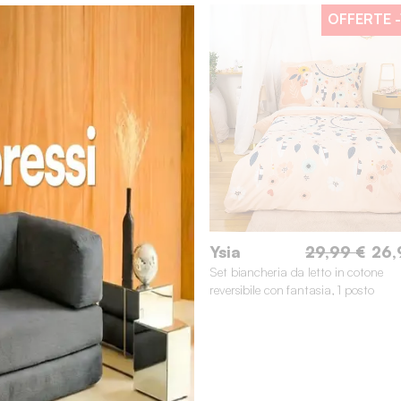
OFFERTE
-
Ysia
29,99 €
26,
Set biancheria da letto in cotone
reversibile con fantasia, 1 posto