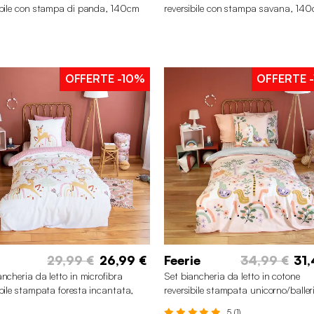
ibile con stampa di panda, 140cm
reversibile con stampa savana, 14
OFFERTE
-10%
OFFERTE
-
29,99 €
26,99 €
Feerie
34,99 €
31,
ancheria da letto in microfibra
Set biancheria da letto in cotone
ibile stampata foresta incantata,
reversibile stampata unicorno/baller
m
140cm
5 (1)