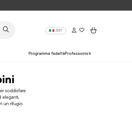
IT/IT
Programma fedeltà
Professionisti
ini
per soddisfare
d eleganti,
n un rifugio