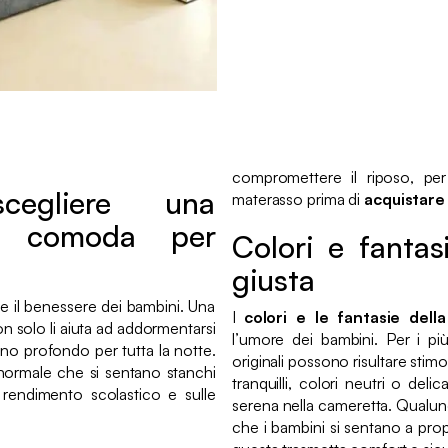
compromettere il riposo, per
cegliere una
materasso prima di
acquistare 
to comoda per
Colori e fantas
giusta
 e il benessere dei bambini. Una
I
colori e le fantasie dell
n solo li aiuta ad addormentarsi
l’umore dei bambini. Per i più 
o profondo per tutta la notte.
originali possono risultare stimol
ormale che si sentano stanchi
tranquilli, colori neutri o deli
l rendimento scolastico e sulle
serena nella cameretta. Qualunqu
che i bambini si sentano a prop