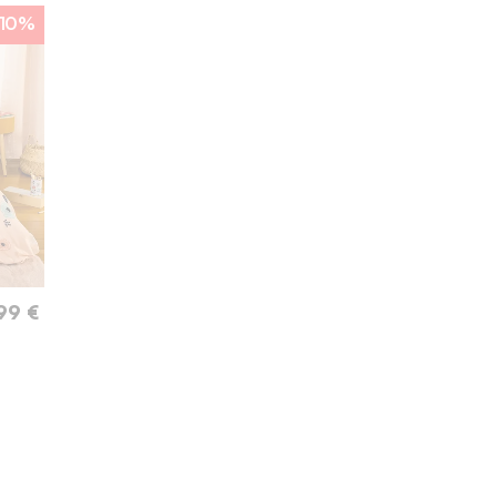
10%
240 x 220 cm
260 x 240 cm
99 €