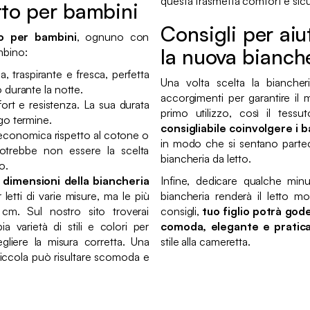
questa trasmetta comfort e sic
etto per bambini
Consigli per aiu
to per bambini
, ognuno con
la nuova bianche
mbino:
a, traspirante e fresca, perfetta
Una volta scelta la biancheri
 durante la notte.
accorgimenti per garantire il 
ort e resistenza. La sua durata
primo utilizzo, così il tessu
go termine.
consigliabile coinvolgere i b
 economica rispetto al cotone o
in modo che si sentano partec
potrebbe non essere la scelta
biancheria da letto.
o.
e
dimensioni della biancheria
Infine, dedicare qualche min
letti di varie misure, ma le più
biancheria renderà il letto 
cm. Sul nostro sito troverai
consigli,
tuo figlio potrà god
ia varietà di stili e colori per
comoda, elegante e pratic
gliere la misura corretta. Una
stile alla cameretta.
piccola può risultare scomoda e