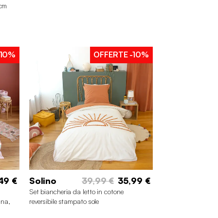
0cm
10%
OFFERTE
-10%
49 €
Solino
39,99 €
35,99 €
Set biancheria da letto in cotone
ina,
reversibile stampato sole
bianco/terracotta, 140 cm