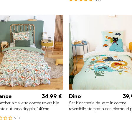
ence
34,99 €
Dino
39,
ancheria da letto cotone reversibile
Set biancheria da letto in cotone
ato autunno singola, 140cm
reversibile stampata con dinosauri 
letto singolo, 140 cm
2 (1)