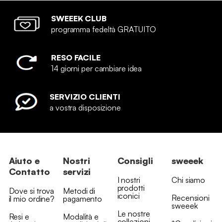
SWEEEK CLUB
programma fedeltà GRATUITO
RESO FACILE
14 giorni per cambiare idea
SERVIZIO CLIENTI
a vostra disposizione
Aiuto e
Nostri
Consigli
sweeek
Contatto
servizi
I nostri
Chi siamo
prodotti
Dove si trova
Metodi di
iconici
Recensioni
il mio ordine?
pagamento
sweeek
Le nostre
Resi e
Modalità e
collezioni