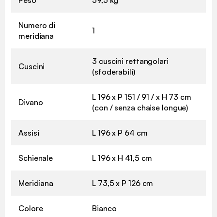
Peso
59,5 kg
Numero di
1
meridiana
3 cuscini rettangolari
Cuscini
(sfoderabili)
L 196 x P 151 / 91 / x H 73 cm
Divano
(con / senza chaise longue)
Assisi
L 196 x P 64 cm
Schienale
L 196 x H 41,5 cm
Meridiana
L 73,5 x P 126 cm
Colore
Bianco