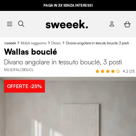
PAGA IN 3X SENZA INTERESSI
sweeek
Mobili soggiorno
Divani
Divano angolare in tessuto bouclé, 3 posti
Wallas bouclé
Divano angolare in tessuto bouclé, 3 posti
IWLSOFALCBOUCL
4.2 (21)
OFFERTE
-25%