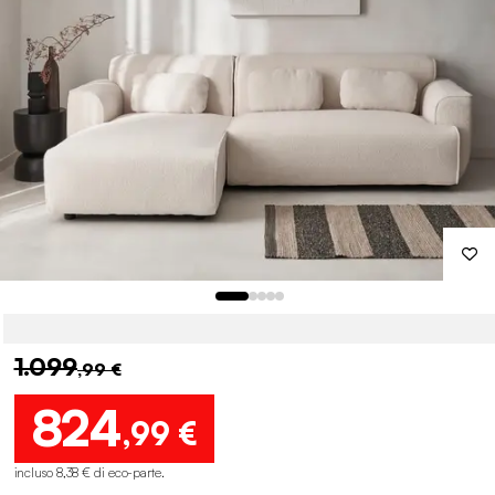
1.099
,99 €
824
,99 €
incluso 8,38 € di eco-parte
.