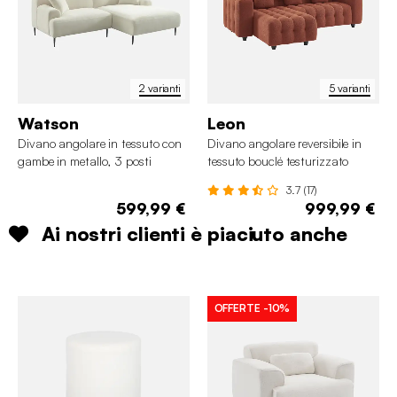
2 varianti
5 varianti
Watson
Leon
Divano angolare in tessuto con
Divano angolare reversibile in
gambe in metallo, 3 posti
tessuto bouclé testurizzato
3.7 (17)
599,99 €
999,99 €
Ai nostri clienti è piaciuto anche
OFFERTE
-10%