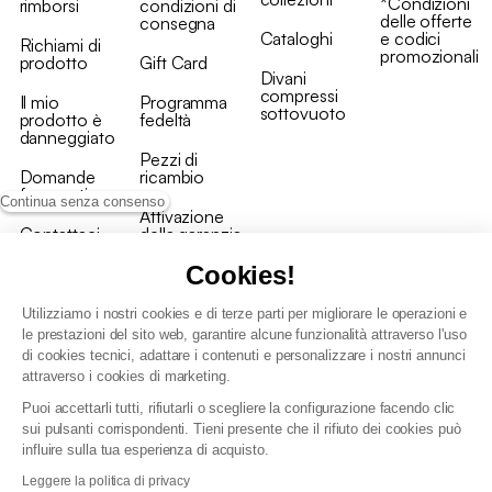
*Condizioni
rimborsi
condizioni di
delle offerte
consegna
Cataloghi
e codici
Richiami di
promozionali
prodotto
Gift Card
Divani
compressi
Il mio
Programma
sottovuoto
prodotto è
fedeltà
danneggiato
Pezzi di
Domande
ricambio
frequenti
Continua senza consenso
Attivazione
Contattaci
della garanzia
Cookies!
Utilizziamo i nostri cookies e di terze parti per migliorare le operazioni e
le prestazioni del sito web, garantire alcune funzionalità attraverso l'uso
di cookies tecnici, adattare i contenuti e personalizzare i nostri annunci
Condizioni generali vendita
attraverso i cookies di marketing.
Condizioni Generali d'Uso del Programma Fedeltà
Puoi accettarli tutti, rifiutarli o scegliere la configurazione facendo clic
Politica di gestione dei dati personali e dei cookie
sui pulsanti corrispondenti. Tieni presente che il rifiuto dei cookies può
Condizioni generali di vendita per clienti professionali
influire sulla tua esperienza di acquisto.
Dichiarazione di accessibilità
Leggere la politica di privacy