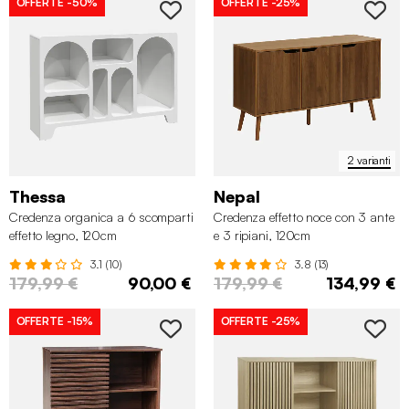
OFFERTE
-50%
OFFERTE
-25%
2 varianti
Thessa
Nepal
Credenza organica a 6 scomparti
Credenza effetto noce con 3 ante
effetto legno, 120cm
e 3 ripiani, 120cm
3.1 (10)
3.8 (13)
179,99 €
90,00 €
179,99 €
134,99 €
OFFERTE
-15%
OFFERTE
-25%