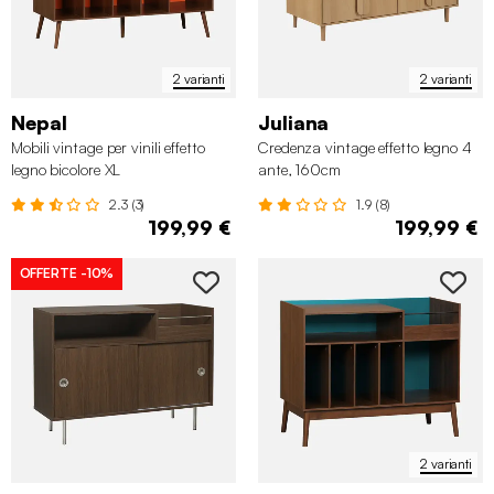
2 varianti
2 varianti
Nepal
Juliana
Mobili vintage per vinili effetto
Credenza vintage effetto legno 4
legno bicolore XL
ante, 160cm
2.3 (3)
1.9 (8)
199,99 €
199,99 €
OFFERTE
-10%
2 varianti