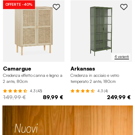
OFFERTE
-40%
4 varianti
Camargue
Arkansas
Credenza effetto canna e legno a
Credenza in acciaio e vetro
2 ante, 80cm
temperato 2 ante, 180cm
4.3 (43)
4.3 (4)
149,99 €
89,99 €
249,99 €