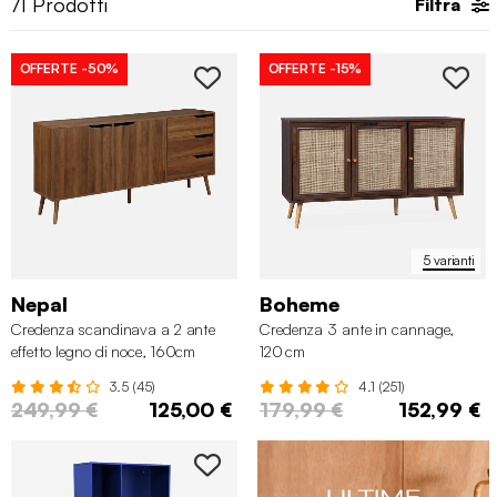
71
Prodotti
Filtra
OFFERTE
-50%
OFFERTE
-15%
5 varianti
Nepal
Boheme
Credenza scandinava a 2 ante
Credenza 3 ante in cannage,
effetto legno di noce, 160cm
120 cm
3.5 (45)
4.1 (251)
249,99 €
125,00 €
179,99 €
152,99 €