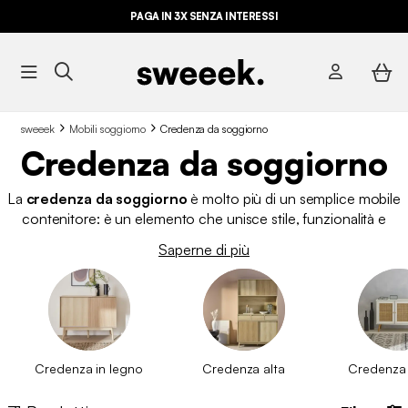
ULTIME OCCASIONI FINO AL -70%*
PAGA IN 3X SENZA INTERESSI
sweeek
Mobili soggiorno
Credenza da soggiorno
Credenza da soggiorno
La
credenza da soggiorno
è molto più di un semplice mobile
contenitore: è un elemento che unisce stile, funzionalità e
organizzazione in un unico posto. Se lavori e hai poco tempo,
Saperne di più
sai quanto sia importante tornare a casa e goderti uno spazio
ordinato e accogliente. Noi di sweeek lo rendiamo possibile
con mobili da salotto, chiamati anche buffet, progettati per la
tua vita quotidiana. Sul nostro sito web troverai
credenze
economiche
e con prezzi adatti alle tue tasche.
Credenza in legno
Credenza alta
Credenza