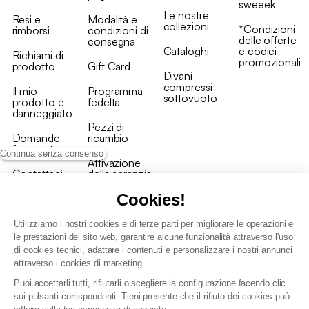
sweeek
Le nostre
Resi e
Modalità e
collezioni
*Condizioni
rimborsi
condizioni di
delle offerte
consegna
Cataloghi
e codici
Richiami di
promozionali
prodotto
Gift Card
Divani
compressi
Il mio
Programma
sottovuoto
prodotto è
fedeltà
danneggiato
Pezzi di
Domande
ricambio
frequenti
Continua senza consenso
Attivazione
Contattaci
della garanzia
Cookies!
Utilizziamo i nostri cookies e di terze parti per migliorare le operazioni e
le prestazioni del sito web, garantire alcune funzionalità attraverso l'uso
di cookies tecnici, adattare i contenuti e personalizzare i nostri annunci
Condizioni generali vendita
attraverso i cookies di marketing.
Condizioni Generali d'Uso del Programma Fedeltà
Puoi accettarli tutti, rifiutarli o scegliere la configurazione facendo clic
Politica di gestione dei dati personali e dei cookie
sui pulsanti corrispondenti. Tieni presente che il rifiuto dei cookies può
Condizioni generali di vendita per clienti professionali