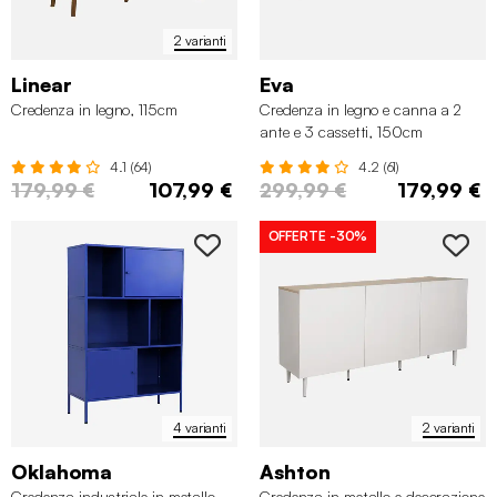
2 varianti
Linear
Eva
Credenza in legno, 115cm
Credenza in legno e canna a 2
ante e 3 cassetti, 150cm
4.1 (64)
4.2 (61)
179,99 €
107,99 €
299,99 €
179,99 €
OFFERTE
-30%
4 varianti
2 varianti
Oklahoma
Ashton
Credenza industriale in metallo
Credenza in metallo e decorazione