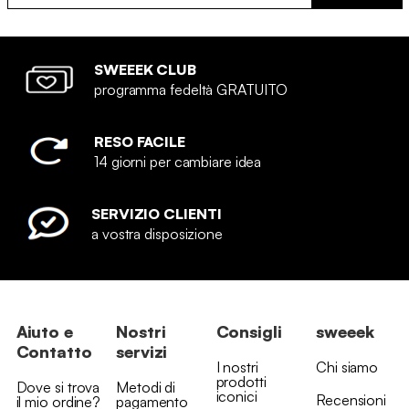
SWEEEK CLUB
programma fedeltà GRATUITO
RESO FACILE
14 giorni per cambiare idea
SERVIZIO CLIENTI
a vostra disposizione
Aiuto e
Nostri
Consigli
sweeek
Contatto
servizi
I nostri
Chi siamo
prodotti
Dove si trova
Metodi di
iconici
Recensioni
il mio ordine?
pagamento