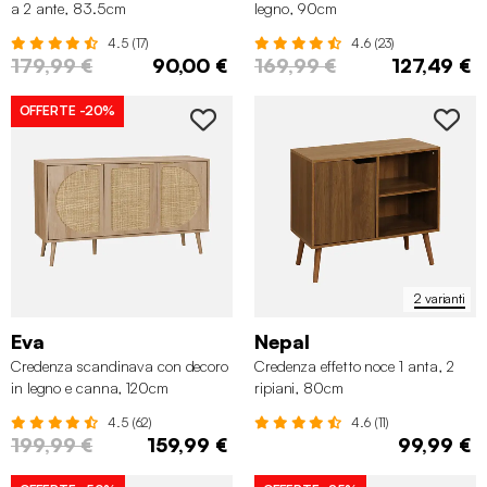
a 2 ante, 83.5cm
legno, 90cm
4.5 (17)
4.6 (23)
179,99 €
90,00 €
169,99 €
127,49 €
OFFERTE
-20%
2 varianti
Eva
Nepal
Credenza scandinava con decoro
Credenza effetto noce 1 anta, 2
in legno e canna, 120cm
ripiani, 80cm
4.5 (62)
4.6 (11)
199,99 €
159,99 €
99,99 €