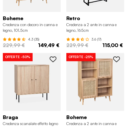
Boheme
Retro
Credenza con decoro in canna e
Credenza a 2 ante in canna e
legno, 101.5cm
legno, 165cm
4.3 (35)
3.6 (17)
229,99 €
149,49 €
229,99 €
115,00 €
OFFERTE
-50%
OFFERTE
-25%
Braga
Boheme
Credenza scanalate effetto legno
Credenza a 2 ante in canna e