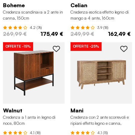
Boheme
Celian
Credenza scandinava a 2 ante in
Credenza esotica effetto legno di
canna, 150cm
mango a 4 ante, 160cm
4.2 (76)
3.9 (18)
269,99 €
175,49 €
249,99 €
162,49 €
OFFERTE
-15%
OFFERTE
-25%
Walnut
Mani
Credenza a 1 anta in legno di
Credenza con 2 ante scorrevoli e
noce, 80cm
ripiani effetto legno e canna,
150cm
4.1 (18)
4.1 (15)