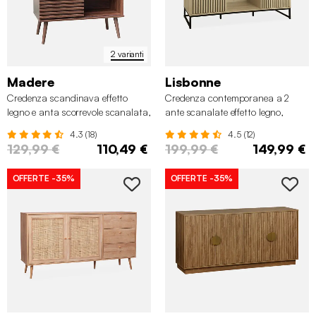
2 varianti
Madere
Lisbonne
Credenza scandinava effetto
Credenza contemporanea a 2
legno e anta scorrevole scanalata,
ante scanalate effetto legno,
80cm
140cm
4.3 (18)
4.5 (12)
129,99 €
110,49 €
199,99 €
149,99 €
OFFERTE
-35%
OFFERTE
-35%