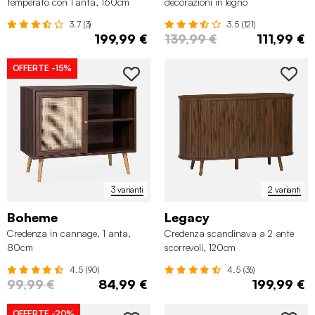
temperato con 1 anta, 160cm
decorazioni in legno
3.7 (3)
3.5 (121)
199,99 €
139,99 €
111,99 €
OFFERTE
-15%
3 varianti
2 varianti
Boheme
Legacy
Credenza in cannage, 1 anta,
Credenza scandinava a 2 ante
80cm
scorrevoli, 120cm
4.5 (90)
4.5 (36)
99,99 €
84,99 €
199,99 €
OFFERTE
-20%