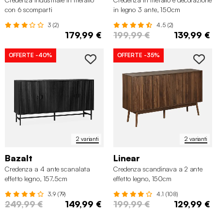
con 6 scomparti
in legno 3 ante, 150cm
3 (2)
4.5 (2)
179,99 €
199,99 €
139,99 €
OFFERTE
-40%
OFFERTE
-35%
2 varianti
2 varianti
Bazalt
Linear
Credenza a 4 ante scanalata
Credenza scandinava a 2 ante
effetto legno, 157.5cm
effetto legno, 150cm
3.9 (79)
4.1 (108)
249,99 €
149,99 €
199,99 €
129,99 €