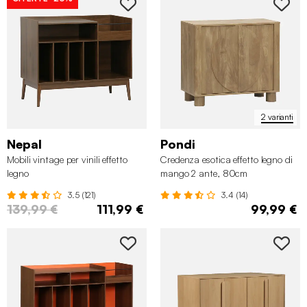
2 varianti
Nepal
Pondi
Mobili vintage per vinili effetto
Credenza esotica effetto legno di
legno
mango 2 ante, 80cm
3.5 (121)
3.4 (14)
139,99 €
111,99 €
99,99 €