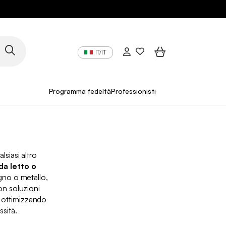
IT/IT
Programma fedeltà
Professionisti
lsiasi altro
a letto o
egno o metallo,
on soluzioni
, ottimizzando
ssità.