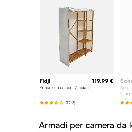
Fidji
119,99 €
Soh
Armadio in bambù, 3 ripiani
Spogli
vani p
3.7 (3)
Armadi per camera da le