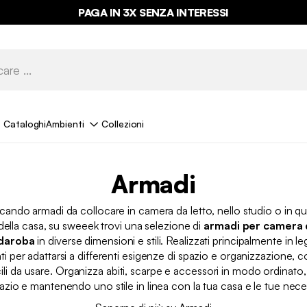
PAGA IN 3X SENZA INTERESSI
Cataloghi
Ambienti
Collezioni
Armadi
cando armadi da collocare in camera da letto, nello studio o in qua
ella casa, su sweeek trovi una selezione di
armadi per camera d
daroba
in diverse dimensioni e stili. Realizzati principalmente in l
i per adattarsi a differenti esigenze di spazio e organizzazione, c
cili da usare. Organizza abiti, scarpe e accessori in modo ordinato
azio e mantenendo uno stile in linea con la tua casa e le tue nece