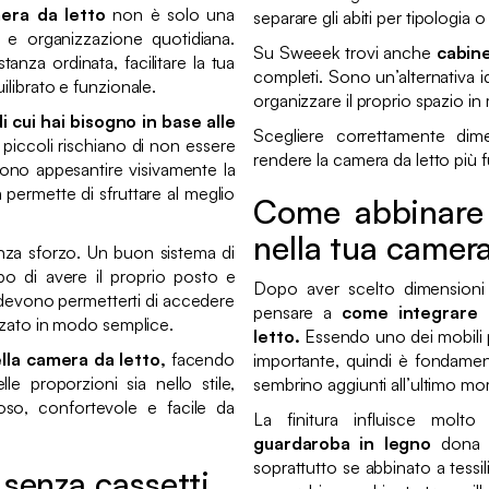
mera da letto
non è solo una
separare gli abiti per tipologia 
e organizzazione quotidiana.
Su Sweeek trovi anche
cabin
anza ordinata, facilitare la tua
completi. Sono un’alternativa id
ilibrato e funzionale.
organizzare il proprio spazio i
i cui hai bisogno in base alle
Scegliere correttamente dime
piccoli rischiano di non essere
rendere la camera da letto più 
sono appesantire visivamente la
 permette di sfruttare al meglio
Come abbinare 
nella tua camera
senza sforzo. Un buon sistema di
o di avere il proprio posto e
Dopo aver scelto dimensioni 
, devono permetterti di accedere
pensare a
come integrare 
izzato in modo semplice.
letto.
Essendo uno dei mobili p
lla camera da letto,
facendo
importante, quindi è fondamen
le proporzioni sia nello stile,
sembrino aggiunti all’ultimo m
so, confortevole e facile da
La finitura influisce molto
guardaroba in legno
dona c
soprattutto se abbinato a tessil
senza cassetti