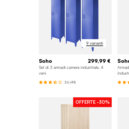
9 varianti
Soho
299,99 €
Soh
Set di 3 armadi camera industriale, 4
Armad
vani
industr
append
3.6 (49)
OFFERTE
-30%
+4