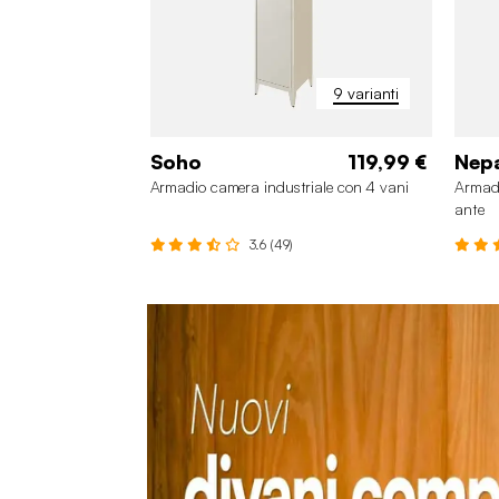
9 varianti
Soho
119,99 €
Nep
Armadio camera industriale con 4 vani
Armadi
ante
3.6 (49)
+4