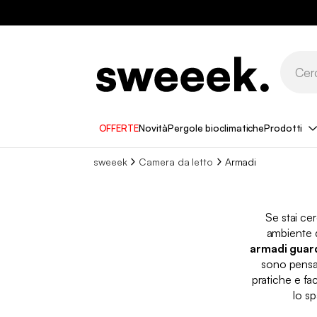
OFFERTE
Novità
Pergole bioclimatiche
Prodotti
sweeek
Camera da letto
Armadi
Se stai cer
ambiente d
armadi guar
sono pensat
pratiche e fa
lo sp