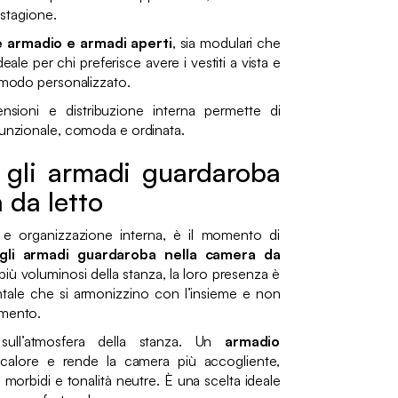
o stagione.
e armadio e armadi aperti
, sia modulari che
eale per chi preferisce avere i vestiti a vista e
n modo personalizzato.
nsioni e distribuzione interna permette di
funzionale, comoda e ordinata.
gli armadi guardaroba
 da letto
e organizzazione interna, è il momento di
gli armadi guardaroba nella camera da
iù voluminosi della stanza, la loro presenza è
tale che si armonizzino con l’insieme e non
omento.
 sull’atmosfera della stanza. Un
armadio
alore e rende la camera più accogliente,
i morbidi e tonalità neutre. È una scelta ideale