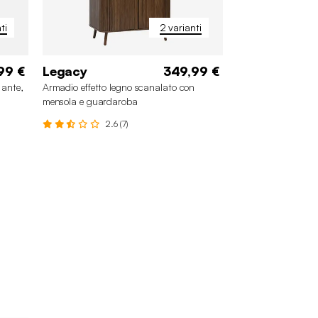
ti
2 varianti
99 €
Legacy
349,99 €
 ante,
Armadio effetto legno scanalato con
mensola e guardaroba
2.6 (7)