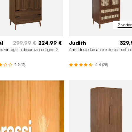
2 varian
al
299,99 €
224,99 €
Judith
329,
o vintage in decorazione legno, 2
Armadio a due ante e due cassetti i
2.9 (19)
4.4 (28)