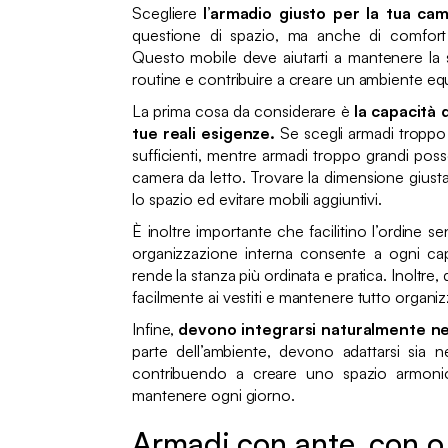
Scegliere
l’armadio giusto per la tua ca
questione di spazio, ma anche di comfort 
Questo mobile deve aiutarti a mantenere la st
routine e contribuire a creare un ambiente equ
La prima cosa da considerare è
la capacità d
tue reali esigenze.
Se scegli armadi troppo 
sufficienti, mentre armadi troppo grandi pos
camera da letto. Trovare la dimensione giusta
lo spazio ed evitare mobili aggiuntivi.
È inoltre importante che facilitino l’ordine 
organizzazione interna consente a ogni cap
rende la stanza più ordinata e pratica. Inoltre
facilmente ai vestiti e mantenere tutto organ
Infine,
devono integrarsi naturalmente ne
parte dell’ambiente, devono adattarsi sia nel
contribuendo a creare uno spazio armonio
mantenere ogni giorno.
Armadi con ante, con o 