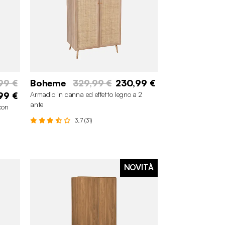
99 €
Boheme
329,99 €
230,99 €
99 €
Armadio in canna ed effetto legno a 2
ante
con
3.7 (31)
NOVITÀ