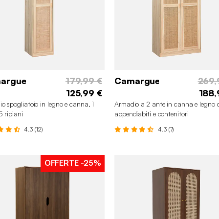
argue
179,99 €
Camargue
269,
125,99 €
188,
o spogliatoio in legno e canna, 1
Armadio a 2 ante in canna e legno 
5 ripiani
appendiabiti e contenitori
4.3 (12)
4.3 (7)
OFFERTE
-25%