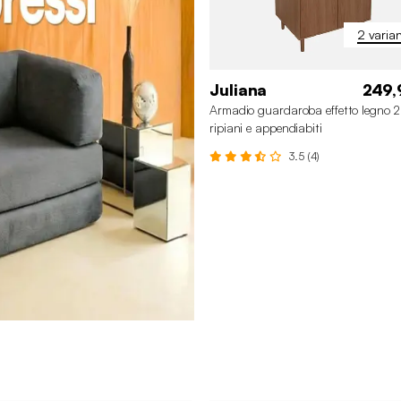
2 varian
Juliana
249,
Armadio guardaroba effetto legno 2
ripiani e appendiabiti
3.5 (4)