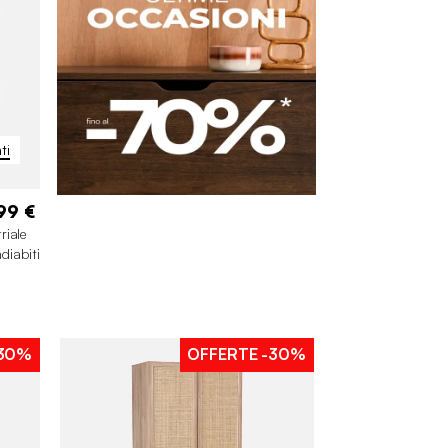
ti
99 €
riale
ndiabiti
30%
OFFERTE
-30%