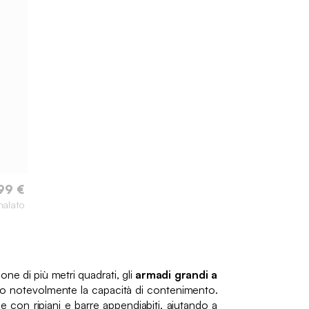
99 €
nalato
ne di più metri quadrati, gli
armadi grandi a
 notevolmente la capacità di contenimento.
e con ripiani e barre appendiabiti, aiutando a