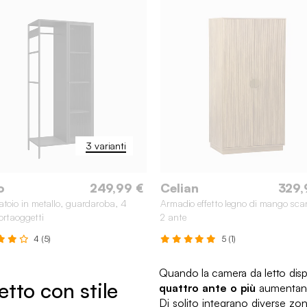
3 varianti
o
249,99 €
Celian
329,
atoio in metallo, guardaroba, 4
Armadio effetto legno di mango sca
ortaoggetti
2 ante
4 (5)
5 (1)
Quando la camera da letto dispo
tto con stile
quattro ante o più
aumentano
Di solito integrano diverse zon