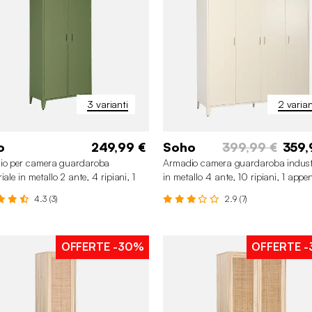
3 varianti
2 varian
o
249,99 €
Soho
399,99 €
359,
io per camera guardaroba
Armadio camera guardaroba indust
iale in metallo 2 ante, 4 ripiani, 1
in metallo 4 ante, 10 ripiani, 1 appe
iabiti
4.3 (3)
2.9 (7)
OFFERTE
-30%
OFFERTE
-