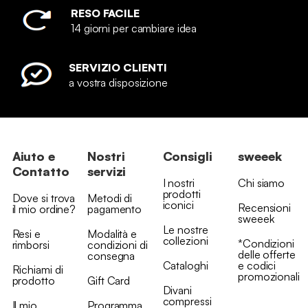
RESO FACILE
14 giorni per cambiare idea
SERVIZIO CLIENTI
a vostra disposizione
Aiuto e
Nostri
Consigli
sweeek
Contatto
servizi
I nostri
Chi siamo
prodotti
Dove si trova
Metodi di
iconici
Recensioni
il mio ordine?
pagamento
sweeek
Le nostre
Resi e
Modalità e
collezioni
*Condizioni
rimborsi
condizioni di
delle offerte
consegna
Cataloghi
e codici
Richiami di
promozionali
prodotto
Gift Card
Divani
compressi
Il mio
Programma