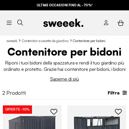
ULTIME OCCASIONI FINO AL -70%*
sweeek
Contenitori e casette da giardino
Contenitore per bidoni
Contenitore per bidoni
Riponi i tuoi bidoni della spazzatura e rendi il tuo giardino più
ordinato e protetto. Grazie hai contenitore per bidoni, i bidoni
rimarranno nascosti ma sempre accessibili. Scopri i nostri
Saperne di più
diversi modelli ai migliori prezzi. Su sweeek offriamo anche
altre soluzioni di stoccaggio per esterni, come
casette da
2
Prodotti
Filtra
giardino
e
bauli da esterno
.
OFFERTE
-10%