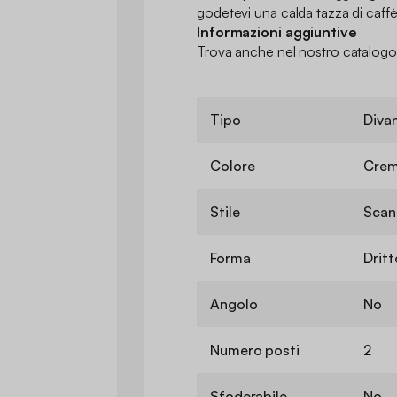
godetevi una calda tazza di caffè 
Informazioni aggiuntive
Trova anche nel nostro catalogo 
Tipo
Diva
Colore
Cre
Stile
Scan
Forma
Dritt
Angolo
No
Numero posti
2
Sfoderabile
No