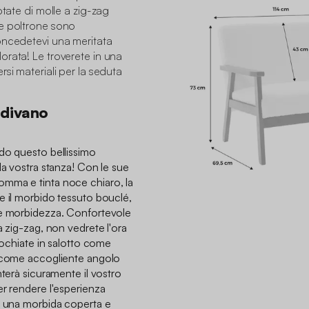
otate di molle a zig-zag
 e poltrone sono
oncedetevi una meritata
orata! Le troverete in una
si materiali per la seduta
 divano
do questo bellissimo
la vostra stanza! Con le sue
mma e tinta noce chiaro, la
e il morbido tessuto bouclé,
 e morbidezza. Confortevole
a zig-zag, non vedrete l'ora
llochiate in salotto come
o come accogliente angolo
nterà sicuramente il vostro
er rendere l'esperienza
e una morbida coperta e