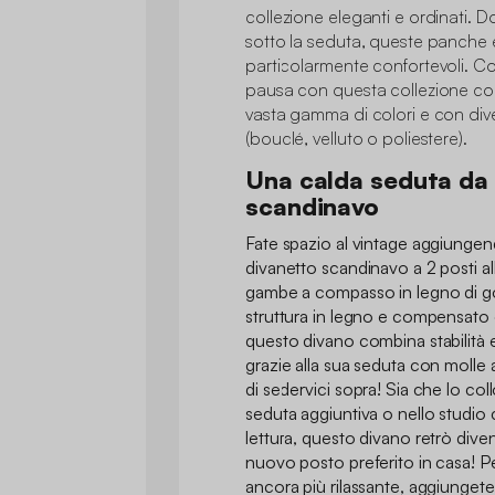
collezione eleganti e ordinati. D
sotto la seduta, queste panche
particolarmente confortevoli. C
pausa con questa collezione col
vasta gamma di colori e con diver
(bouclé, velluto o poliestere).
Una calda seduta da
scandinavo
Fate spazio al vintage aggiungen
divanetto scandinavo a 2 posti al
gambe a compasso in legno di go
struttura in legno e compensato 
questo divano combina stabilità
grazie alla sua seduta con molle 
di sedervici sopra! Sia che lo co
seduta aggiuntiva o nello studi
lettura, questo divano retrò dive
nuovo posto preferito in casa! P
ancora più rilassante, aggiunget