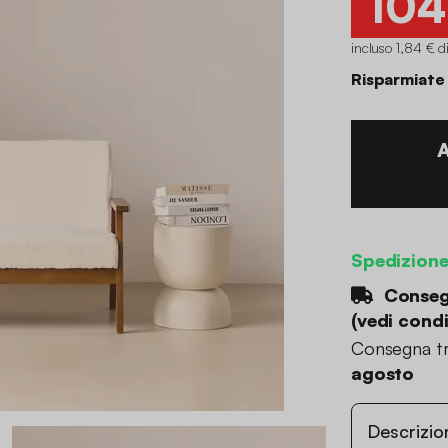
104
incluso 1,84 € d
Risparmiate
Spedizion
Consegn
(
vedi condi
Consegna tr
agosto
Descrizio