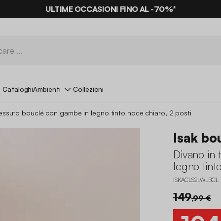
ULTIME OCCASIONI FINO AL -70%*
Cataloghi
Ambienti
Collezioni
tessuto bouclé con gambe in legno tinto noce chiaro, 2 posti
Isak bo
Divano in
legno tint
ISKACLS2LWLBCL
149
,99 €