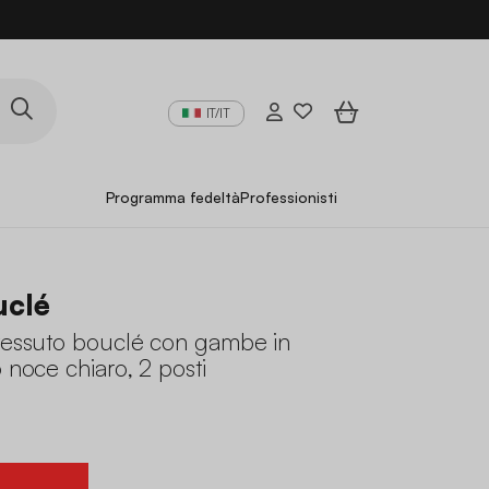
IT/IT
Programma fedeltà
Professionisti
uclé
 tessuto bouclé con gambe in
o noce chiaro, 2 posti