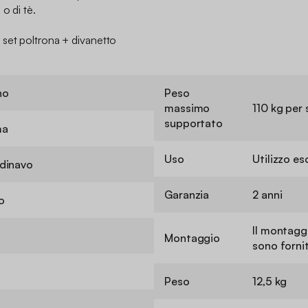
o di tè.
set poltrona + divanetto
no
Peso
massimo
110 kg per 
supportato
ma
Uso
Utilizzo e
dinavo
Garanzia
2 anni
o
Il montaggi
Montaggio
sono fornit
Peso
12,5 kg