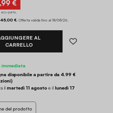
,99 €
i eco-parte
.
 45,00 €.
Offerta valida fino al 18/08/26.
AGGIUNGERE AL
CARRELLO
e immediata
a disponibile a partire da
4.99 €
zioni
)
a il
martedì 11 agosto
e il
lunedì 17
ne del prodotto