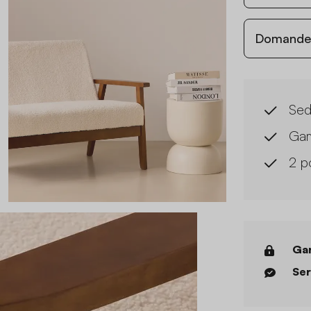
Domande c
Sed
Gam
2 p
Gar
Ser