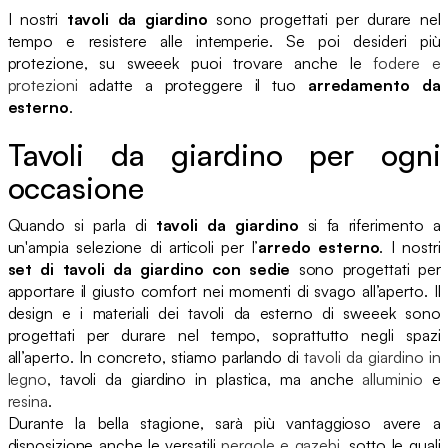
I nostri
tavoli da giardino
sono progettati per durare nel
tempo e resistere alle intemperie. Se poi desideri più
protezione, su sweeek puoi trovare anche le
fodere e
protezioni
adatte a proteggere il tuo
arredamento da
esterno
.
Tavoli da giardino per ogni
occasione
Quando si parla di
tavoli da giardino
si fa riferimento a
un'ampia selezione di articoli per l’
arredo esterno
. I nostri
set di tavoli da giardino con sedie
sono progettati per
apportare il giusto comfort nei momenti di svago all’aperto. Il
design e i materiali dei tavoli da esterno di sweeek sono
progettati per durare nel tempo, soprattutto negli spazi
all’aperto. In concreto, stiamo parlando di
tavoli da giardino in
legno
, tavoli da giardino in plastica, ma anche
alluminio
e
resina
.
Durante la bella stagione, sarà più vantaggioso avere a
disposizione anche le versatili
pergole e gazebi
, sotto le quali