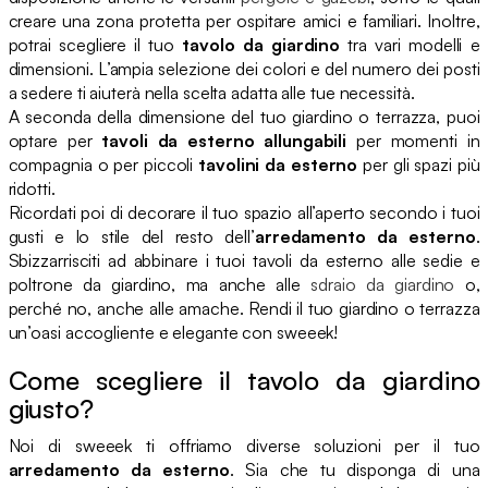
creare una zona protetta per ospitare amici e familiari. Inoltre,
potrai scegliere il tuo
tavolo da giardino
tra vari modelli e
dimensioni. L’ampia selezione dei colori e del numero dei posti
a sedere ti aiuterà nella scelta adatta alle tue necessità.
A seconda della dimensione del tuo giardino o terrazza, puoi
optare per
tavoli da esterno allungabili
per momenti in
compagnia o per piccoli
tavolini da esterno
per gli spazi più
ridotti.
Ricordati poi di decorare il tuo spazio all’aperto secondo i tuoi
gusti e lo stile del resto dell’
arredamento da esterno
.
Sbizzarrisciti ad abbinare i tuoi tavoli da esterno alle sedie e
poltrone da giardino, ma anche alle
sdraio da giardino
o,
perché no, anche alle amache. Rendi il tuo giardino o terrazza
un’oasi accogliente e elegante con sweeek!
Come scegliere il tavolo da giardino
giusto?
Noi di sweeek ti offriamo diverse soluzioni per il tuo
arredamento da esterno
. Sia che tu disponga di una