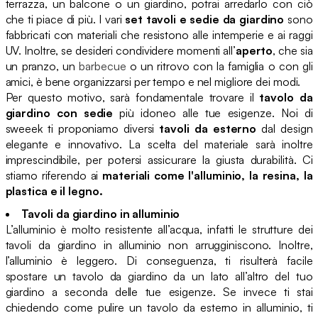
terrazza, un balcone o un giardino, potrai arredarlo con ciò
che ti piace di più. I vari
set tavoli e sedie da giardino
sono
fabbricati con materiali che resistono alle intemperie e ai raggi
UV. Inoltre, se desideri condividere momenti all’
aperto
, che sia
un pranzo, un
barbecue
o un ritrovo con la famiglia o con gli
amici, è bene organizzarsi per tempo e nel migliore dei modi.
Per questo motivo, sarà fondamentale trovare il
tavolo da
giardino con sedie
più idoneo alle tue esigenze. Noi di
sweeek ti proponiamo diversi
tavoli da esterno
dal design
elegante e innovativo. La scelta del materiale sarà inoltre
imprescindibile, per potersi assicurare la giusta durabilità. Ci
stiamo riferendo ai
materiali come l'alluminio, la resina, la
plastica e il legno.
Tavoli da giardino in alluminio
L’alluminio è molto resistente all’acqua, infatti le strutture dei
tavoli da giardino in alluminio non arrugginiscono. Inoltre,
l’alluminio è leggero. Di conseguenza, ti risulterà facile
spostare un tavolo da giardino da un lato all’altro del tuo
giardino a seconda delle tue esigenze. Se invece ti stai
chiedendo come pulire un tavolo da esterno in alluminio, ti