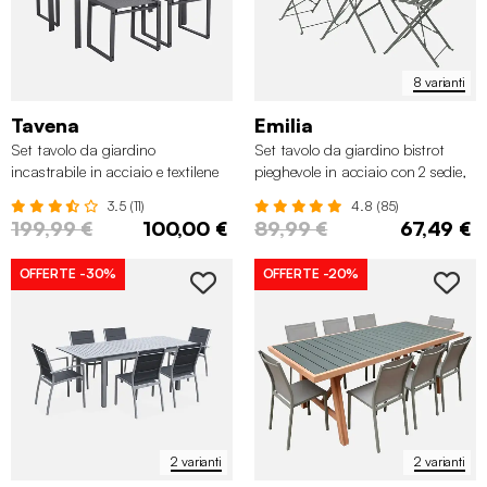
8 varianti
Tavena
Emilia
Set tavolo da giardino
Set tavolo da giardino bistrot
incastrabile in acciaio e textilene
pieghevole in acciaio con 2 sedie,
con 4 sedie
Ø60cm
3.5 (11)
4.8 (85)
199,99 €
100,00 €
89,99 €
67,49 €
OFFERTE
-30%
OFFERTE
-20%
2 varianti
2 varianti