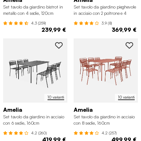
Set tavolo da giardino bistrot in
Set tavolo da giardino pieghevole
metallo con 4 sedie, 120cm
in acciaio con 2 poltrone e 4
sedie, 140cm
4.3 (259)
3.9 (8)
239,99 €
369,99 €
10 varianti
10 varianti
Amelia
Amelia
Set tavolo da giardino in acciaio
Set tavolo da giardino in acciaio
con 6 sedie, 160cm
con 8 sedie, 160cm
4.2 (260)
4.2 (257)
419,99 €
499,99 €