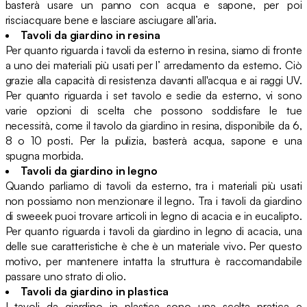
basterà usare un panno con acqua e sapone, per poi
risciacquare bene e lasciare asciugare all’aria.
Tavoli da giardino in resina
Per quanto riguarda i tavoli da esterno in resina, siamo di fronte
a uno dei materiali più usati per l’ arredamento da esterno. Ciò
grazie alla capacità di resistenza davanti all'acqua e ai raggi UV.
Per quanto riguarda i set tavolo e sedie da esterno, vi sono
varie opzioni di scelta che possono soddisfare le tue
necessità, come il tavolo da giardino in resina, disponibile da 6,
8 o 10 posti. Per la pulizia, basterà acqua, sapone e una
spugna morbida.
Tavoli da giardino in legno
Quando parliamo di tavoli da esterno, tra i materiali più usati
non possiamo non menzionare il legno. Tra i tavoli da giardino
di sweeek puoi trovare articoli in legno di acacia e in eucalipto.
Per quanto riguarda i tavoli da giardino in legno di acacia, una
delle sue caratteristiche è che è un materiale vivo. Per questo
motivo, per mantenere intatta la struttura è raccomandabile
passare uno strato di olio.
Tavoli da giardino in plastica
I tavoli da giardino in plastica sono una scelta pratica e