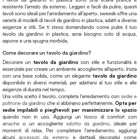
resistente l’arredo da esterno. Leggeri e facili da pulire, questi
tavoli sono ideali per l'arredamento all'aperto. sweeek offre una
varietà di modelli di tavoli da giardino in plastica, adatti a diverse
esigenze e stili. Se ti stessi domandando come pulire il tuo
tavolo da giardino in plastica, avrai bisogno solo di acqua,
sapone e una spugna morbida.
Come decorare un tavolo da giardino?
Decorare un
tavolo da giardino
con stile e funzionalità è
essenziale per creare un ambiente accogliente all'aperto. Inizia
con una base solida, come un elegante
tavolo da giardino
disponibile in diversi materiali, per adattarsi al tuo stile e alle
esigenze di durata nel tempo.
Una volta scelto il tavolo, completa l'arredamento con
sedie e
poltrone da giardino
che si abbinano perfettamente.
Opta per
sedie impilabili o pieghevoli per massimizzare lo spazio
quando non in uso. Aggiungi un tocco di comfort con
amache
o un accogliente
salotto da giardino
, ideale per
momenti di relax. Per completare l'arredamento, aggiungi
alcuni
accessori da esterno
e dettagli decorativi come