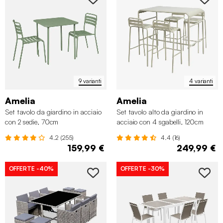
✖
9 varianti
4 varianti
Amelia
Amelia
Set tavolo da giardino in acciaio
Set tavolo alto da giardino in
con 2 sedie, 70cm
acciaio con 4 sgabelli, 120cm
4.2 (255)
4.4 (16)
159,99 €
249,99 €
OFFERTE
-40%
OFFERTE
-30%