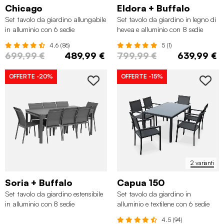
Chicago
Eldora + Buffalo
Set tavolo da giardino allungabile
Set tavolo da giardino in legno di
in alluminio con 6 sedie
hevea e alluminio con 8 sedie
4.6 (86)
5 (1)
699,99 €
489,99 €
799,99 €
639,99 €
OFFERTE
-20%
OFFERTE
-15%
2 varianti
Soria + Buffalo
Capua 150
Set tavolo da giardino estensibile
Set tavolo da giardino in
in alluminio con 8 sedie
alluminio e textilene con 6 sedie
impilabili
4.5 (94)