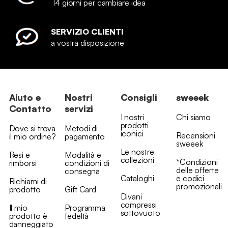
14 giorni per cambiare idea
SERVIZIO CLIENTI
a vostra disposizione
Aiuto e
Nostri
Consigli
sweeek
Contatto
servizi
I nostri
Chi siamo
prodotti
Dove si trova
Metodi di
iconici
Recensioni
il mio ordine?
pagamento
sweeek
Le nostre
Resi e
Modalità e
collezioni
*Condizioni
rimborsi
condizioni di
delle offerte
consegna
Cataloghi
e codici
Richiami di
promozionali
prodotto
Gift Card
Divani
compressi
Il mio
Programma
sottovuoto
prodotto è
fedeltà
danneggiato