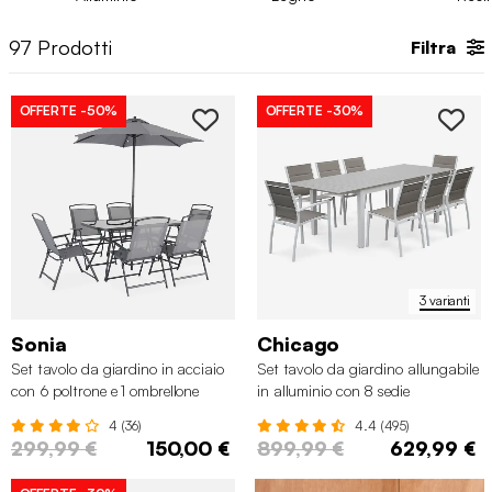
colazione approfittando del sole primaverile. Esplora la
varietà
di dimensioni, colori e materiali
, da
tavoli da esterno in
97
Prodotti
Filtra
legno
se preferisci uno stile classico, a
tavoli da giardino in
plastica
più pratici e funzionali. Dai un’occhiata al nostro
catalogo e scopri i
tavoli da giardino
per tutte le occasioni!
OFFERTE
-50%
OFFERTE
-30%
3 varianti
Sonia
Chicago
Set tavolo da giardino in acciaio
Set tavolo da giardino allungabile
con 6 poltrone e 1 ombrellone
in alluminio con 8 sedie
4 (36)
4.4 (495)
299,99 €
150,00 €
899,99 €
629,99 €