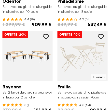
Odenton
Philadelphie
Set tavolo da giardino allungabile
Set tavolo da giardino allungabile
in alluminio con 10 sedie
in alluminio con 8 sedie
4.4 (87)
4.2 (64)
1.299,99 €
909,99 €
849,99 €
637,49 €
OFFERTE
-20%
OFFERTE
-10%
8 varianti
Bayonne
Emilia
Set 2 tavoli da giardino pieghevoli
Set tavolo da giardino pieghevole
in legno con 2 panche
in acciaio con 2 sedie, 70cm
5 (1)
4.5 (124)
239,99 €
191,99 €
99,99 €
89,99 €