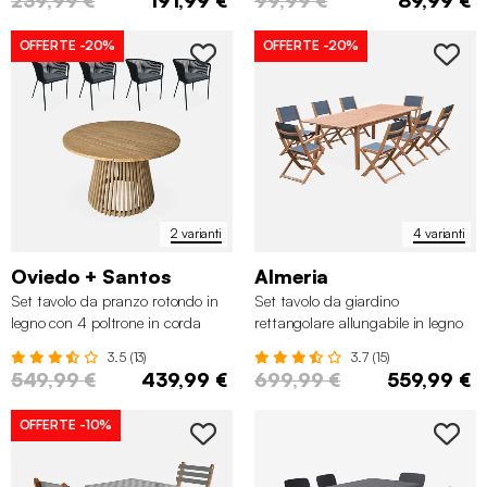
OFFERTE
-20%
OFFERTE
-20%
2 varianti
4 varianti
Oviedo + Santos
Almeria
Set tavolo da pranzo rotondo in
Set tavolo da giardino
legno con 4 poltrone in corda
rettangolare allungabile in legno
con 8 sedie
3.5 (13)
3.7 (15)
549,99 €
439,99 €
699,99 €
559,99 €
OFFERTE
-10%