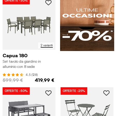
OFFERTE
-30%
2 varianti
Capua 180
Set tavolo da giardino in
alluminio con 8 sedie
4.5 (128)
599,99 €
419,99 €
OFFERTE
-50%
OFFERTE
-25%