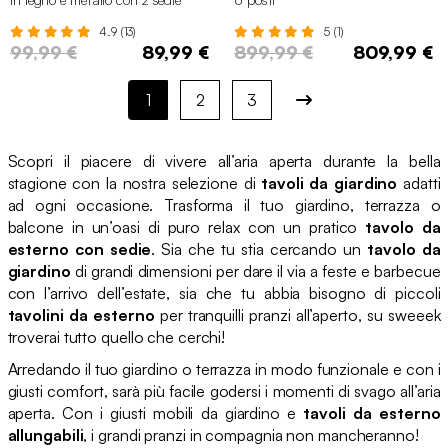
4.9 (13)
5 (1)
99,99 €
89,99 €
899,99 €
809,99 €
1
2
3
Scopri il piacere di vivere all’aria aperta durante la bella
stagione con la nostra selezione di
tavoli da giardino
adatti
ad ogni occasione. Trasforma il tuo giardino, terrazza o
balcone in un’oasi di puro relax con un pratico
tavolo da
esterno con sedie
. Sia che tu stia cercando un
tavolo da
giardino
di grandi dimensioni per dare il via a feste e barbecue
con l’arrivo dell’estate, sia che tu abbia bisogno di piccoli
tavolini da esterno
per tranquilli pranzi all’aperto, su sweeek
troverai tutto quello che cerchi!
Arredando il tuo giardino o terrazza in modo funzionale e con i
giusti comfort, sarà più facile godersi i momenti di svago all’aria
aperta. Con i giusti mobili da giardino e
tavoli da esterno
allungabili
, i grandi pranzi in compagnia non mancheranno!