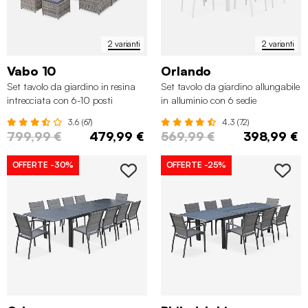
2 varianti
2 varianti
Vabo 10
Orlando
Set tavolo da giardino in resina
Set tavolo da giardino allungabile
intrecciata con 6-10 posti
in alluminio con 6 sedie
3.6 (67)
4.3 (72)
799,99 €
479,99 €
569,99 €
398,99 €
OFFERTE
-30%
OFFERTE
-25%