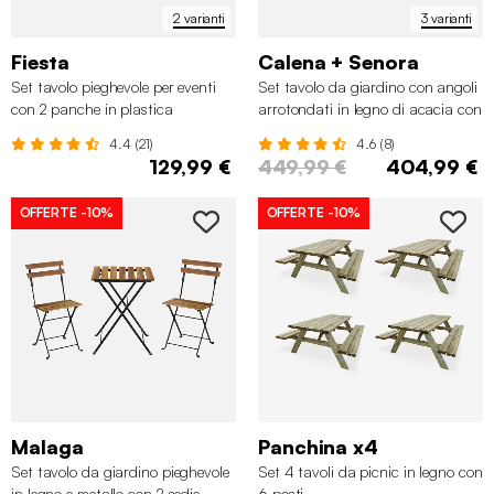
2 varianti
3 varianti
Fiesta
Calena + Senora
Set tavolo pieghevole per eventi
Set tavolo da giardino con angoli
con 2 panche in plastica
arrotondati in legno di acacia con
8 sedie
4.4 (21)
4.6 (8)
129,99 €
449,99 €
404,99 €
OFFERTE
-10%
OFFERTE
-10%
Malaga
Panchina x4
Set tavolo da giardino pieghevole
Set 4 tavoli da picnic in legno con
in legno e metallo con 2 sedie
6 posti