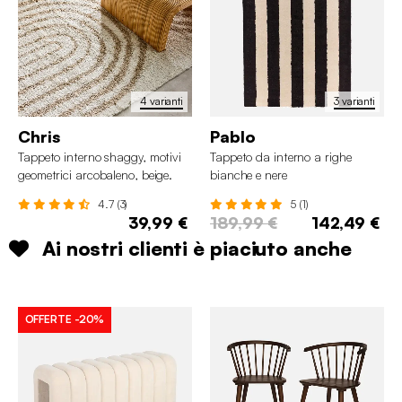
4 varianti
3 varianti
Chris
Pablo
Tappeto interno shaggy, motivi
Tappeto da interno a righe
geometrici arcobaleno, beige.
bianche e nere
4.7 (3)
5 (1)
39,99 €
189,99 €
142,49 €
Ai nostri clienti è piaciuto anche
OFFERTE
-20%