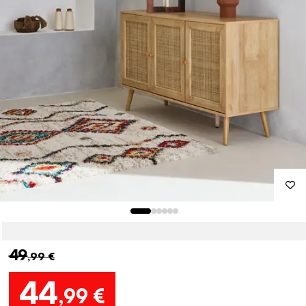
49
,99 €
44
,99 €