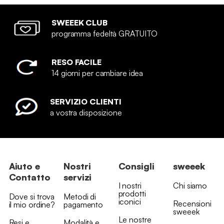
SWEEEK CLUB
programma fedeltà GRATUITO
RESO FACILE
14 giorni per cambiare idea
SERVIZIO CLIENTI
a vostra disposizione
Aiuto e
Nostri
Consigli
sweeek
Contatto
servizi
I nostri
Chi siamo
prodotti
Dove si trova
Metodi di
iconici
Recensioni
il mio ordine?
pagamento
sweeek
Le nostre
Resi e
Modalità e