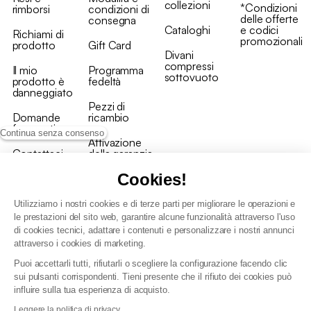
collezioni
*Condizioni
rimborsi
condizioni di
delle offerte
consegna
Cataloghi
e codici
Richiami di
promozionali
prodotto
Gift Card
Divani
compressi
Il mio
Programma
sottovuoto
prodotto è
fedeltà
danneggiato
Pezzi di
Domande
ricambio
frequenti
Continua senza consenso
Attivazione
Contattaci
della garanzia
Cookies!
Utilizziamo i nostri cookies e di terze parti per migliorare le operazioni e
le prestazioni del sito web, garantire alcune funzionalità attraverso l'uso
di cookies tecnici, adattare i contenuti e personalizzare i nostri annunci
Condizioni generali vendita
attraverso i cookies di marketing.
Condizioni Generali d'Uso del Programma Fedeltà
Puoi accettarli tutti, rifiutarli o scegliere la configurazione facendo clic
Politica di gestione dei dati personali e dei cookie
sui pulsanti corrispondenti. Tieni presente che il rifiuto dei cookies può
Condizioni generali di vendita per clienti professionali
influire sulla tua esperienza di acquisto.
Dichiarazione di accessibilità
Leggere la politica di privacy