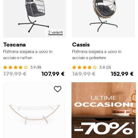
amache
a disposizione ispira occasioni per una pausa
speciale, sembrerà di essere sempre in vacanza!
2 varianti
Toscana
Cassis
Poltrona sospesa a uovo in
Poltrona sospesa a uovo in
acciaio e rattan
acciaio e poliestere
3.9 (19)
3.8 (21)
179,99 €
107,99 €
169,99 €
152,99 €