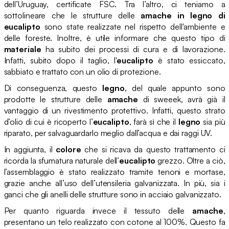
dell’Uruguay, certificate FSC. Tra l’altro, ci teniamo a
sottolineare che le strutture delle
amache in legno di
eucalipto
sono state realizzate nel rispetto dell'ambiente e
delle foreste. Inoltre, è utile informare che questo tipo di
materiale
ha subito dei processi di cura e di lavorazione.
Infatti, subito dopo il taglio, l'
eucalipto
è stato essiccato,
sabbiato e trattato con un olio di protezione.
Di conseguenza, questo
legno
, del quale appunto sono
prodotte le strutture delle
amache
di sweeek, avrà già il
vantaggio di un rivestimento protettivo. Infatti, questo strato
d’olio di cui è ricoperto l’
eucalipto
, farà sì che il
legno
sia più
riparato, per salvaguardarlo meglio dall’acqua e dai raggi UV.
In aggiunta, il
colore
che si ricava da questo trattamento ci
ricorda la sfumatura naturale dell’
eucalipto
grezzo. Oltre a ciò,
l’assemblaggio è stato realizzato tramite tenoni e mortase,
grazie anche all’uso dell’utensileria galvanizzata. In più, sia i
ganci che gli anelli delle strutture sono in acciaio galvanizzato.
Per quanto riguarda invece il tessuto delle
amache
,
presentano un telo realizzato con cotone al 100%. Questo fa