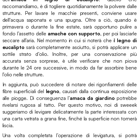
raccomandiamo, è di togliere quotidianamente la polvere dalle
strutture. Per lavare le macchie presenti, conviene usare
dell'acqua saponata e una spugna. Oltre a ciò, quando è
primavera o durante la fine estate, sarà opportuno pulire a
fondo l’assetto delle
amache con supporto
, per poi lasciarle
seccare all’aria. Nel momento in cui si noterà che il
legno di
eucalipto
sarà completamente asciutto, si potrà applicare un
sottile strato d’olio. Inoltre, per una conservazione più
accurata senza sorprese, è utile verificare che non piova
durante le 24 ore successive, in modo da far assorbire bene
l’olio nelle strutture.
In aggiunta, può succedere di notare dei rigonfiamenti delle
fibre superficiali del
legno
, causati dalla continua esposizione
alle piogge. Di conseguenza l’
amaca da giardino
potrebbe
rivelarsi rugosa al tatto. Per questo motivo, noi di sweeek
suggeriamo di levigare delicatamente la parte interessata con
una carta vetrata a grana fine, finché la superficie non tornerà
liscia.
Una volta completata l’operazione di levigatura, si potrà