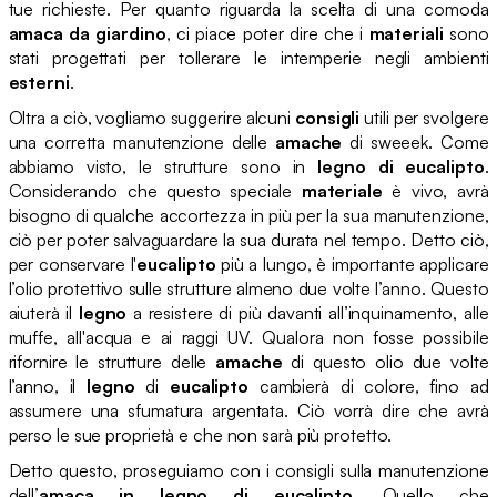
tue richieste. Per quanto riguarda la scelta di una comoda
amaca da giardino
, ci piace poter dire che i
materiali
sono
stati progettati per tollerare le intemperie negli ambienti
esterni
.
Oltra a ciò, vogliamo suggerire alcuni
consigli
utili per svolgere
una corretta manutenzione delle
amache
di sweeek. Come
abbiamo visto, le strutture sono in
legno di eucalipto
.
Considerando che questo speciale
materiale
è vivo, avrà
bisogno di qualche accortezza in più per la sua manutenzione,
ciò per poter salvaguardare la sua durata nel tempo. Detto ciò,
per conservare l'
eucalipto
più a lungo, è importante applicare
l’olio protettivo sulle strutture almeno due volte l’anno. Questo
aiuterà il
legno
a resistere di più davanti all’inquinamento, alle
muffe, all'acqua e ai raggi UV. Qualora non fosse possibile
rifornire le strutture delle
amache
di questo olio due volte
l’anno, il
legno
di
eucalipto
cambierà di colore, fino ad
assumere una sfumatura argentata. Ciò vorrà dire che avrà
perso le sue proprietà e che non sarà più protetto.
Detto questo, proseguiamo con i consigli sulla manutenzione
dell’
amaca in legno di eucalipto
. Quello che