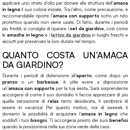
applicare uno strato d’olio per donare alla struttura dell’
amaca
in legno
il suo colore iniziale. Tra l’altro, come precauzione, è
raccomandabile riporre l’
amaca con supporto
sotto un telo
protettivo quando non viene usata. Di fatto, durante i periodi
più freddi, si consiglia di riparare i
set da giardino
, così come
le
amache in legno
e i
lettini da giardino
in luoghi freschi e
asciutti per preservare la loro durata nel tempo.
QUANTO COSTA UN’AMACA
DA GIARDINO?
Durante i periodi di distensione all’
aperto
, come dopo un
pranzo
o un
barbecue
, è utile avere a disposizione
un’
amaca con supporto
per la tua siesta. Sarà sorprendente
accorgersi di come il suo dondolio ti faccia apprezzare di più
quella sensazione di
relax
tanto desiderata, ti sembrerà di
essere in vacanza! Per questo motivo, noi di sweeek ti
doniamo la possibilità di acquistare l’
amaca in legno
che
soddisfi i tuoi
bisogni
. Ti accorgerai presto dei suoi
benefici
quando la posizionerai nella tua zona verde della casa.