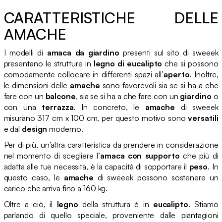
CARATTERISTICHE DELLE
AMACHE
I modelli di
amaca da giardino
presenti sul sito di sweeek
presentano le strutture in
legno di eucalipto
che si possono
comodamente collocare in differenti spazi all’
aperto
. Inoltre,
le dimensioni delle
amache
sono favorevoli sia se si ha a che
fare con un
balcone
, sia se si ha a che fare con un
giardino
o
con una
terrazza
. In concreto, le
amache
di sweeek
misurano 317 cm x 100 cm, per questo motivo sono
versatili
e dal
design
moderno.
Per di più, un’altra caratteristica da prendere in considerazione
nel momento di scegliere l’
amaca con supporto
che più di
adatta alle tue necessità, è la capacità di sopportare il
peso
. In
questo caso, le
amache
di sweeek possono sostenere un
carico che arriva fino a 160 kg.
Oltre a ciò, il
legno
della struttura è in
eucalipto
. Stiamo
parlando di quello speciale, proveniente dalle piantagioni