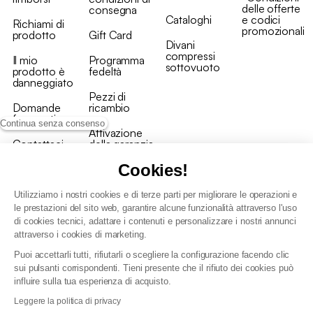
delle offerte
consegna
Cataloghi
e codici
Richiami di
promozionali
prodotto
Gift Card
Divani
compressi
Il mio
Programma
sottovuoto
prodotto è
fedeltà
danneggiato
Pezzi di
Domande
ricambio
frequenti
Continua senza consenso
Attivazione
Contattaci
della garanzia
Cookies!
Utilizziamo i nostri cookies e di terze parti per migliorare le operazioni e
le prestazioni del sito web, garantire alcune funzionalità attraverso l'uso
di cookies tecnici, adattare i contenuti e personalizzare i nostri annunci
Condizioni generali vendita
attraverso i cookies di marketing.
Condizioni Generali d'Uso del Programma Fedeltà
Puoi accettarli tutti, rifiutarli o scegliere la configurazione facendo clic
Politica di gestione dei dati personali e dei cookie
sui pulsanti corrispondenti. Tieni presente che il rifiuto dei cookies può
Condizioni generali di vendita per clienti professionali
influire sulla tua esperienza di acquisto.
Dichiarazione di accessibilità
Leggere la politica di privacy