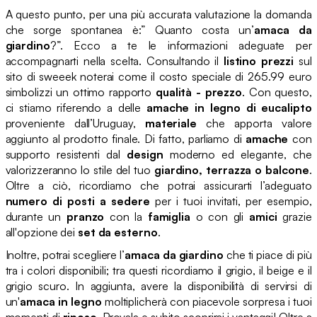
A questo punto, per una più accurata valutazione la domanda
che sorge spontanea è:” Quanto costa un’
amaca da
giardino
?”. Ecco a te le informazioni adeguate per
accompagnarti nella scelta. Consultando il
listino prezzi
sul
sito di sweeek noterai come il costo speciale di 265.99 euro
simbolizzi un ottimo rapporto
qualità - prezzo
. Con questo,
ci stiamo riferendo a delle
amache in legno di eucalipto
proveniente dall’Uruguay,
materiale
che apporta valore
aggiunto al prodotto finale. Di fatto, parliamo di
amache
con
supporto resistenti dal
design
moderno ed elegante, che
valorizzeranno lo stile del tuo
giardino, terrazza o balcone
.
Oltre a ciò, ricordiamo che potrai assicurarti l’adeguato
numero di posti a sedere
per i tuoi invitati, per esempio,
durante un
pranzo
con la
famiglia
o con gli
amici
grazie
all'opzione dei
set da esterno
.
Inoltre, potrai scegliere l’
amaca da giardino
che ti piace di più
tra i colori disponibili; tra questi ricordiamo il grigio, il beige e il
grigio scuro. In aggiunta, avere la disponibilità di servirsi di
un'
amaca in legno
moltiplicherà con piacevole sorpresa i tuoi
momenti di
riposo
. Provala e subito scoprirai i vantaggi! Oltre a