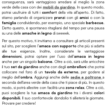
conseguenza, sarà vantaggioso arredare al meglio la zona
verde della casa con dei
mobili da giardino
. In questo modo,
potrai usufruire di tutti i
comfort
della vita all'aperto. Di fatto,
stiamo parlando di organizzare
pranzi
con gli
amici
o con la
famiglia
condividendo, per esempio, uno speciale
barbecue
.
Detto questo, è spontaneo ritagliarsi del tempo per una pausa
su una delle
amache in legno
di sweeek.
Per questo motivo, ti invitiamo a consultare gli articoli presenti
sul sito, per scegliere l’
amaca con supporto
che più si adatta
alle tue esigenze. Inoltre, considerate le vantaggiose
dimensioni
, potrai optare per l’uso dell’
amaca in legno
anche per un singolo
balcone
. Oltre a ciò, sarà utile arricchire
il tuo
set da giardino
anche con degli
ombrelloni
che potrai
collocare nel foro di un
tavolo da esterno
, per godere al
meglio dell'
ombra
. Aggiungi anche delle
sedie e poltrone
a
seconda dell’area verde della casa che ti piace di più. In questo
modo, si potrà allestire con facilità una
zona relax
. Oltre a ciò,
puoi scegliere la tua
amaca da giardino
tra i diversi
colori
disponibili
. Il suo confortevole dondolio ti allieterà le giornate.
Provare per credere!