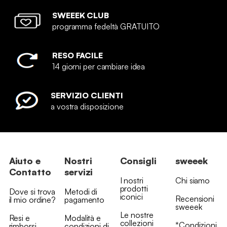
SWEEEK CLUB
programma fedeltà GRATUITO
RESO FACILE
14 giorni per cambiare idea
SERVIZIO CLIENTI
a vostra disposizione
Aiuto e
Nostri
Consigli
sweeek
Contatto
servizi
I nostri
Chi siamo
prodotti
Dove si trova
Metodi di
iconici
Recensioni
il mio ordine?
pagamento
sweeek
Le nostre
Resi e
Modalità e
collezioni
*Condizioni
rimborsi
condizioni di