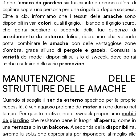
sì che l’
amaca da giardino
sia traspirante e comoda all’ora di
ospitare sopra una persona per una singola o doppia sospesa.
Oltre a ciò, informiamo che i tessuti delle
amache
sono
disponibili in vari
colori
, quali il grigio, il bianco e il grigio scuro,
che potrai scegliere a seconda delle tue esigenze di
arredamento da esterno
. Infine, ricordiamo che volendo
potrai combinare le
amache
con delle vantaggiose zone
d’
ombra
, grazie all’uso di
pergole e gazebi
. Consulta la
varietà
dei modelli disponibili sul sito di sweeek, dove potrai
anche usufruire delle varie
promozioni
.
MANUTENZIONE DELLE
STRUTTURE DELLE AMACHE
Quando si sceglie il
set da esterno
specifico per le proprie
necessità, è vantaggioso preferire dei
materiali
che durino nel
tempo. Per questo motivo, noi di sweeek proponiamo
mobili
da giardino
che resistono bene in luoghi all’
aperto
, come in
una
terrazza
o in un
balcone
. A seconda della
disponibilità
,
avremo la soluzione appropriata per rispondere al meglio alle