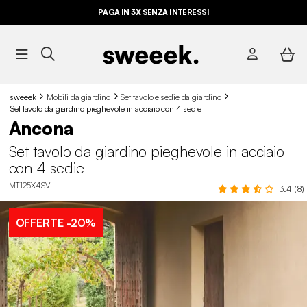
PAGA IN 3X SENZA INTERESSI
sweeek
Mobili da giardino
Set tavolo e sedie da giardino
Set tavolo da giardino pieghevole in acciaio con 4 sedie
Ancona
Set tavolo da giardino pieghevole in acciaio
con 4 sedie
MT125X4SV
3.4 (8)
OFFERTE
-20%