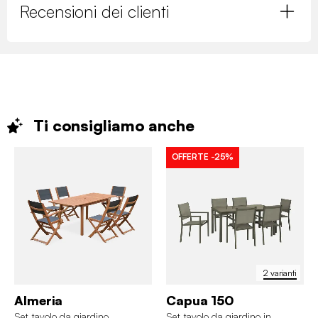
Recensioni dei clienti
Ti consigliamo
anche
OFFERTE
-25%
2 varianti
Almeria
Capua 150
Set tavolo da giardino
Set tavolo da giardino in