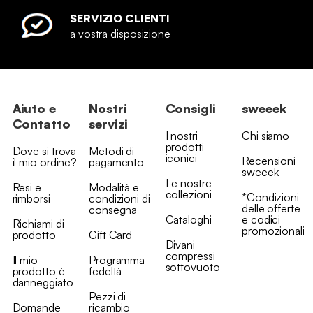
SERVIZIO CLIENTI
a vostra disposizione
Aiuto e
Nostri
Consigli
sweeek
Contatto
servizi
I nostri
Chi siamo
prodotti
Dove si trova
Metodi di
iconici
Recensioni
il mio ordine?
pagamento
sweeek
Le nostre
Resi e
Modalità e
collezioni
*Condizioni
rimborsi
condizioni di
delle offerte
consegna
Cataloghi
e codici
Richiami di
promozionali
prodotto
Gift Card
Divani
compressi
Il mio
Programma
sottovuoto
prodotto è
fedeltà
danneggiato
Pezzi di
Domande
ricambio