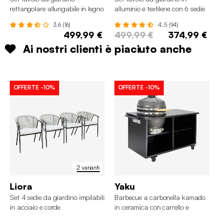
rettangolare allungabile in legno
alluminio e textilene con 6 sedie
con 6 sedie
impilabili
3.6 (16)
4.5 (94)
499,99 €
499,99 €
374,99 €
Ai nostri clienti è piaciuto anche
OFFERTE
-10%
OFFERTE
-10%
2 varianti
Liora
Yaku
Set 4 sedie da giardino impilabili
Barbecue a carbonella kamado
in acciaio e corde
in ceramica con carrello e
copertura, Ø55,5cm