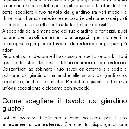
creare una zona protetta per ospitare amici e familiari. Inoltre,
potrai scegliere il tuo
tavolo da giardino
tra vari modelli e
dimensioni. L’ampia selezione dei colori e del numero dei posti
a sedere ti aiuterà nella scelta adatta alle tue necessità.
A seconda della dimensione del tuo giardino o terrazza, puoi
optare per
tavoli da esterno allungabili
per momenti in
compagnia o per piccoli
tavolini da esterno
per gli spazi più
ridotti.
Ricordati poi di decorare il tuo spazio all’aperto secondo i tuoi
gusti e lo stile del resto dell’
arredamento da esterno
.
Sbizzarrisciti ad abbinare i tuoi tavoli da esterno alle sedie e
poltrone da giardino, ma anche alle
sdraio da giardino
o,
perché no, anche alle amache. Rendi il tuo giardino o terrazza
un’oasi accogliente e elegante con sweeek!
Come scegliere il tavolo da giardino
giusto?
Noi di sweeek ti offriamo diverse soluzioni per il tuo
arredamento da esterno
. Sia che tu disponga di una