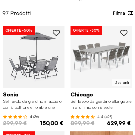
colazione approfittando del sole primaverile. Esplora la
varietà
di dimensioni, colori e materiali
, da
tavoli da esterno in
97
Prodotti
Filtra
legno
se preferisci uno stile classico, a
tavoli da giardino in
plastica
più pratici e funzionali. Dai un’occhiata al nostro
catalogo e scopri i
tavoli da giardino
per tutte le occasioni!
OFFERTE
-50%
OFFERTE
-30%
3 varianti
Sonia
Chicago
Set tavolo da giardino in acciaio
Set tavolo da giardino allungabile
con 6 poltrone e 1 ombrellone
in alluminio con 8 sedie
4 (36)
4.4 (495)
299,99 €
150,00 €
899,99 €
629,99 €