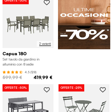
OFFERTE
-30%
2 varianti
Capua 180
Set tavolo da giardino in
alluminio con 8 sedie
4.5 (128)
599,99 €
419,99 €
OFFERTE
-50%
OFFERTE
-25%