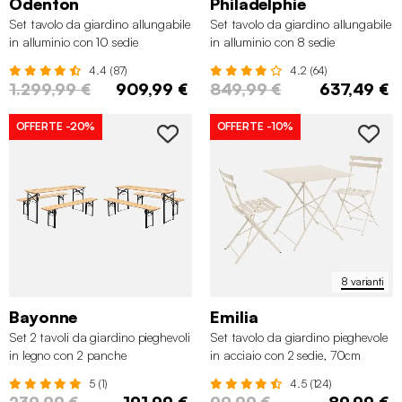
Odenton
Philadelphie
Set tavolo da giardino allungabile
Set tavolo da giardino allungabile
in alluminio con 10 sedie
in alluminio con 8 sedie
4.4 (87)
4.2 (64)
1.299,99 €
909,99 €
849,99 €
637,49 €
OFFERTE
-20%
OFFERTE
-10%
8 varianti
Bayonne
Emilia
Set 2 tavoli da giardino pieghevoli
Set tavolo da giardino pieghevole
in legno con 2 panche
in acciaio con 2 sedie, 70cm
5 (1)
4.5 (124)
239,99 €
191,99 €
99,99 €
89,99 €