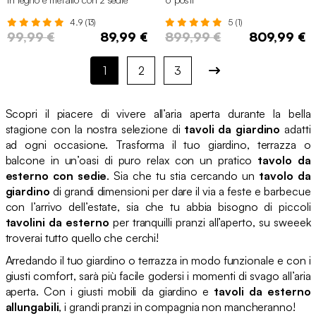
4.9 (13)
5 (1)
99,99 €
89,99 €
899,99 €
809,99 €
1
2
3
Scopri il piacere di vivere all’aria aperta durante la bella
stagione con la nostra selezione di
tavoli da giardino
adatti
ad ogni occasione. Trasforma il tuo giardino, terrazza o
balcone in un’oasi di puro relax con un pratico
tavolo da
esterno con sedie
. Sia che tu stia cercando un
tavolo da
giardino
di grandi dimensioni per dare il via a feste e barbecue
con l’arrivo dell’estate, sia che tu abbia bisogno di piccoli
tavolini da esterno
per tranquilli pranzi all’aperto, su sweeek
troverai tutto quello che cerchi!
Arredando il tuo giardino o terrazza in modo funzionale e con i
giusti comfort, sarà più facile godersi i momenti di svago all’aria
aperta. Con i giusti mobili da giardino e
tavoli da esterno
allungabili
, i grandi pranzi in compagnia non mancheranno!