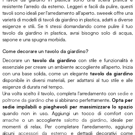
resistente l’arredo da esterno. Leggeri e facili da pulire, questi
tavoli sono ideali per l'arredamento all'aperto. sweeek offre una
varietà di modelli di tavoli da giardino in plastica, adatti a diverse
esigenze e stili. Se ti stessi domandando come pulire il tuo
tavolo da giardino in plastica, avrai bisogno solo di acqua,
sapone e una spugna morbida.
Come decorare un tavolo da giardino?
Decorare un
tavolo da giardino
con stile e funzionalità è
essenziale per creare un ambiente accogliente all'aperto. Inizia
con una base solida, come un elegante
tavolo da giardino
disponibile in diversi materiali, per adattarsi al tuo stile e alle
esigenze di durata nel tempo.
Una volta scelto il tavolo, completa l'arredamento con
sedie e
poltrone da giardino
che si abbinano perfettamente.
Opta per
sedie impilabili o pieghevoli per massimizzare lo spazio
quando non in uso. Aggiungi un tocco di comfort con
amache
o un accogliente
salotto da giardino
, ideale per
momenti di relax. Per completare l'arredamento, aggiungi
alcuni
accessori da esterno
e dettagli decorativi come