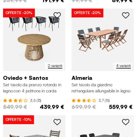
OFFERTE
-20%
OFFERTE
-20%
2 varianti
4 varianti
Oviedo + Santos
Almeria
Set tavolo da pranzo rotondo in
Set tavolo da giardino
legno con 4 poltrone in corda
rettangolare allungabile in legno
con 8 sedie
3.5 (13)
3.7 (15)
549,99 €
439,99 €
699,99 €
559,99 €
OFFERTE
-10%