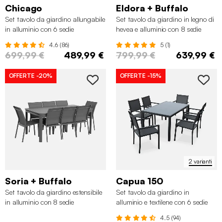
Chicago
Eldora + Buffalo
Set tavolo da giardino allungabile
Set tavolo da giardino in legno di
in alluminio con 6 sedie
hevea e alluminio con 8 sedie
4.6 (86)
5 (1)
699,99 €
489,99 €
799,99 €
639,99 €
OFFERTE
-20%
OFFERTE
-15%
2 varianti
Soria + Buffalo
Capua 150
Set tavolo da giardino estensibile
Set tavolo da giardino in
in alluminio con 8 sedie
alluminio e textilene con 6 sedie
impilabili
4.5 (94)