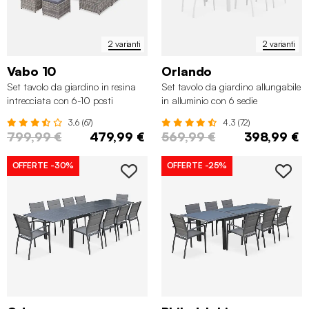
2 varianti
2 varianti
Vabo 10
Orlando
Set tavolo da giardino in resina
Set tavolo da giardino allungabile
intrecciata con 6-10 posti
in alluminio con 6 sedie
3.6 (67)
4.3 (72)
799,99 €
479,99 €
569,99 €
398,99 €
OFFERTE
-30%
OFFERTE
-25%