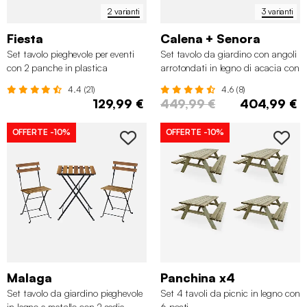
2 varianti
3 varianti
Fiesta
Calena + Senora
Set tavolo pieghevole per eventi
Set tavolo da giardino con angoli
con 2 panche in plastica
arrotondati in legno di acacia con
8 sedie
4.4 (21)
4.6 (8)
129,99 €
449,99 €
404,99 €
OFFERTE
-10%
OFFERTE
-10%
Malaga
Panchina x4
Set tavolo da giardino pieghevole
Set 4 tavoli da picnic in legno con
in legno e metallo con 2 sedie
6 posti