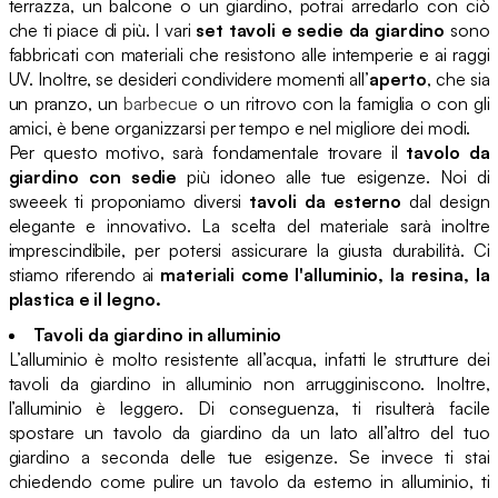
terrazza, un balcone o un giardino, potrai arredarlo con ciò
che ti piace di più. I vari
set tavoli e sedie da giardino
sono
fabbricati con materiali che resistono alle intemperie e ai raggi
UV. Inoltre, se desideri condividere momenti all’
aperto
, che sia
un pranzo, un
barbecue
o un ritrovo con la famiglia o con gli
amici, è bene organizzarsi per tempo e nel migliore dei modi.
Per questo motivo, sarà fondamentale trovare il
tavolo da
giardino con sedie
più idoneo alle tue esigenze. Noi di
sweeek ti proponiamo diversi
tavoli da esterno
dal design
elegante e innovativo. La scelta del materiale sarà inoltre
imprescindibile, per potersi assicurare la giusta durabilità. Ci
stiamo riferendo ai
materiali come l'alluminio, la resina, la
plastica e il legno.
Tavoli da giardino in alluminio
L’alluminio è molto resistente all’acqua, infatti le strutture dei
tavoli da giardino in alluminio non arrugginiscono. Inoltre,
l’alluminio è leggero. Di conseguenza, ti risulterà facile
spostare un tavolo da giardino da un lato all’altro del tuo
giardino a seconda delle tue esigenze. Se invece ti stai
chiedendo come pulire un tavolo da esterno in alluminio, ti