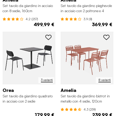
Set tavolo da giardino in acciaio
Set tavolo da giardino pieghevole
con 8 sedie, 160cm
in acciaio con 2 poltrone e 4
sedie, 140cm
4.2 (257)
3.9 (8)
499,99 €
369,99 €
3 varianti
8 varianti
Orea
Amelia
Set tavolo da giardino quadrato
Set tavolo da giardino bistrot in
in acciaio con 2 sedie
metallo con 4 sedie, 120cm
4.3 (259)
179,99 €
239,99 €