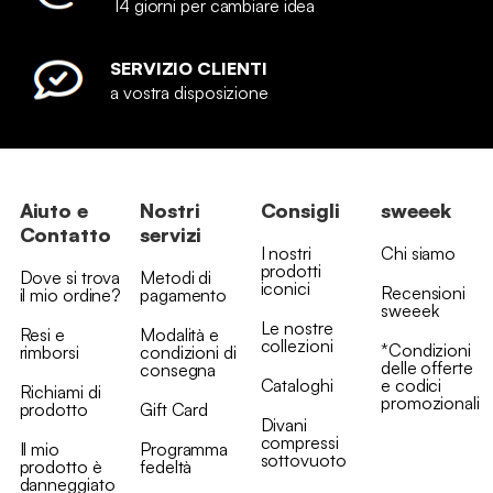
14 giorni per cambiare idea
SERVIZIO CLIENTI
a vostra disposizione
Aiuto e
Nostri
Consigli
sweeek
Contatto
servizi
I nostri
Chi siamo
prodotti
Dove si trova
Metodi di
iconici
Recensioni
il mio ordine?
pagamento
sweeek
Le nostre
Resi e
Modalità e
collezioni
*Condizioni
rimborsi
condizioni di
delle offerte
consegna
Cataloghi
e codici
Richiami di
promozionali
prodotto
Gift Card
Divani
compressi
Il mio
Programma
sottovuoto
prodotto è
fedeltà
danneggiato