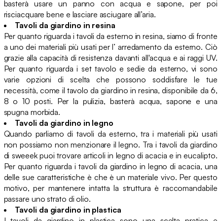
basterà usare un panno con acqua e sapone, per poi
risciacquare bene e lasciare asciugare all’aria.
Tavoli da giardino in resina
Per quanto riguarda i tavoli da esterno in resina, siamo di fronte
a uno dei materiali più usati per l’ arredamento da esterno. Ciò
grazie alla capacità di resistenza davanti all'acqua e ai raggi UV.
Per quanto riguarda i set tavolo e sedie da esterno, vi sono
varie opzioni di scelta che possono soddisfare le tue
necessità, come il tavolo da giardino in resina, disponibile da 6,
8 o 10 posti. Per la pulizia, basterà acqua, sapone e una
spugna morbida.
Tavoli da giardino in legno
Quando parliamo di tavoli da esterno, tra i materiali più usati
non possiamo non menzionare il legno. Tra i tavoli da giardino
di sweeek puoi trovare articoli in legno di acacia e in eucalipto.
Per quanto riguarda i tavoli da giardino in legno di acacia, una
delle sue caratteristiche è che è un materiale vivo. Per questo
motivo, per mantenere intatta la struttura è raccomandabile
passare uno strato di olio.
Tavoli da giardino in plastica
I tavoli da giardino in plastica sono una scelta pratica e