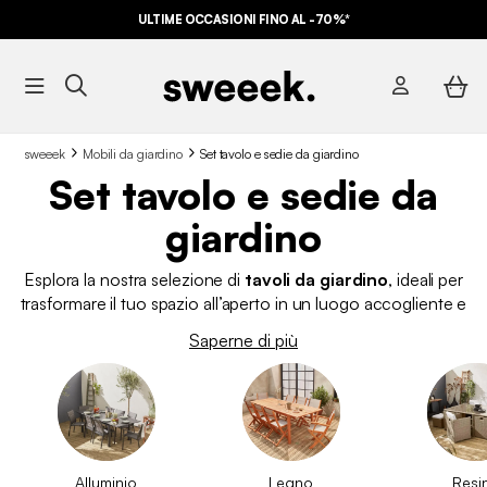
ULTIME OCCASIONI FINO AL -70%*
sweeek
Mobili da giardino
Set tavolo e sedie da giardino
Set tavolo e sedie da
giardino
Esplora la nostra selezione di
tavoli da giardino
, ideali per
trasformare il tuo spazio all’aperto in un luogo accogliente e
funzionale. Se durante la bella stagione disponi di un giardino,
Saperne di più
terrazzo, ma anche di un piccolo balcone, su sweeek troverai i
mobili da giardino
che più si adattano alle tue esigenze. Da
tavoli da giardino con sedie
per pranzi e cene all’aperto, a
tavoli da esterno allungabili
per grandi feste e
barbecue
in
compagnia. Per gli spazi più ridotti, disponiamo anche di
tavolini da balcone
per gustarsi un buon caffè o una
Alluminio
Legno
Resi