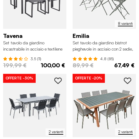
8 varianti
Tavena
Emilia
Set tavolo da giardino
Set tavolo da giardino bistrot
incastrabile in acciaio e textilene
pieghevole in acciaio con 2 sedie,
con 4 sedie
Ø60cm
3.5 (11)
4.8 (85)
199,99 €
100,00 €
89,99 €
67,49 €
OFFERTE
-30%
OFFERTE
-20%
2 varianti
2 varianti