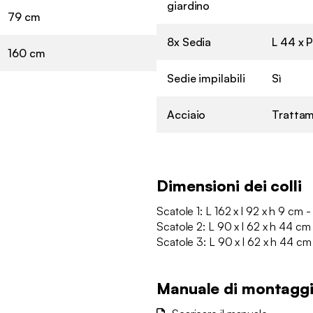
giardino
79 cm
8x Sedia
L 44 x P
160 cm
Sedie impilabili
Sì
Acciaio
Trattam
Dimensioni dei colli
Scatole 1: L 162 x l 92 x h 9 cm -
Scatole 2: L 90 x l 62 x h 44 cm
Scatole 3: L 90 x l 62 x h 44 cm
Manuale di montagg