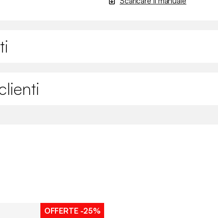
Scaricare il manuale
ti
lienti
OFFERTE
-25%