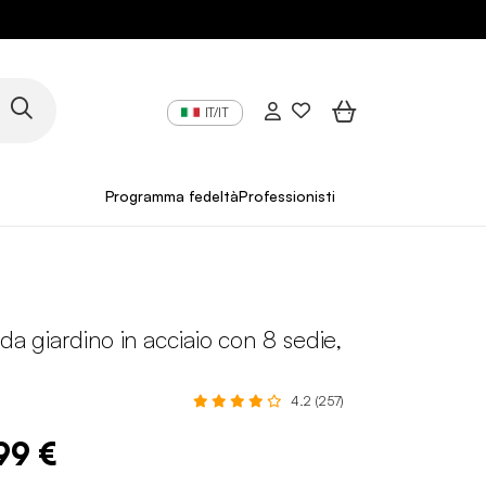
IT/IT
Programma fedeltà
Professionisti
 da giardino in acciaio con 8 sedie,
4.2 (257)
99 €