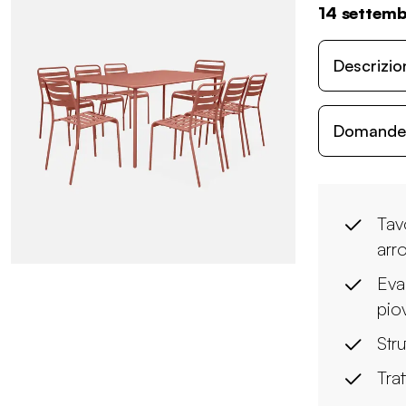
14 settem
Descrizio
Domande c
Tav
arr
Eva
pio
Stru
Tra