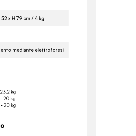
 52 x H 79 cm / 4 kg
ento mediante elettroforesi
 23.2 kg
 - 20 kg
 - 20 kg
io