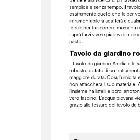
Se siete alla ricerca di un tavolo
semplice e senza tempo, il tavolo
esattamente quello che fa per voi
intramontabile si adatterà a qualsi
Ideale per trascorrere momenti con
saprà farvi vivere piacevoli mom
pasto.
Tavolo da giardino r
Il tavolo da giardino Amélia e le 
robusto, dotato di un trattament
maggiore durata. Così, l'umidità
non attaccherà il suo materiale. 
l'insieme ha listelli e bordi arro
vero fascino! L'acqua piovana v
grazie alle fessure del tavolo da b