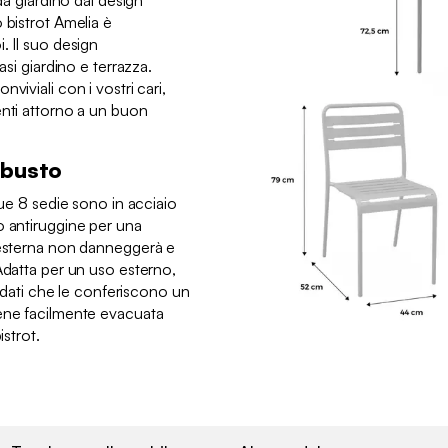
 da giardino dal design
 bistrot Amelia è
. Il suo design
asi giardino e terrazza.
viviali con i vostri cari,
enti attorno a un buon
obusto
sue 8 sedie sono in acciaio
o antiruggine per una
 esterna non danneggerà e
Adatta per un uso esterno,
tondati che le conferiscono un
iene facilmente evacuata
istrot.