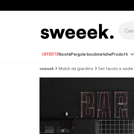
OFFERTE
Novità
Pergole bioclimatiche
Prodotti
sweeek
Mobili da giardino
Set tavolo e sedie