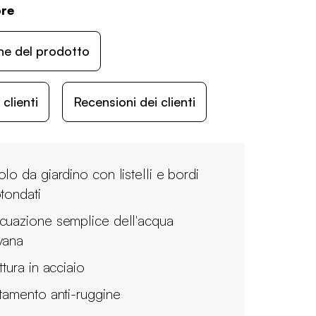
bre
ne del prodotto
lienti
Recensioni dei clienti
olo da giardino con listelli e bordi
otondati
cuazione semplice dell'acqua
vana
ttura in acciaio
ttamento anti-ruggine