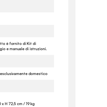
m
tto è fornito di Kit di
io e manuale di istruzioni.
o esclusivamente domestico
 x H 72,5 cm / 19 kg