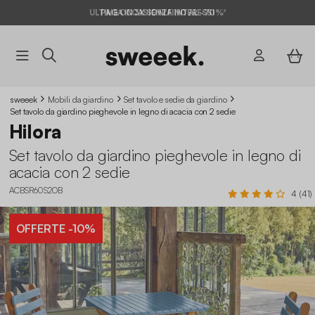
ULTIME OCCASIONI FINO AL -70%*
PAGA IN 3X SENZA INTERESSI
sweeek
Mobili da giardino
Set tavolo e sedie da giardino
Set tavolo da giardino pieghevole in legno di acacia con 2 sedie
Hilora
Set tavolo da giardino pieghevole in legno di
acacia con 2 sedie
ACBSR60S2OB
4 (41)
OFFERTE
-10%