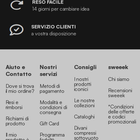
RESO FACILE
14 giorni per cambiare idea
SERVIZIO CLIENTI
a vostra disposizione
Aiuto e
Nostri
Consigli
sweeek
Contatto
servizi
I nostri
Chi siamo
prodotti
Dove si trova
Metodi di
iconici
Recensioni
il mio ordine?
pagamento
sweeek
Le nostre
Resi e
Modalità e
collezioni
*Condizioni
rimborsi
condizioni di
delle offerte
consegna
Cataloghi
e codici
Richiami di
promozionali
prodotto
Gift Card
Divani
compressi
Il mio
Programma
sottovuoto
prodotto è
fedeltà