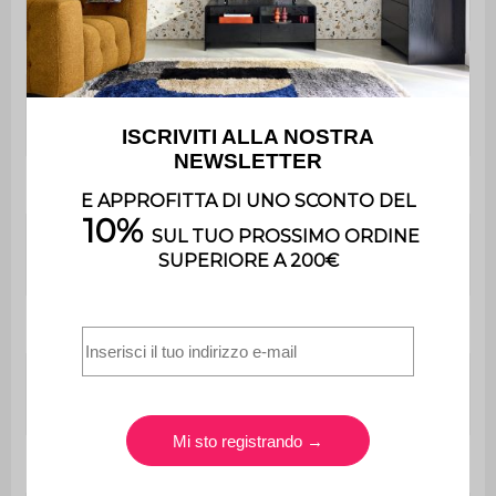
Contiene legno
Sì
Peso massimo
110 kg per sedile
supportato
Peso
13 kg
Il montaggio è semplice, le
Montaggio
istruzioni sono fornite.
Utilizzo
Esterno
Utilizzo esclusivamente
Uso
domestico
Garanzia
2 anni