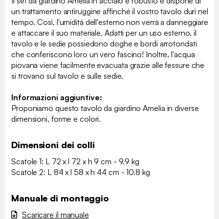
Il set da giardino Amelia in acciaio è robusto e dispone di
un trattamento antiruggine affinché il vostro tavolo duri nel
tempo. Così, l'umidità dell'esterno non verrà a danneggiare
e attaccare il suo materiale. Adatti per un uso esterno, il
tavolo e le sedie possiedono doghe e bordi arrotondati
che conferiscono loro un vero fascino! Inoltre, l'acqua
piovana viene facilmente evacuata grazie alle fessure che
si trovano sul tavolo e sulle sedie.
Informazioni aggiuntive:
Proponiamo questo tavolo da giardino Amelia in diverse
dimensioni, forme e colori.
Dimensioni dei colli
Scatole 1: L 72 x l 72 x h 9 cm - 9.9 kg
Scatole 2: L 84 x l 58 x h 44 cm - 10.8 kg
Manuale di montaggio
Scaricare il manuale