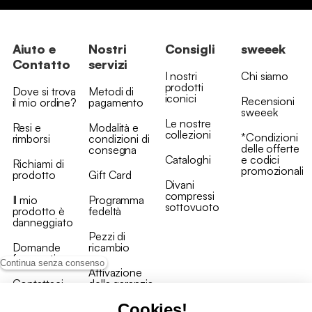
Aiuto e
Nostri
Consigli
sweeek
Contatto
servizi
I nostri
Chi siamo
prodotti
Dove si trova
Metodi di
iconici
Recensioni
il mio ordine?
pagamento
sweeek
Le nostre
Resi e
Modalità e
collezioni
*Condizioni
rimborsi
condizioni di
delle offerte
consegna
Cataloghi
e codici
Richiami di
promozionali
prodotto
Gift Card
Divani
compressi
Il mio
Programma
sottovuoto
prodotto è
fedeltà
danneggiato
Pezzi di
Domande
ricambio
frequenti
Continua senza consenso
Attivazione
Contattaci
della garanzia
Cookies!