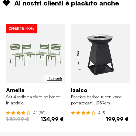
Ai nostri clienti è piaciuto anche
OFFERTE
-10%
11 varianti
Amelia
Izalco
Set 4 sedie da giardino bistrot
Braciere barbecue con vano
in acciaio
portaoggetti, Ø59cm
4.1 (80)
4 (5)
149,99 €
134,99 €
199,99 €