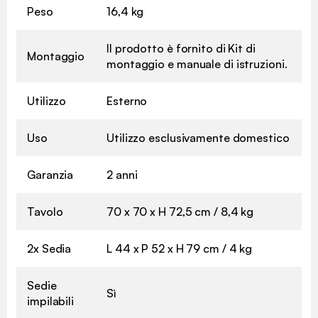
Peso
16,4 kg
Il prodotto è fornito di Kit di
Montaggio
montaggio e manuale di istruzioni.
Utilizzo
Esterno
Uso
Utilizzo esclusivamente domestico
Garanzia
2 anni
Tavolo
70 x 70 x H 72,5 cm / 8,4 kg
2x Sedia
L 44 x P 52 x H 79 cm / 4 kg
Sedie
Sì
impilabili