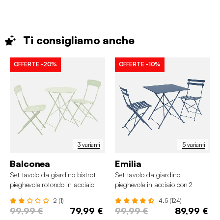
Ti consigliamo
anche
OFFERTE
-20%
OFFERTE
-10%
3 varianti
5 varianti
Balconea
Emilia
Set tavolo da giardino bistrot
Set tavolo da giardino
pieghevole rotondo in acciaio
pieghevole in acciaio con 2
con 2 sedie
sedie, 70cm
2 (1)
4.5 (124)
99,99 €
79,99 €
99,99 €
89,99 €