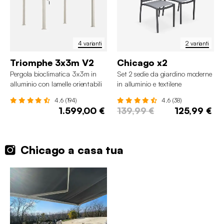
4 varianti
2 varianti
Triomphe 3x3m V2
Chicago x2
Pergola bioclimatica 3x3m in
Set 2 sedie da giardino moderne
alluminio con lamelle orientabili
in alluminio e textilene
4.6 (194)
4.6 (38)
1.599,00 €
139,99 €
125,99 €
Chicago a casa tua