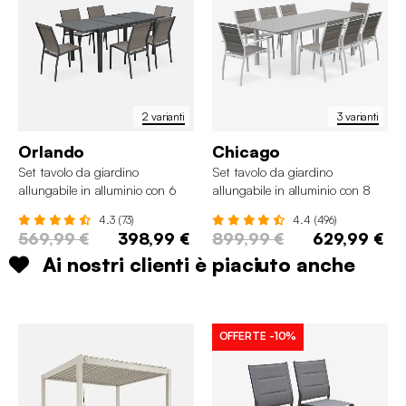
2 varianti
3 varianti
Orlando
Chicago
Set tavolo da giardino
Set tavolo da giardino
allungabile in alluminio con 6
allungabile in alluminio con 8
sedie
sedie
4.3 (73)
4.4 (496)
569,99 €
398,99 €
899,99 €
629,99 €
Ai nostri clienti è piaciuto anche
OFFERTE
-10%