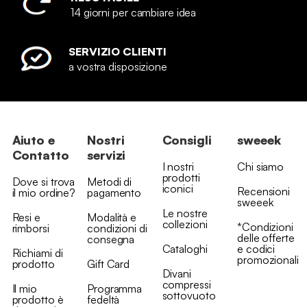
14 giorni per cambiare idea
SERVIZIO CLIENTI
a vostra disposizione
Aiuto e
Nostri
Consigli
sweeek
Contatto
servizi
I nostri
Chi siamo
prodotti
Dove si trova
Metodi di
iconici
Recensioni
il mio ordine?
pagamento
sweeek
Le nostre
Resi e
Modalità e
collezioni
*Condizioni
rimborsi
condizioni di
delle offerte
consegna
Cataloghi
e codici
Richiami di
promozionali
prodotto
Gift Card
Divani
compressi
Il mio
Programma
sottovuoto
prodotto è
fedeltà