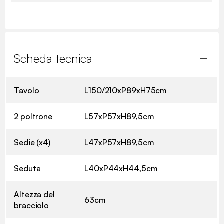
Scheda tecnica
Tavolo
L150/210xP89xH75cm
2 poltrone
L57xP57xH89,5cm
Sedie (x4)
L47xP57xH89,5cm
Seduta
L40xP44xH44,5cm
Altezza del
63cm
bracciolo