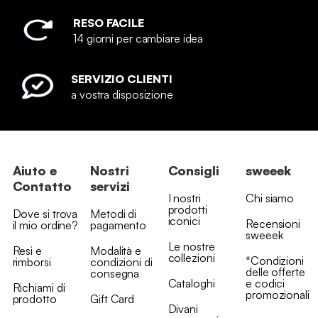
RESO FACILE
14 giorni per cambiare idea
SERVIZIO CLIENTI
a vostra disposizione
Aiuto e
Nostri
Consigli
sweeek
Contatto
servizi
I nostri
Chi siamo
prodotti
Dove si trova
Metodi di
iconici
Recensioni
il mio ordine?
pagamento
sweeek
Le nostre
Resi e
Modalità e
collezioni
*Condizioni
rimborsi
condizioni di
delle offerte
consegna
Cataloghi
e codici
Richiami di
promozionali
prodotto
Gift Card
Divani