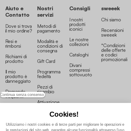
Aiuto e
Nostri
Consigli
sweeek
Contatto
servizi
I nostri
Chi siamo
prodotti
Dove si trova
Metodi di
iconici
Recensioni
il mio ordine?
pagamento
sweeek
Le nostre
Resi e
Modalità e
collezioni
*Condizioni
rimborsi
condizioni di
delle offerte
consegna
Cataloghi
e codici
Richiami di
promozionali
prodotto
Gift Card
Divani
compressi
Il mio
Programma
sottovuoto
prodotto è
fedeltà
danneggiato
Pezzi di
Domande
ricambio
Continua senza consenso
frequenti
Attivazione
Contattaci
della garanzia
Cookies!
Utilizziamo i nostri cookies e di terze parti per migliorare le operazioni e
le prestazioni del sito web, garantire alcune funzionalità attraverso l'uso