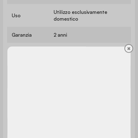
Utilizzo esclusivamente
Uso
domestico
Garanzia
2 anni
Il prodotto è già assemblato,
Montaggio
nel suo imballaggio d'origine.
Dimensioni
32 x H 43,5 cm
del mobile
Carico
massimo
75kg
supportato
Poids net
4,3kg