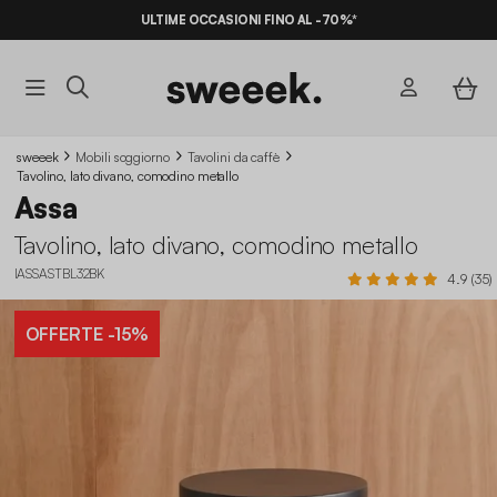
ULTIME OCCASIONI FINO AL -70%*
sweeek
Mobili soggiorno
Tavolini da caffè
Tavolino, lato divano, comodino metallo
Assa
Tavolino, lato divano, comodino metallo
IASSASTBL32BK
4.9 (35)
OFFERTE
-15%