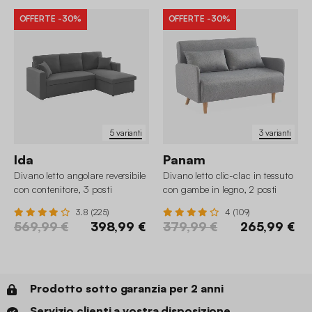
OFFERTE
-30%
OFFERTE
-30%
5 varianti
3 varianti
Ida
Panam
Divano letto angolare reversibile
Divano letto clic-clac in tessuto
con contenitore, 3 posti
con gambe in legno, 2 posti
3.8 (225)
4 (109)
569,99 €
398,99 €
379,99 €
265,99 €
Prodotto sotto garanzia per 2 anni
Servizio clienti a vostra disposizione