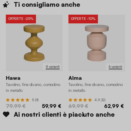
Ti consigliamo
anche
OFFERTE
-25%
OFFERTE
-10%
4 varianti
6 varianti
Hawa
Alma
Tavolino, fine divano, comodino
Tavolino, fine divano, comodino
in metallo
in metallo
5 (9)
4.9 (12)
79,99 €
59,99 €
69,99 €
62,99 €
Ai nostri clienti è piaciuto anche