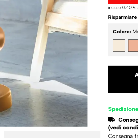
incluso 0,40 € 
Risparmiate
Colore:
Mo
Spedizion
Consegn
(
vedi condi
Consegna tr