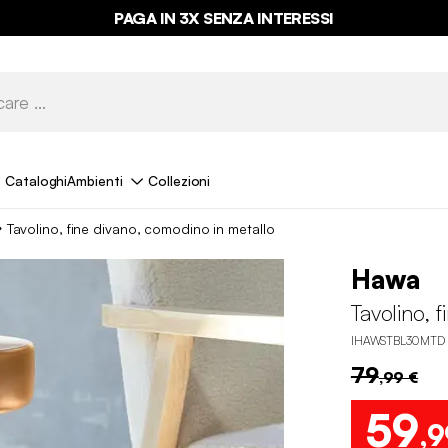
ULTIME OCCASIONI FINO AL -70%*
PAGA IN 3X SENZA INTERESSI
Cataloghi
Ambienti
Collezioni
Tavolino, fine divano, comodino in metallo
Hawa
Tavolino, 
IHAWSTBL30MTD
79
,99 €
59
,9