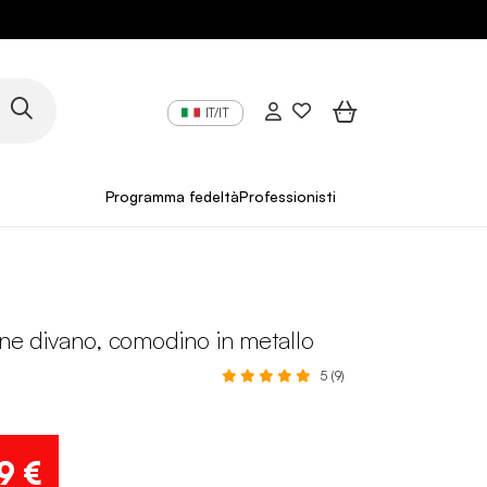
IT/IT
Programma fedeltà
Professionisti
fine divano, comodino in metallo
5 (9)
9 €