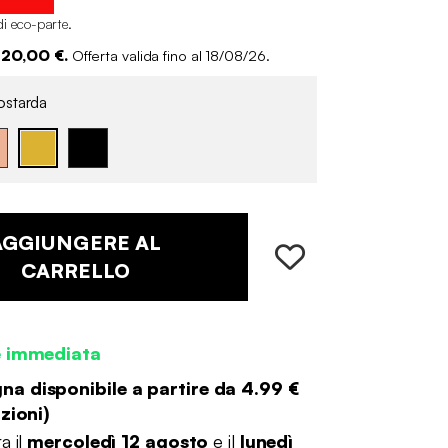
di eco-parte
.
 20,00 €.
Offerta valida fino al 18/08/26.
starda
AGGIUNGERE AL
CARRELLO
e immediata
a disponibile a partire da
4.99 €
zioni
)
a il
mercoledì 12 agosto
e il
lunedì