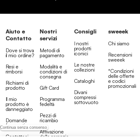
Aiuto e
Nostri
Consigli
sweeek
Contatto
servizi
I nostri
Chi siamo
prodotti
Dove si trova
Metodi di
iconici
Recensioni
il mio ordine?
pagamento
sweeek
Le nostre
Resi e
Modalità e
collezioni
*Condizioni
rimborsi
condizioni di
delle offerte
consegna
Cataloghi
e codici
Richiami di
promozionali
prodotto
Gift Card
Divani
compressi
Il mio
Programma
sottovuoto
prodotto è
fedeltà
danneggiato
Pezzi di
Domande
ricambio
frequenti
Continua senza consenso
Attivazione
Contattaci
della garanzia