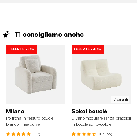
Ti consigliamo
anche
OFFERTE
-10%
OFFERTE
-40%
7 varianti
Milano
Sokol bouclé
Poltrona in tessuto bouclé
Divano modulare senza braccioli
bianco, linee curve
in bouclé sottovuoto e
compresso
5 (3)
4.3 (129)