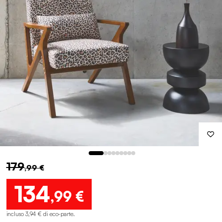
179
,99 €
134
,99 €
incluso 3,94 € di eco-parte
.