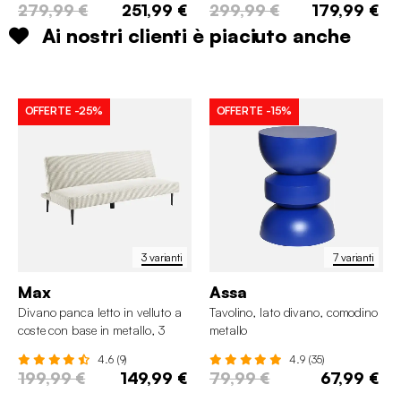
279,99 €
251,99 €
299,99 €
179,99 €
Ai nostri clienti è piaciuto anche
OFFERTE
-25%
OFFERTE
-15%
3 varianti
7 varianti
Max
Assa
Divano panca letto in velluto a
Tavolino, lato divano, comodino
coste con base in metallo, 3
metallo
posti
4.6 (9)
4.9 (35)
199,99 €
149,99 €
79,99 €
67,99 €