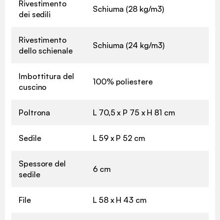
Rivestimento
Schiuma (28 kg/m3)
dei sedili
Rivestimento
Schiuma (24 kg/m3)
dello schienale
Imbottitura del
100% poliestere
cuscino
Poltrona
L 70,5 x P 75 x H 81 cm
Sedile
L 59 x P 52 cm
Spessore del
6 cm
sedile
File
L 58 x H 43 cm