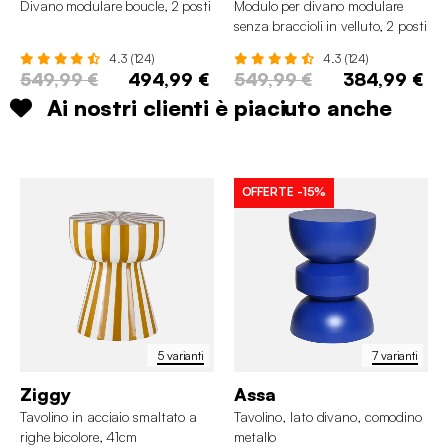
Divano modulare boucle, 2 posti
Modulo per divano modulare
senza braccioli in velluto, 2 posti
4.3 (124)
4.3 (124)
549,99 €
494,99 €
549,99 €
384,99 €
Ai nostri clienti è piaciuto anche
OFFERTE
-15%
5 varianti
7 varianti
Ziggy
Assa
Tavolino in acciaio smaltato a
Tavolino, lato divano, comodino
righe bicolore, 41cm
metallo