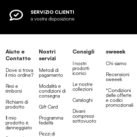
SERVIZIO CLIENTI
a vostra disposizione
Aiuto e
Nostri
Consigli
sweeek
Contatto
servizi
I nostri
Chi siamo
prodotti
Dove si trova
Metodi di
iconici
Recensioni
il mio ordine?
pagamento
sweeek
Le nostre
Resi e
Modalità e
collezioni
*Condizioni
rimborsi
condizioni di
delle offerte
consegna
Cataloghi
e codici
Richiami di
promozionali
prodotto
Gift Card
Divani
compressi
Il mio
Programma
sottovuoto
prodotto è
fedeltà
danneggiato
Pezzi di