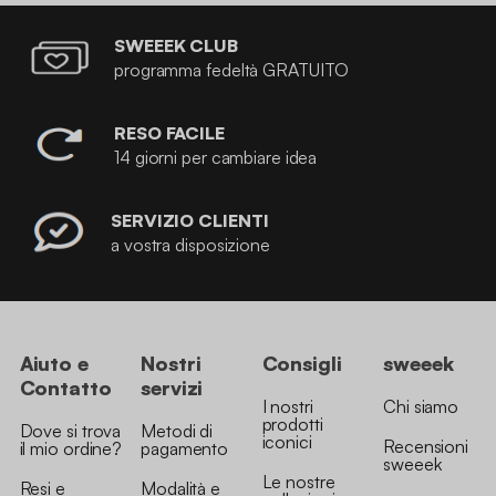
SWEEEK CLUB
programma fedeltà GRATUITO
RESO FACILE
14 giorni per cambiare idea
SERVIZIO CLIENTI
a vostra disposizione
Aiuto e
Nostri
Consigli
sweeek
Contatto
servizi
I nostri
Chi siamo
prodotti
Dove si trova
Metodi di
iconici
Recensioni
il mio ordine?
pagamento
sweeek
Le nostre
Resi e
Modalità e