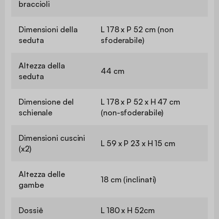
braccioli
Dimensioni della
L 178 x P 52 cm (non
seduta
sfoderabile)
Altezza della
44 cm
seduta
Dimensione del
L 178 x P 52 x H 47 cm
schienale
(non-sfoderabile)
Dimensioni cuscini
L 59 x P 23 x H 15 cm
(x2)
Altezza delle
18 cm (inclinati)
gambe
Dossiê
L 180 x H 52cm