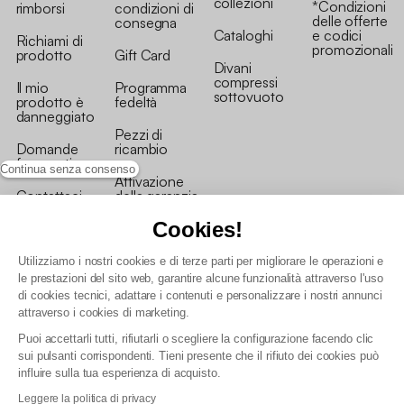
collezioni
*Condizioni
rimborsi
condizioni di
delle offerte
consegna
Cataloghi
e codici
Richiami di
promozionali
prodotto
Gift Card
Divani
compressi
Il mio
Programma
sottovuoto
prodotto è
fedeltà
danneggiato
Pezzi di
Domande
ricambio
frequenti
Continua senza consenso
Attivazione
Contattaci
della garanzia
Cookies!
Utilizziamo i nostri cookies e di terze parti per migliorare le operazioni e
le prestazioni del sito web, garantire alcune funzionalità attraverso l'uso
di cookies tecnici, adattare i contenuti e personalizzare i nostri annunci
Condizioni generali vendita
attraverso i cookies di marketing.
Condizioni Generali d'Uso del Programma Fedeltà
Puoi accettarli tutti, rifiutarli o scegliere la configurazione facendo clic
Politica di gestione dei dati personali e dei cookie
sui pulsanti corrispondenti. Tieni presente che il rifiuto dei cookies può
Condizioni generali di vendita per clienti professionali
influire sulla tua esperienza di acquisto.
Dichiarazione di accessibilità
Leggere la politica di privacy