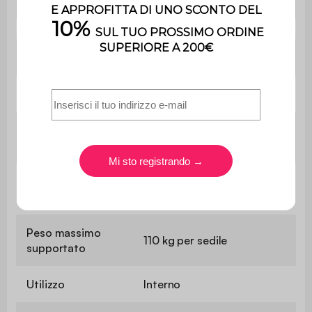
Tipo di letto
Occasionale
Spessore del letto
25 cm
Lunghezza del
180 cm
letto
Larghezza del
103 cm
letto
Peso massimo
110 kg per sedile
supportato
Utilizzo
Interno