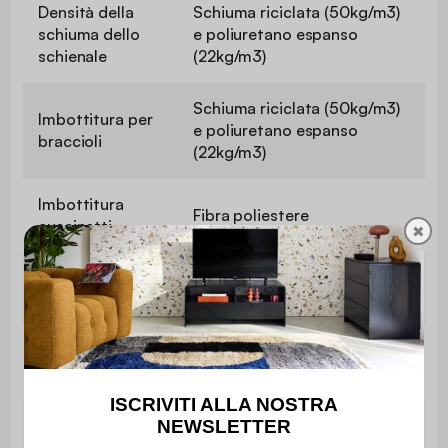
Densità della
Schiuma riciclata (50kg/m3)
schiuma dello
e poliuretano espanso
schienale
(22kg/m3)
Schiuma riciclata (50kg/m3)
Imbottitura per
e poliuretano espanso
braccioli
(22kg/m3)
Imbottitura
Fibra poliestere
cuscinetti
✖
Profondità del
51 cm
sedile
Larghezza del
15 cm
bracciolo
Convertibile a
Sí
letto