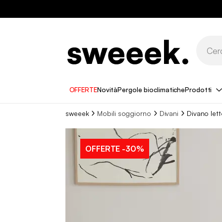
OFFERTE
Novità
Pergole bioclimatiche
Prodotti
sweeek
Mobili soggiorno
Divani
Divano lett
OFFERTE
-30%