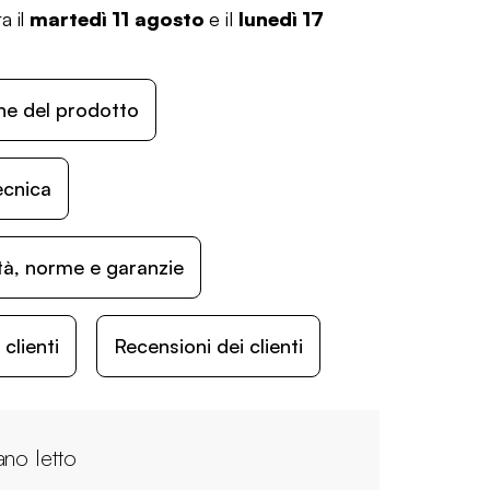
a il
martedì 11 agosto
e il
lunedì 17
ne del prodotto
ecnica
ità, norme e garanzie
lienti
Recensioni dei clienti
ano letto