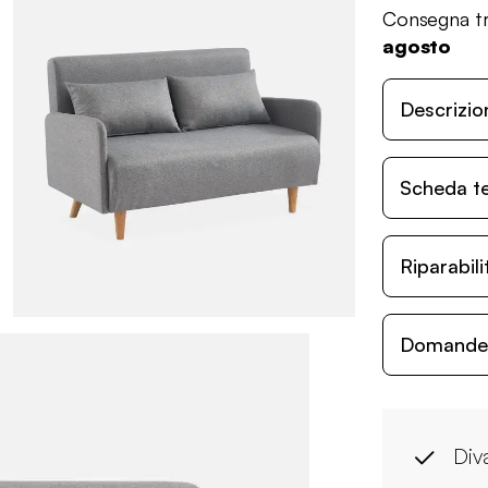
Consegna tr
agosto
Descrizio
Scheda t
Riparabil
Domande c
Div