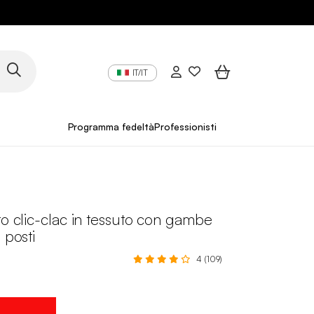
IT/IT
Programma fedeltà
Professionisti
to clic-clac in tessuto con gambe
 posti
4 (109)