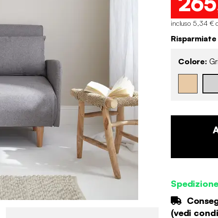
265
incluso 5,34 € 
Risparmiate
Colore:
Gri
Spedizion
Consegn
(
vedi condi