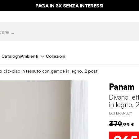
PAGA IN 3X SENZA INTERESSI
Cataloghi
Ambienti
Collezioni
o clic-clac in tessuto con gambe in legno, 2 posti
Panam
Divano let
in legno, 2
ISOFBPANLGY
379
,99 €