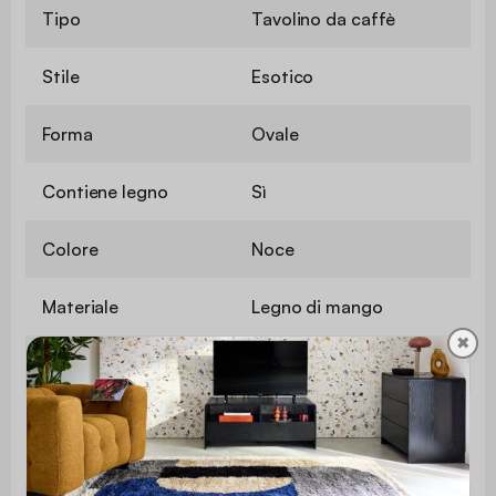
Tipo
Tavolino da caffè
Stile
Esotico
Forma
Ovale
Contiene legno
Sì
Colore
Noce
Materiale
Legno di mango
✖
Peso
17,6 kg
Utilizzo
Interno