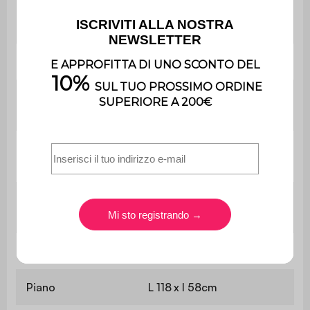
Utilizzo esclusivamente
Uso
domestico
Garanzia
2 anni
Spessore del
1,5 cm
ripiano
Peso massimo
25 kg
supportato
Con vano
No
portaoggetti
Tavolino
L 119,5 x P 60 x H 35cm
Piano
L 118 x l 58cm