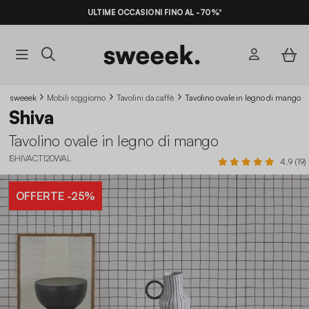
ULTIME OCCASIONI FINO AL -70%*
sweeek
Mobili soggiorno
Tavolini da caffè
Tavolino ovale in legno di mango
Shiva
Tavolino ovale in legno di mango
ISHIVACT120WAL
4.9 (19)
OFFERTE
-25%