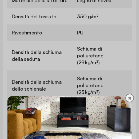
Materiale della struttura
Legno di hevea
Densità del tessuto
350 g/m²
Rivestimento
PU
Schiuma di
Densità della schiuma
poliuretano
della seduta
(29 kg/m³)
Schiuma di
Densità della schiuma
poliuretano
dello schienale
(25 kg/m³)
✖
Schiuma di
Imbottitura cuscinetti
poliuretano (16 kg/m³)