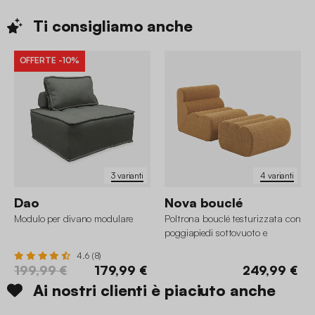
Ti consigliamo
anche
OFFERTE
-10%
3 varianti
4 varianti
Dao
Nova bouclé
Modulo per divano modulare
Poltrona bouclé testurizzata con
poggiapiedi sottovuoto e
compresso
4.6 (8)
199,99 €
179,99 €
249,99 €
Ai nostri clienti è piaciuto anche