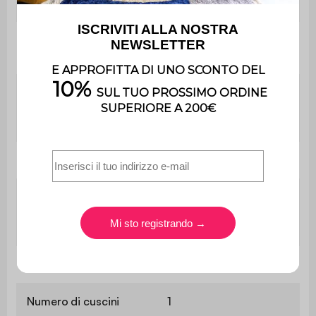
Durezza seduta
Media
Peso massimo
110 kg
supportato
Utilizzo
Uso
esclusivamente
domestico
Garanzia
2 anni
Il montaggio è
Montaggio
semplice, le istruzioni
sono fornite.
Peso
19,5 kg
Numero di cuscini
1