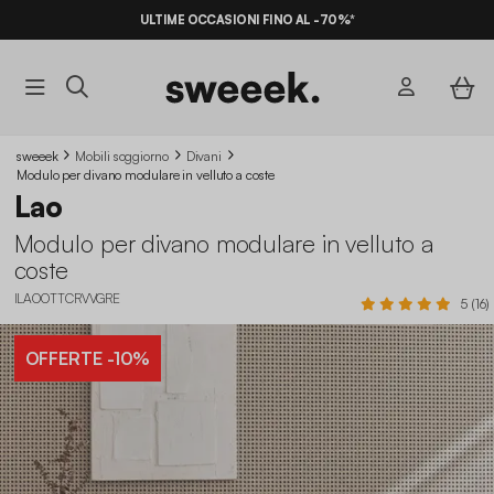
ULTIME OCCASIONI FINO AL -70%*
sweeek
Mobili soggiorno
Divani
Modulo per divano modulare in velluto a coste
Lao
Modulo per divano modulare in velluto a
coste
ILAOOTTCRVVGRE
5 (16)
OFFERTE
-10%