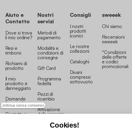
Aiuto e
Nostri
Consigli
sweeek
Contatto
servizi
I nostri
Chi siamo
prodotti
Dove si trova
Metodi di
iconici
Recensioni
il mio ordine?
pagamento
sweeek
Le nostre
Resi e
Modalità e
collezioni
*Condizioni
rimborsi
condizioni di
delle offerte
consegna
Cataloghi
e codici
Richiami di
promozionali
prodotto
Gift Card
Divani
compressi
Il mio
Programma
sottovuoto
prodotto è
fedeltà
danneggiato
Pezzi di
Domande
ricambio
frequenti
Continua senza consenso
Attivazione
Contattaci
della garanzia
Cookies!