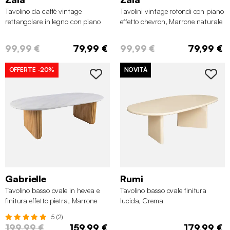
Tavolino da caffè vintage
Tavolini vintage rotondi con piano
rettangolare in legno con piano
effetto chevron, Marrone naturale
effetto chevron, Marrone naturale
99,99 €
79,99 €
99,99 €
79,99 €
OFFERTE
-20%
NOVITÀ
Gabrielle
Rumi
Tavolino basso ovale in hevea e
Tavolino basso ovale finitura
finitura effetto pietra, Marrone
lucida, Crema
naturale
5 (2)
199,99 €
159,99 €
179,99 €