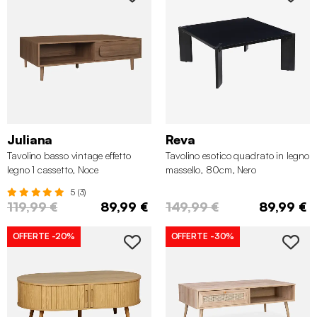
Juliana
Reva
Tavolino basso vintage effetto
Tavolino esotico quadrato in legno
legno 1 cassetto, Noce
massello, 80cm, Nero
5 (3)
119,99 €
89,99 €
149,99 €
89,99 €
OFFERTE
-20%
OFFERTE
-30%