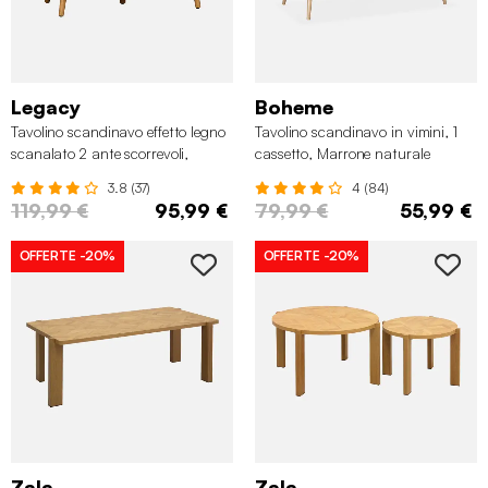
Legacy
Boheme
Tavolino scandinavo effetto legno
Tavolino scandinavo in vimini, 1
scanalato 2 ante scorrevoli,
cassetto, Marrone naturale
Marrone naturale
3.8 (37)
4 (84)
119,99 €
95,99 €
79,99 €
55,99 €
OFFERTE
-20%
OFFERTE
-20%
Zala
Zala