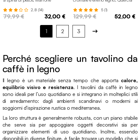
naturale
2.8 (14)
5 (1)
79,99 €
32,00 €
129,99 €
52,00 €
1
2
3
Perché scegliere un tavolino da
caffè in legno
Il legno è un materiale senza tempo che apporta
calore,
equilibrio visivo e resistenza
. I tavolini da caffè in legno
sono ideali per l’uso quotidiano e si integrano in molteplici stili
di arredamento: dagli ambienti scandinavi o moderni ai
soggiorni d’ispirazione rustica o mediterranea.
La loro struttura è generalmente robusta, con un piano stabile
che serve sia per appoggiare oggetti decorativi sia per
organizzare elementi di uso quotidiano. Inoltre, essendo
disponibili in diverse finiture, è facile trovare un modello che si