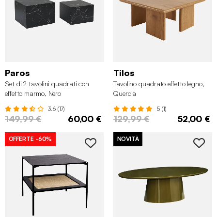
Paros
Tilos
Set di 2 tavolini quadrati con
Tavolino quadrato effetto legno,
effetto marmo, Nero
Quercia
3.6 (17)
5 (1)
149,99 €
60,00 €
129,99 €
52,00 €
OFFERTE
-60%
NOVITÀ