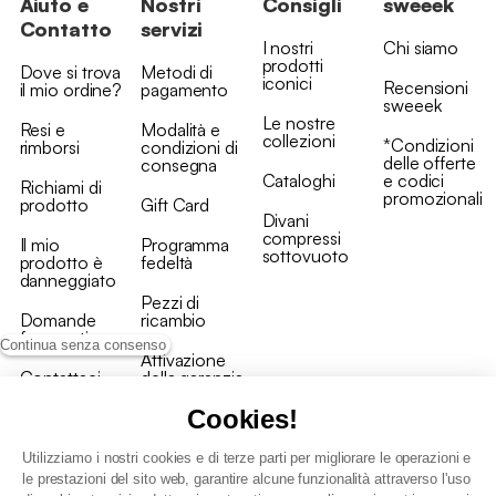
Aiuto e
Nostri
Consigli
sweeek
Contatto
servizi
I nostri
Chi siamo
prodotti
Dove si trova
Metodi di
iconici
Recensioni
il mio ordine?
pagamento
sweeek
Le nostre
Resi e
Modalità e
collezioni
*Condizioni
rimborsi
condizioni di
delle offerte
consegna
Cataloghi
e codici
Richiami di
promozionali
prodotto
Gift Card
Divani
compressi
Il mio
Programma
sottovuoto
prodotto è
fedeltà
danneggiato
Pezzi di
Domande
ricambio
frequenti
Continua senza consenso
Attivazione
Contattaci
della garanzia
Cookies!
Utilizziamo i nostri cookies e di terze parti per migliorare le operazioni e
le prestazioni del sito web, garantire alcune funzionalità attraverso l'uso