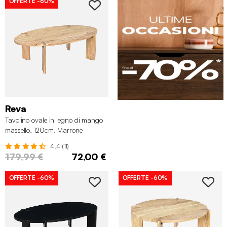
OFFERTE
-60%
Reva
Tavolino ovale in legno di mango
massello, 120cm, Marrone
naturale
4.4 (11)
179,99 €
72,00 €
OFFERTE
-60%
OFFERTE
-60%