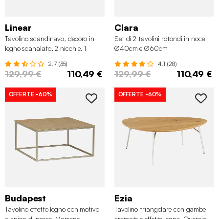
Linear
Clara
Tavolino scandinavo, decoro in
Set di 2 tavolini rotondi in noce
legno scanalato, 2 nicchie, 1
Ø40cm e Ø60cm
cassetto, Marrone scuro naturale
2.7 (35)
4.1 (28)
129,99 €
110,49 €
129,99 €
110,49 €
OFFERTE
-60%
OFFERTE
-60%
Budapest
Ezia
Tavolino effetto legno con motivo
Tavolino triangolare con gambe
a spina di pesce, Marrone
cromate e effetto legno, Quercia