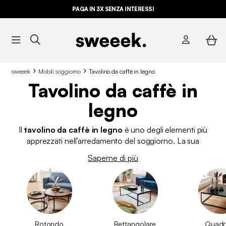
PAGA IN 3X SENZA INTERESSI
sweeek
Mobili soggiorno
Tavolino da caffè in legno
Tavolino da caffè in
legno
Il
tavolino da caffè in legno
è uno degli elementi più
apprezzati nell’arredamento del soggiorno. La sua
combinazione di estetica naturale, durata e versatilità lo rende
Saperne di più
un elemento centrale sia dal punto di vista funzionale che
visivo. Da sweeek offriamo un’ampia selezione di
tavolini da
caffè in legno
in diverse finiture, forme e stili, adatti a ogni
tipo di abitazione.
Rotondo
Rettangolare
Quadr