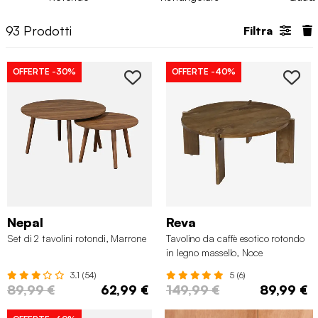
93
Prodotti
Filtra
OFFERTE
-30%
OFFERTE
-40%
Nepal
Reva
Set di 2 tavolini rotondi, Marrone
Tavolino da caffè esotico rotondo
in legno massello, Noce
3.1 (54)
5 (6)
89,99 €
62,99 €
149,99 €
89,99 €