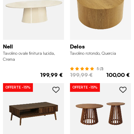
Nell
Delos
Tavolino ovale finitura lucida,
Tavolino rotondo, Quercia
Crema
5 (3)
199,99 €
199,99 €
100,00 €
OFFERTE
-15%
OFFERTE
-15%