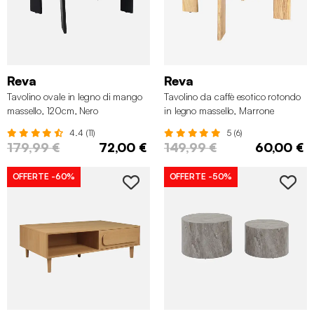
Reva
Reva
Tavolino ovale in legno di mango
Tavolino da caffè esotico rotondo
massello, 120cm, Nero
in legno massello, Marrone
naturale
4.4 (11)
5 (6)
179,99 €
72,00 €
149,99 €
60,00 €
OFFERTE
-60%
OFFERTE
-50%