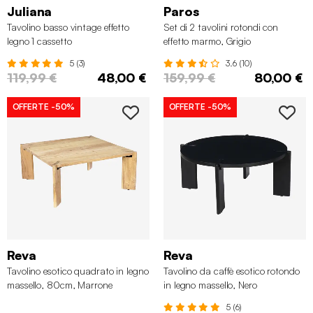
Juliana
Paros
Tavolino basso vintage effetto
Set di 2 tavolini rotondi con
legno 1 cassetto
effetto marmo, Grigio
5 (3)
3.6 (10)
119,99 €
48,00 €
159,99 €
80,00 €
OFFERTE
-50%
OFFERTE
-50%
Reva
Reva
Tavolino esotico quadrato in legno
Tavolino da caffè esotico rotondo
massello, 80cm, Marrone
in legno massello, Nero
naturale
5 (6)