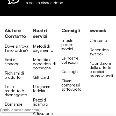
a vostra disposizione
Aiuto e
Nostri
Consigli
sweeek
Contatto
servizi
I nostri
Chi siamo
prodotti
Dove si trova
Metodi di
iconici
Recensioni
il mio ordine?
pagamento
sweeek
Le nostre
Resi e
Modalità e
collezioni
*Condizioni
rimborsi
condizioni di
delle offerte
consegna
Cataloghi
e codici
Richiami di
promozionali
prodotto
Gift Card
Divani
compressi
Il mio
Programma
sottovuoto
prodotto è
fedeltà
danneggiato
Pezzi di
Domande
ricambio
frequenti
Continua senza consenso
Attivazione