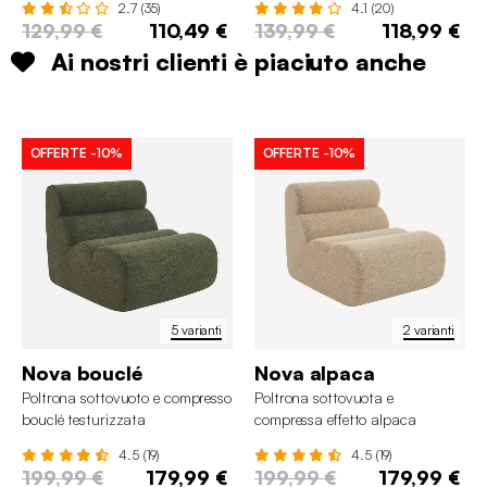
2.7 (35)
4.1 (20)
129,99 €
110,49 €
139,99 €
118,99 €
Ai nostri clienti è piaciuto anche
OFFERTE
-10%
OFFERTE
-10%
5 varianti
2 varianti
Nova bouclé
Nova alpaca
Poltrona sottovuoto e compresso
Poltrona sottovuota e
bouclé testurizzata
compressa effetto alpaca
4.5 (19)
4.5 (19)
199,99 €
179,99 €
199,99 €
179,99 €