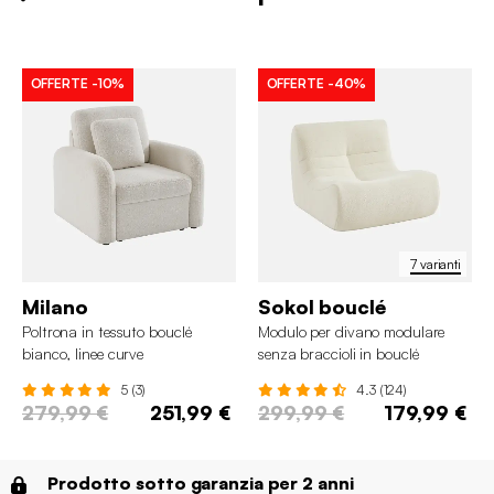
OFFERTE
-10%
OFFERTE
-40%
7 varianti
Milano
Sokol bouclé
Poltrona in tessuto bouclé
Modulo per divano modulare
bianco, linee curve
senza braccioli in bouclé
5 (3)
4.3 (124)
279,99 €
251,99 €
299,99 €
179,99 €
Prodotto sotto garanzia per 2 anni