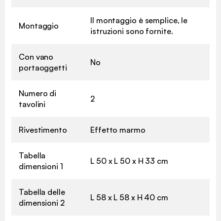
Il montaggio è semplice, le
Montaggio
istruzioni sono fornite.
Con vano
No
portaoggetti
Numero di
2
tavolini
Rivestimento
Effetto marmo
Tabella
L 50 x L 50 x H 33 cm
dimensioni 1
Tabella delle
L 58 x L 58 x H 40 cm
dimensioni 2