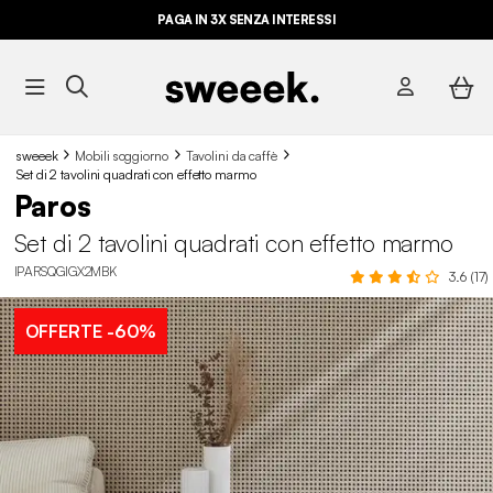
PAGA IN 3X SENZA INTERESSI
sweeek
Mobili soggiorno
Tavolini da caffè
Set di 2 tavolini quadrati con effetto marmo
Paros
Set di 2 tavolini quadrati con effetto marmo
IPARSQGIGX2MBK
3.6 (17)
OFFERTE
-60%