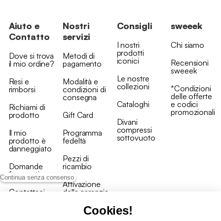
Aiuto e
Nostri
Consigli
sweeek
Contatto
servizi
I nostri
Chi siamo
prodotti
Dove si trova
Metodi di
iconici
Recensioni
il mio ordine?
pagamento
sweeek
Le nostre
Resi e
Modalità e
collezioni
*Condizioni
rimborsi
condizioni di
delle offerte
consegna
Cataloghi
e codici
Richiami di
promozionali
prodotto
Gift Card
Divani
compressi
Il mio
Programma
sottovuoto
prodotto è
fedeltà
danneggiato
Pezzi di
Domande
ricambio
frequenti
Continua senza consenso
Attivazione
Contattaci
della garanzia
Cookies!