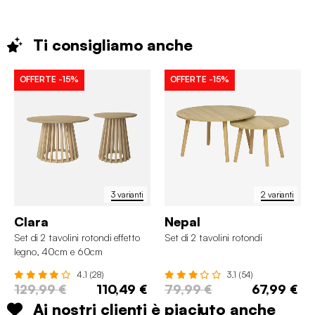
Ti consigliamo
anche
OFFERTE
-15%
OFFERTE
-15%
3 varianti
2 varianti
Clara
Nepal
Set di 2 tavolini rotondi effetto
Set di 2 tavolini rotondi
legno, 40cm e 60cm
4.1 (28)
3.1 (54)
129,99 €
110,49 €
79,99 €
67,99 €
Ai nostri clienti è piaciuto anche