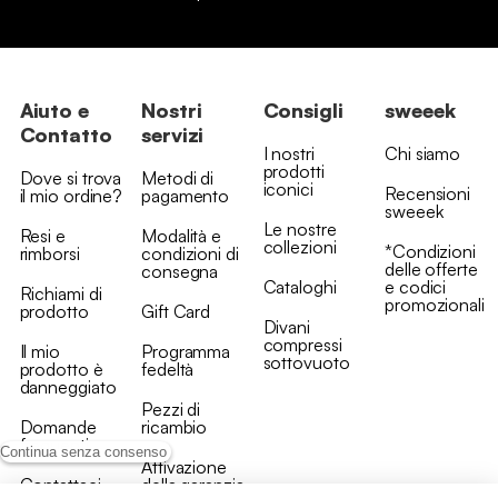
Aiuto e
Nostri
Consigli
sweeek
Contatto
servizi
I nostri
Chi siamo
prodotti
Dove si trova
Metodi di
iconici
Recensioni
il mio ordine?
pagamento
sweeek
Le nostre
Resi e
Modalità e
collezioni
*Condizioni
rimborsi
condizioni di
delle offerte
consegna
Cataloghi
e codici
Richiami di
promozionali
prodotto
Gift Card
Divani
compressi
Il mio
Programma
sottovuoto
prodotto è
fedeltà
danneggiato
Pezzi di
Domande
ricambio
frequenti
Continua senza consenso
Attivazione
Contattaci
della garanzia