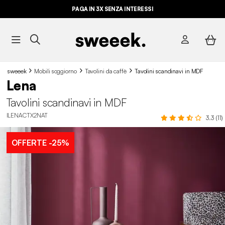
PAGA IN 3X SENZA INTERESSI
sweeek
Mobili soggiorno
Tavolini da caffè
Tavolini scandinavi in MDF
Lena
Tavolini scandinavi in MDF
ILENACTX2NAT
3.3 (11)
OFFERTE
-25%