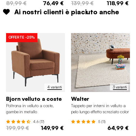
89,99 €
76,49 €
139,99 €
118,99 €
Ai nostri clienti è piaciuto anche
OFFERTE
-25%
4 varianti
3 varianti
Bjorn velluto a coste
Walter
Poltrona in velluto a coste,
Tappeto per interni in velluto a
gambe in metallo
pelo lungo effetto screziato color
crema
4.6 (17)
5 (11)
199,99 €
149,99 €
64,99 €