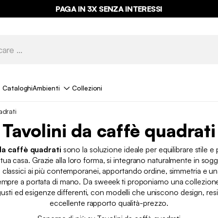
PAGA IN 3X SENZA INTERESSI
Cataloghi
Ambienti
Collezioni
adrati
Tavolini da caffè quadrati
da caffè quadrati
sono la soluzione ideale per equilibrare stile e p
tua casa. Grazie alla loro forma, si integrano naturalmente in sogg
iù classici ai più contemporanei, apportando ordine, simmetria e un
empre a portata di mano. Da sweeek ti proponiamo una collezion
 gusti ed esigenze differenti, con modelli che uniscono design, res
eccellente rapporto qualità-prezzo.