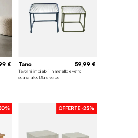
99 €
Tano
59,99 €
Tavolini impilabili in metallo e vetro
scanalato, Blu e verde
50%
OFFERTE
-25%