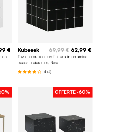
99 €
Kubeeek
69,99 €
62,99 €
mica
Tavolino cubico con finitura in ceramica
opaca e piastrelle, Nero
4 (4)
60%
OFFERTE
-60%