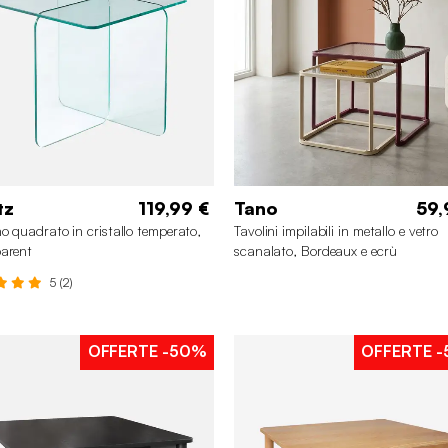
tz
119,99 €
Tano
59,
no quadrato in cristallo temperato,
Tavolini impilabili in metallo e vetro
arent
scanalato, Bordeaux e ecrù
5 (2)
OFFERTE
-50%
OFFERTE
-