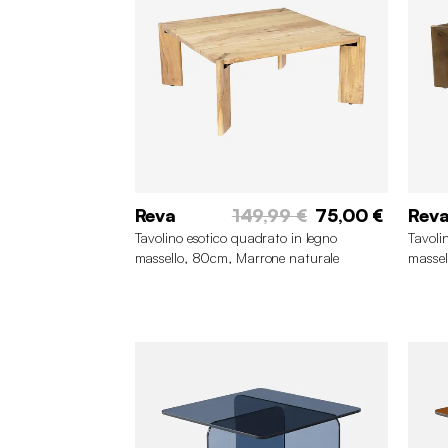
Reva
149,99 €
75,00 €
Rev
Tavolino esotico quadrato in legno
Tavoli
massello, 80cm, Marrone naturale
massel