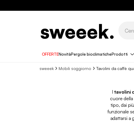
OFFERTE
Novità
Pergole bioclimatiche
Prodotti
sweeek
Mobili soggiorno
Tavolini da caffè qu
I
tavolini 
cuore della 
tipo, dai p
funzionale s
adattarsi a