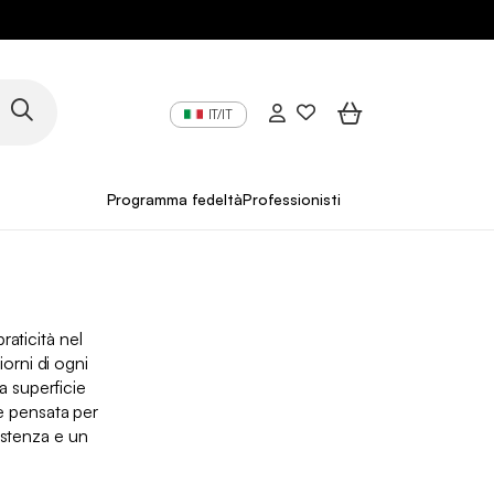
IT/IT
Programma fedeltà
Professionisti
raticità nel
iorni di ogni
a superficie
e pensata per
istenza e un