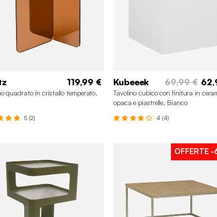
tz
119,99 €
Kubeeek
69,99 €
62,
no quadrato in cristallo temperato,
Tavolino cubico con finitura in cera
opaca e piastrelle, Bianco
5 (2)
4 (4)
OFFERTE
-