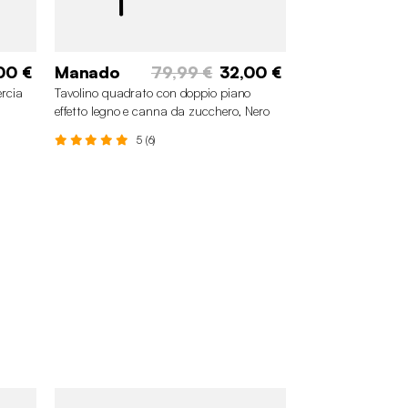
00 €
Manado
79,99 €
32,00 €
ercia
Tavolino quadrato con doppio piano
effetto legno e canna da zucchero, Nero
5 (6)