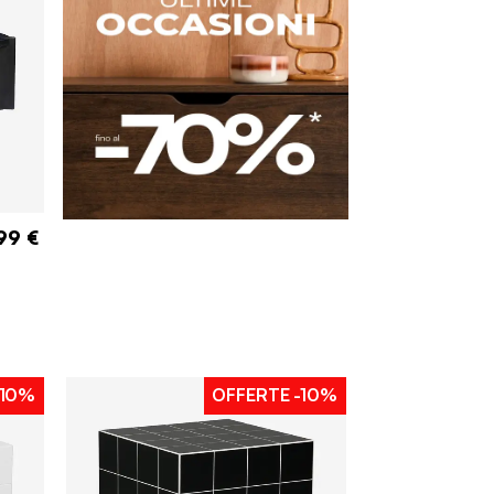
99 €
10%
OFFERTE
-10%