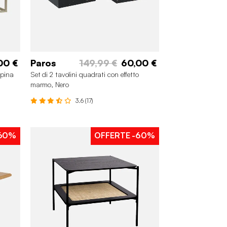
00 €
Paros
149,99 €
60,00 €
spina
Set di 2 tavolini quadrati con effetto
marmo, Nero
3.6 (17)
60%
OFFERTE
-60%