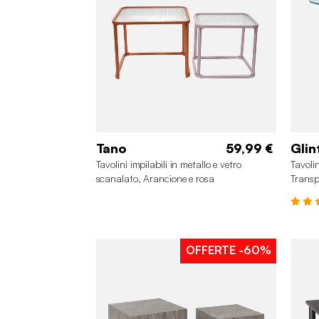
Tano
59,99 €
Glin
Tavolini impilabili in metallo e vetro
Tavoli
scanalato, Arancione e rosa
Transp
OFFERTE
-60%