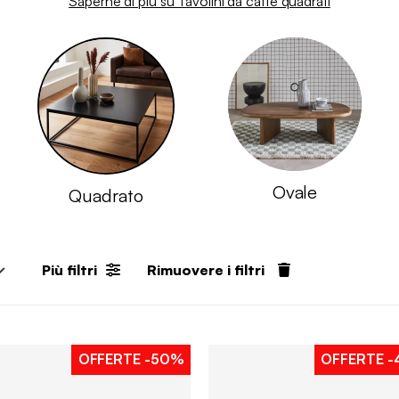
Saperne di più su Tavolini da caffè quadrati
Ovale
Quadrato
Più filtri
Rimuovere i filtri
OFFERTE
-50%
OFFERTE
-