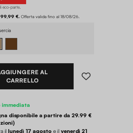
i eco-parte
.
 99,99 €.
Offerta valida fino al 18/08/26.
ercia
AGGIUNGERE AL
CARRELLO
e immediata
a disponibile a partire da
29.99 €
zioni
)
a il
lunedì 17 agosto
e il
venerdì 21