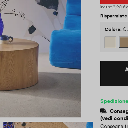
incluso 2,90 € d
Risparmiate
Colore:
Qu
Spedizion
Consegn
(
vedi condi
Consegna tr