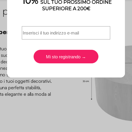
 prodotto
er i vostri
al tuo soggiorno con questo
suo stile sobrio e raffinato
di decorazione, che sia
anea.
uno spazio pratico per
o i tuoi oggetti decorativi.
na perfetta stabilità,
 elegante e alla moda al