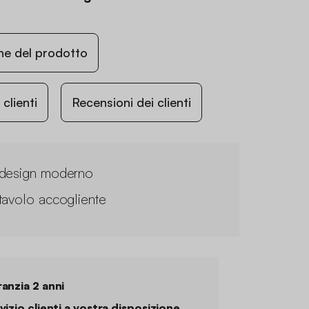
ne del prodotto
lienti
Recensioni dei clienti
design moderno
tavolo accogliente
anzia 2 anni
vizio clienti a vostra disposizione