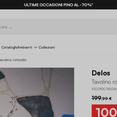
ULTIME OCCASIONI FINO AL -70%*
Cataloghi
Ambienti
Collezioni
avolino rotondo
Delos
Tavolino r
IDELORDCT80OA
199
,99 €
10