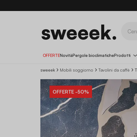
OFFERTE
Novità
Pergole bioclimatiche
Prodotti
sweeek
Mobili soggiorno
Tavolini da caffè
T
OFFERTE
-50%