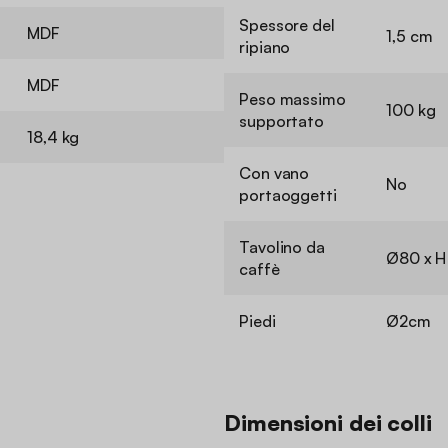
Spessore del
MDF
1,5 cm
ripiano
MDF
Peso massimo
100 kg
supportato
18,4 kg
Con vano
No
portaoggetti
Tavolino da
Ø80 x 
caffè
Piedi
Ø2cm
Dimensioni dei colli