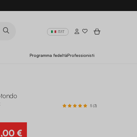
IT/IT
Programma fedeltà
Professionisti
otondo
K
5 (3)
0
,00 €